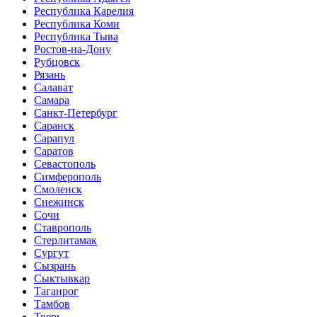
Республика Карелия
Республика Коми
Республика Тыва
Ростов-на-Дону
Рубцовск
Рязань
Салават
Самара
Санкт-Петербург
Саранск
Сарапул
Саратов
Севастополь
Симферополь
Смоленск
Снежинск
Сочи
Ставрополь
Стерлитамак
Сургут
Сызрань
Сыктывкар
Таганрог
Тамбов
Тверь