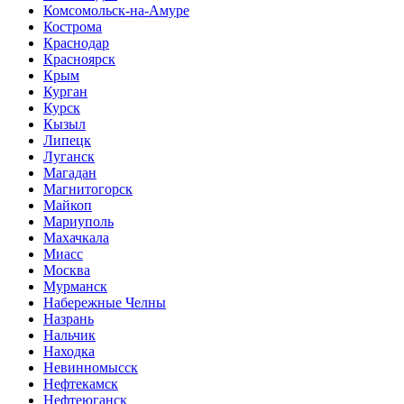
Комсомольск-на-Амуре
Кострома
Краснодар
Красноярск
Крым
Курган
Курск
Кызыл
Липецк
Луганск
Магадан
Магнитогорск
Майкоп
Мариуполь
Махачкала
Миасс
Москва
Мурманск
Набережные Челны
Назрань
Нальчик
Находка
Невинномысск
Нефтекамск
Нефтеюганск