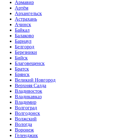
Армавир
Артём
Архангельск
Астрахань
Ачинск
Байкал
Балаково
Барнаул
Белгород
Березники
Бийск
Благовещенск
Братск
Брянск
Великий Новгород
Верхняя Салда
Владивосток
Владикавказ
Владимир
Волгоград
Волгодонск
Волжский
Вологда
Воронеж
Геленджик