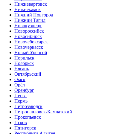
Нижневартовск
Нижнекамск
Нижний Новгород
Нижний Тагил
Новокузнецк
Новороссийск
Новосибирск
Новочебоксарск
Новочеркасск
Новый Уренгой
Норильск
Ноябрьск
Нягань
Октябрьский
Омск
Орёл
Оренбург
Пенза
Пермь
Петрозаводск
Петропавловск-Камчатский
Прокопьевск
Псков
Пятигорск
Республика Адыгея