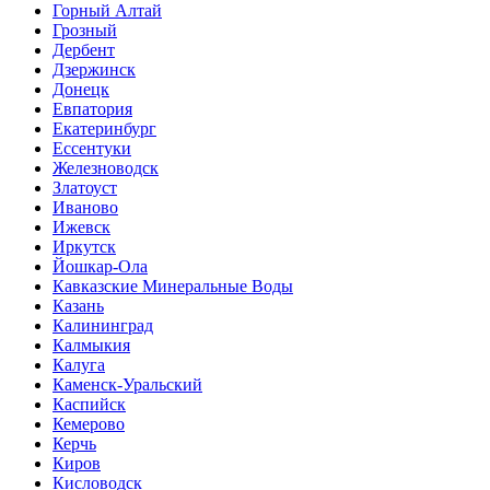
Горный Алтай
Грозный
Дербент
Дзержинск
Донецк
Евпатория
Екатеринбург
Ессентуки
Железноводск
Златоуст
Иваново
Ижевск
Иркутск
Йошкар-Ола
Кавказские Минеральные Воды
Казань
Калининград
Калмыкия
Калуга
Каменск-Уральский
Каспийск
Кемерово
Керчь
Киров
Кисловодск