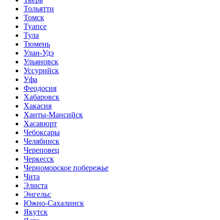
Тольятти
Томск
Туапсе
Тула
Тюмень
Улан-Удэ
Ульяновск
Уссурийск
Уфа
Феодосия
Хабаровск
Хакасия
Ханты-Мансийск
Хасавюрт
Чебоксары
Челябинск
Череповец
Черкесск
Черноморское побережье
Чита
Элиста
Энгельс
Южно-Сахалинск
Якутск