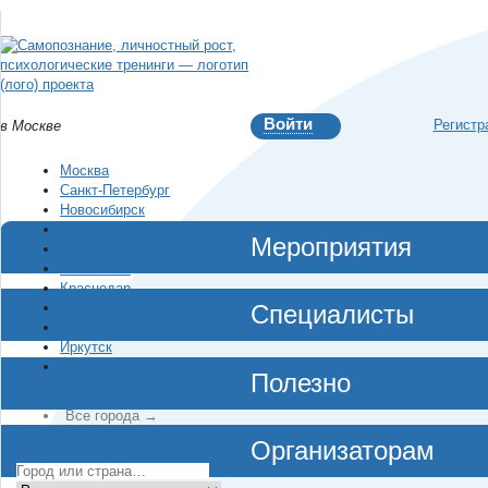
Войти
Регистр
в Москве
Москва
Санкт-Петербург
Новосибирск
Екатеринбург
Мероприятия
Красноярск
Челябинск
Краснодар
Нижний Новгород
Специалисты
Воронеж
Иркутск
Владивосток
Полезно
…
Все города →
Организаторам