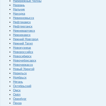
Набережные Челны
Назрань
Нальчик
Находка
Невинномысск
Нефтекамск
Нефтеюганск
Нижневартовск
Нижнекамск
Нижний Новгород
Нижний Тагил
Новокузнецк
Новороссийск
Новосибирск
Новочебоксарск
Новочеркасск
Новый Уренгой
Норильск
Ноябрьск
Нягань
Октябрьский
Омск
Орёл
Оренбург
Пенза