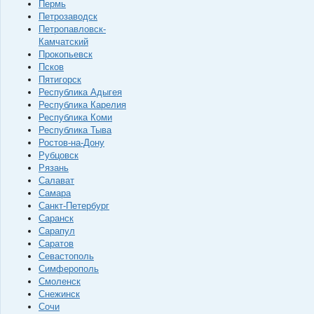
Пермь
Петрозаводск
Петропавловск-
Камчатский
Прокопьевск
Псков
Пятигорск
Республика Адыгея
Республика Карелия
Республика Коми
Республика Тыва
Ростов-на-Дону
Рубцовск
Рязань
Салават
Самара
Санкт-Петербург
Саранск
Сарапул
Саратов
Севастополь
Симферополь
Смоленск
Снежинск
Сочи