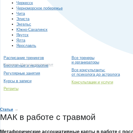
Черкесск
Черноморское побережье
Чита
Элиста
Энгельс
Южно-Сахалинск
Якутск
Ялта
Ярославль
Расписание тренингов
Все тренеры
и организаторы
Например,
Мануальная терапия
Бесплатные и недорогие
Все консультанты:
Регулярные занятия
от психолога до астролога
Курсы в записи
Консультации и услуги
Ретриты
→
Статьи
МАК в работе с травмой
Метафорические ассоциативные карты в работе с по