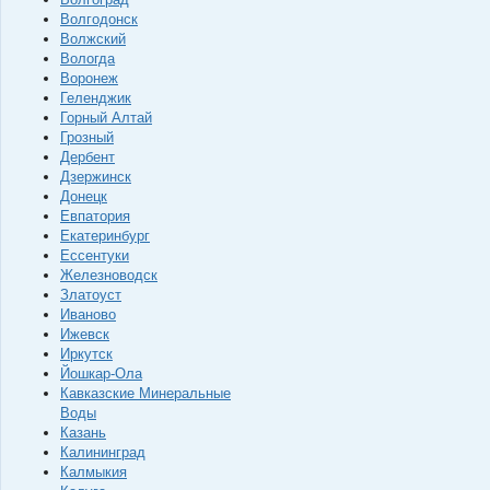
Волгодонск
Волжский
Вологда
Воронеж
Геленджик
Горный Алтай
Грозный
Дербент
Дзержинск
Донецк
Евпатория
Екатеринбург
Ессентуки
Железноводск
Златоуст
Иваново
Ижевск
Иркутск
Йошкар-Ола
Кавказские Минеральные
Воды
Казань
Калининград
Калмыкия