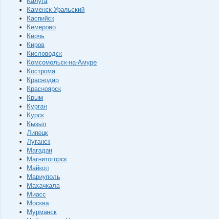
Калуга
Каменск-Уральский
Каспийск
Кемерово
Керчь
Киров
Кисловодск
Комсомольск-на-Амуре
Кострома
Краснодар
Красноярск
Крым
Курган
Курск
Кызыл
Липецк
Луганск
Магадан
Магнитогорск
Майкоп
Мариуполь
Махачкала
Миасс
Москва
Мурманск