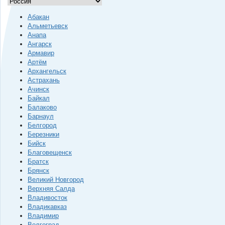
Абакан
Альметьевск
Анапа
Ангарск
Армавир
Артём
Архангельск
Астрахань
Ачинск
Байкал
Балаково
Барнаул
Белгород
Березники
Бийск
Благовещенск
Братск
Брянск
Великий Новгород
Верхняя Салда
Владивосток
Владикавказ
Владимир
Волгоград