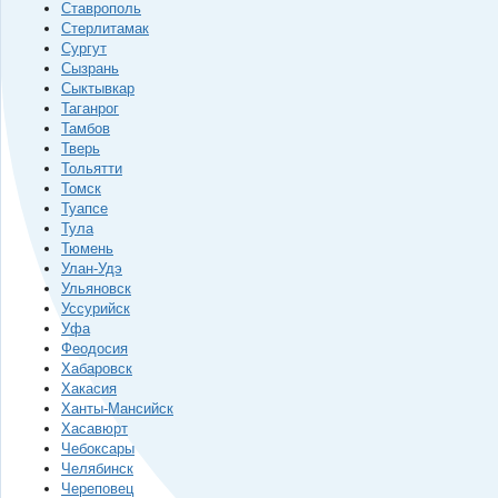
Ставрополь
Стерлитамак
Сургут
Сызрань
Сыктывкар
Таганрог
Тамбов
Тверь
Тольятти
Томск
Туапсе
Тула
Тюмень
Улан-Удэ
Ульяновск
Уссурийск
Уфа
Феодосия
Хабаровск
Хакасия
Ханты-Мансийск
Хасавюрт
Чебоксары
Челябинск
Череповец