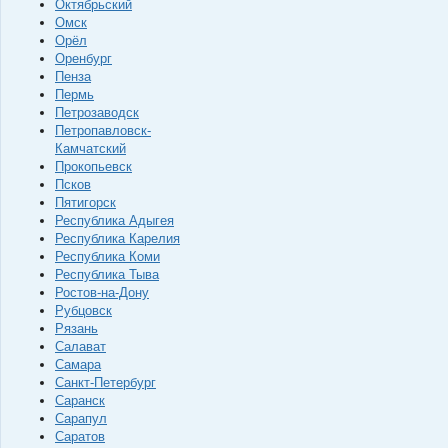
Октябрьский
Омск
Орёл
Оренбург
Пенза
Пермь
Петрозаводск
Петропавловск-
Камчатский
Прокопьевск
Псков
Пятигорск
Республика Адыгея
Республика Карелия
Республика Коми
Республика Тыва
Ростов-на-Дону
Рубцовск
Рязань
Салават
Самара
Санкт-Петербург
Саранск
Сарапул
Саратов