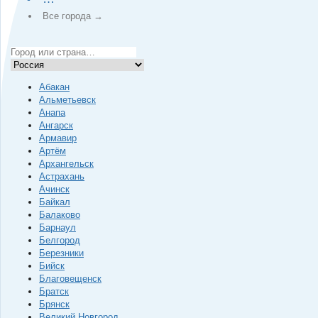
Все города →
Абакан
Альметьевск
Анапа
Ангарск
Армавир
Артём
Архангельск
Астрахань
Ачинск
Байкал
Балаково
Барнаул
Белгород
Березники
Бийск
Благовещенск
Братск
Брянск
Великий Новгород