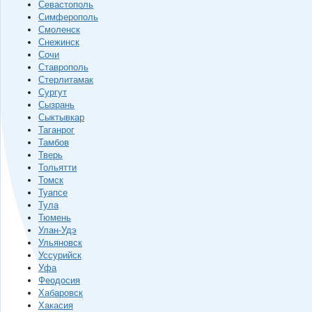
Севастополь
Симферополь
Смоленск
Снежинск
Сочи
Ставрополь
Стерлитамак
Сургут
Сызрань
Сыктывкар
Таганрог
Тамбов
Тверь
Тольятти
Томск
Туапсе
Тула
Тюмень
Улан-Удэ
Ульяновск
Уссурийск
Уфа
Феодосия
Хабаровск
Хакасия