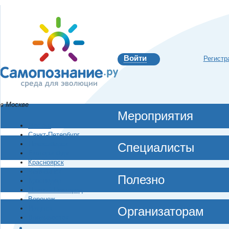
Войти
Регистр
в Москве
Мероприятия
Москва
Санкт-Петербург
Новосибирск
Специалисты
Екатеринбург
Красноярск
Челябинск
Полезно
Краснодар
Нижний Новгород
Воронеж
Иркутск
Организаторам
Владивосток
…