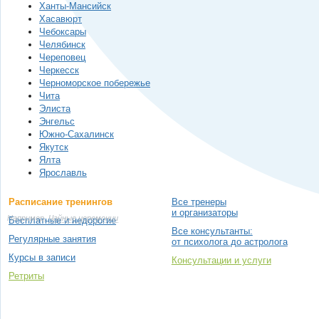
Ханты-Мансийск
Хасавюрт
Чебоксары
Челябинск
Череповец
Черкесск
Черноморское побережье
Чита
Элиста
Энгельс
Южно-Сахалинск
Якутск
Ялта
Ярославль
Расписание тренингов
Все тренеры
и организаторы
Например,
Чайные церемонии
Бесплатные и недорогие
Все консультанты:
Регулярные занятия
от психолога до астролога
Курсы в записи
Консультации и услуги
Ретриты