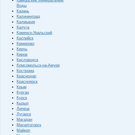
Кавказские Минеральные
Воды
Казань
Калининград
Калмыкия
Калуга
Каменск-Уральский
Каспийск
Кемерово
Керчь
Киров
Кисловодск
Комсомольск-на-Амуре
Кострома
Краснодар
Красноярск
Крым
Курган
Курск
Кызыл
Липецк
Луганск
Магадан
Магнитогорск
Майкоп