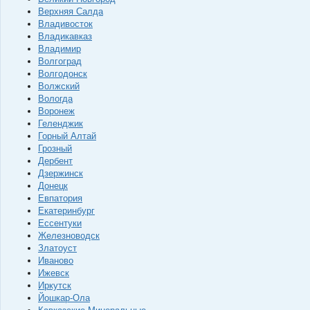
Верхняя Салда
Владивосток
Владикавказ
Владимир
Волгоград
Волгодонск
Волжский
Вологда
Воронеж
Геленджик
Горный Алтай
Грозный
Дербент
Дзержинск
Донецк
Евпатория
Екатеринбург
Ессентуки
Железноводск
Златоуст
Иваново
Ижевск
Иркутск
Йошкар-Ола