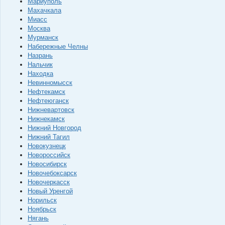
Мариуполь
Махачкала
Миасс
Москва
Мурманск
Набережные Челны
Назрань
Нальчик
Находка
Невинномысск
Нефтекамск
Нефтеюганск
Нижневартовск
Нижнекамск
Нижний Новгород
Нижний Тагил
Новокузнецк
Новороссийск
Новосибирск
Новочебоксарск
Новочеркасск
Новый Уренгой
Норильск
Ноябрьск
Нягань