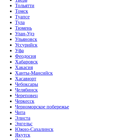
Тольятти
Томск
Туапсе
Тула
Тюмень
Улан-Удэ
Ульяновск
Уссурийск
Уфа
Феодосия
Хабаровск
Хакасия
Ханты-Мансийск
Хасавюрт
Чебоксары
Челябинск
Череповец
Черкесск
Черноморское побережье
Чита
Элиста
Энгельс
Южно-Сахалинск
Якутск