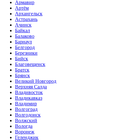
Армавир
Артём
Архангельск
Астрахань
Ачинск
Байкал
Балаково
Барнаул
Белгород
Березники
Бийск
Благовещенск
Братск
Брянск
Великий Новгород
Верхняя Салда
Владивосток
Владикавказ
Владимир
Волгоград
Волгодонск
Волжский
Вологда
Воронеж
Геленджик