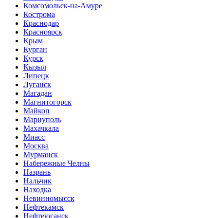
Комсомольск-на-Амуре
Кострома
Краснодар
Красноярск
Крым
Курган
Курск
Кызыл
Липецк
Луганск
Магадан
Магнитогорск
Майкоп
Мариуполь
Махачкала
Миасс
Москва
Мурманск
Набережные Челны
Назрань
Нальчик
Находка
Невинномысск
Нефтекамск
Нефтеюганск