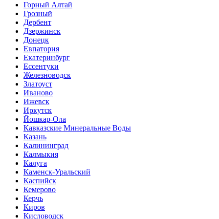
Горный Алтай
Грозный
Дербент
Дзержинск
Донецк
Евпатория
Екатеринбург
Ессентуки
Железноводск
Златоуст
Иваново
Ижевск
Иркутск
Йошкар-Ола
Кавказские Минеральные Воды
Казань
Калининград
Калмыкия
Калуга
Каменск-Уральский
Каспийск
Кемерово
Керчь
Киров
Кисловодск