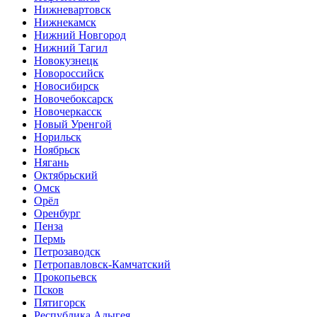
Нижневартовск
Нижнекамск
Нижний Новгород
Нижний Тагил
Новокузнецк
Новороссийск
Новосибирск
Новочебоксарск
Новочеркасск
Новый Уренгой
Норильск
Ноябрьск
Нягань
Октябрьский
Омск
Орёл
Оренбург
Пенза
Пермь
Петрозаводск
Петропавловск-Камчатский
Прокопьевск
Псков
Пятигорск
Республика Адыгея