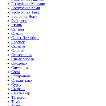
Республика Карелия
Республика Коми
Республика Тыва
Ростов-на-Дону
Рубцовск
Рязань
Салават
Самара
Санкт-Петербург
Саранск
Сарапул
Саратов
Севастополь
Симферополь
Смоленск
Снежинск
Сочи
Ставрополь
Стерлитамак
Сургут
Сызрань
Сыктывкар
Таганрог
Тамбов
Тверь