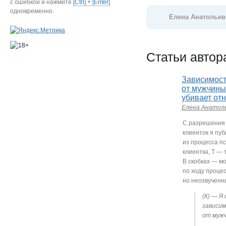
с ошибкой и нажмите
[Ctrl] + [Enter]
одновременно.
Елена Анатольев
Статьи автор
Зависимос
от мужчины,
убивает от
Елена Анатол
С разрешения 
клиенток я пу
из процесса п
клиентка, Т — 
В скобках — м
по ходу процес
но неозвученн
(К) — Я
зависи
от муж