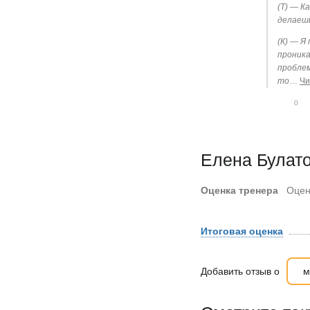
(Т) — К
делаеш
(К) — Я
проника
проблем
то
…
Чи
0
Елена Булато
Оценка тренера
Оцен
Итоговая оценка
Добавить отзыв о
м