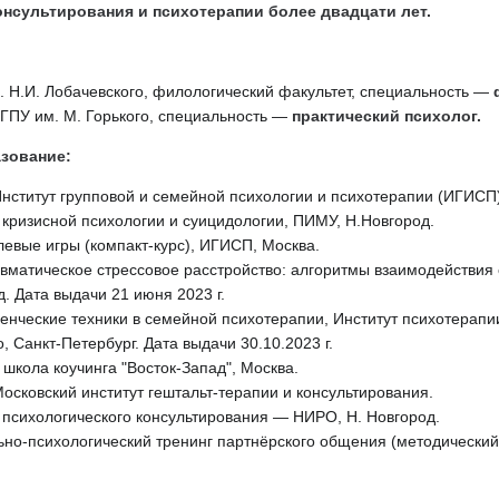
онсультирования и
психотерапии
более двадцати лет.
 Н.И. Лобачевского, филологический факультет, специальность —
ГПУ им. М. Горького, специальность —
практический психолог.
азование
:
Институт групповой и семейной психологии и психотерапии (ИГИСП)
 кризисной психологии и суицидологии, ПИМУ, Н.Новгород.
евые игры (компакт-курс), ИГИСП, Москва.
авматическое стрессовое расстройство: алгоритмы взаимодействия
. Дата выдачи 21 июня 2023 г.
енческие техники в семейной психотерапии, Институт психотерапи
, Санкт-Петербург. Дата выдачи 30.10.2023 г.
 школа коучинга "Восток-Запад", Москва.
Московский институт гештальт-терапии и консультирования.
 психологического консультирования — НИРО, Н. Новгород.
ьно-психологический тренинг партнёрского общения (методический