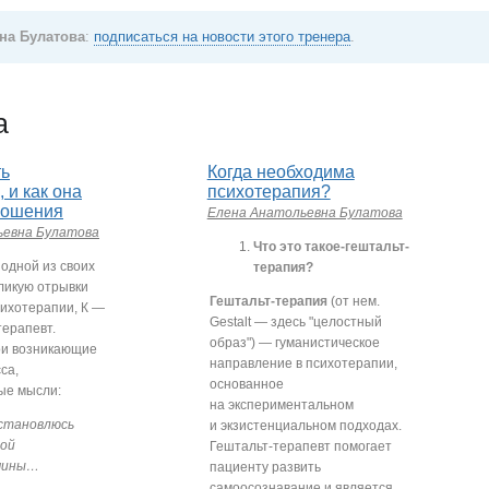
на Булатова
:
подписаться на новости этого тренера
.
а
ть
Когда необходима
 и как она
психотерапия?
ношения
Елена Анатольевна Булатова
ьевна Булатова
Что это такое-гештальт-
одной из своих
терапия?
бликую отрывки
Гештальт-терапия
(от нем.
сихотерапии, К —
Gestalt — здесь "целостный
терапевт.
образ") — гуманистическое
ои возникающие
направление в психотерапии,
са,
основанное
ые мысли:
на экспериментальном
 становлюсь
и экзистенциальном подходах.
мой
Гештальт-терапевт помогает
чины…
пациенту развить
самоосознавание и является