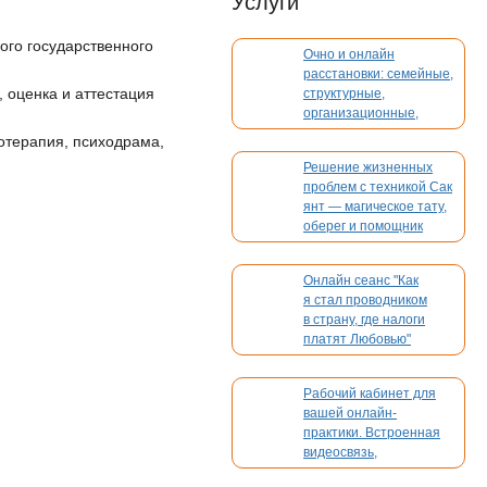
Услуги
го государственного
Очно и онлайн
расстановки: семейные,
 оценка и аттестация
структурные,
организационные,
духовные, кармические
отерапия, психодрама,
Решение жизненных
проблем с техникой Сак
.
янт — магическое тату,
оберег и помощник
Онлайн сеанс "Как
я стал проводником
в страну, где налоги
платят Любовью"
Рабочий кабинет для
вашей онлайн-
практики. Встроенная
видеосвязь,
бронирование,