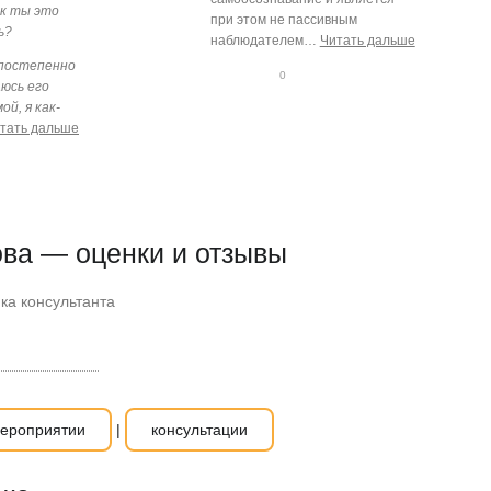
ак ты это
при этом не пассивным
ь?
наблюдателем
…
Читать дальше
 постепенно
0
юсь его
0
ой, я как-
тать дальше
0
ва — оценки и отзывы
ка консультанта
ероприятии
|
консультации