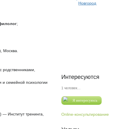
филолог
;
, Москва.
 с родственниками,
Интересуются
и и семейной психологии
1 человек…
Я интересуюсь
) — Институт тренинга,
Online-консультирование