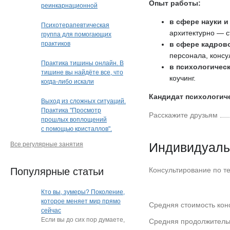
Опыт работы:
реинкарнационной
и квантовой терапии"
в сфере науки и
Психотерапевтическая
архитектурно — с
группа для помогающих
практиков
в сфере кадрово
персонала, консу
Практика тишины онлайн. В
в психологическ
тишине вы найдёте все, что
коучинг.
когда-либо искали
Кандидат психологиче
Выход из сложных ситуаций.
Практика "Просмотр
Расскажите друзьям
прошлых воплощений
с помощью кристаллов".
Кристальная раскладка
Индивидуаль
Все регулярные занятия
(очно или дистанционно)
(Краснодар)
Популярные статьи
Консультирование по т
Кто вы, зумеры? Поколение,
которое меняет мир прямо
Средняя стоимость конс
сейчас
Если вы до сих пор думаете,
Средняя продолжительн
что зумеры — это просто