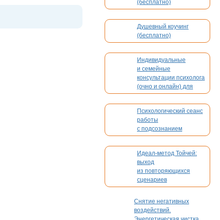
(бесплатно)
Душевный коучинг
(бесплатно)
Индивидуальные
и семейные
консультации психолога
(очно и онлайн) для
взрослых и детей
Психологический сеанс
работы
с подсознанием
Идеал-метод Тойчей:
выход
из повторяющихся
сценариев
Снятие негативных
воздействий.
Энергетическая чистка