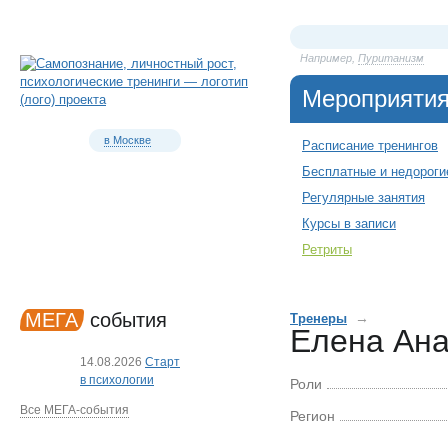
Например,
Пуританизм
Мероприяти
в Москве
Расписание тренингов
Бесплатные и недороги
Регулярные занятия
Курсы в записи
Ретриты
МЕГА
события
→
Тренеры
Елена Ана
14.08.2026
Старт
в психологии
Роли
Все МЕГА-события
Регион