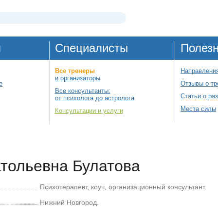
я
Специалисты
Полез
Все тренеры
Направления
и организаторы
е
Отзывы о тр
Все консультанты:
Статьи о ра
от психолога до астролога
Места силы
Консультации и услуги
тольевна Булатова
Психотерапевт, коуч, организационный консультант.
Нижний Новгород.