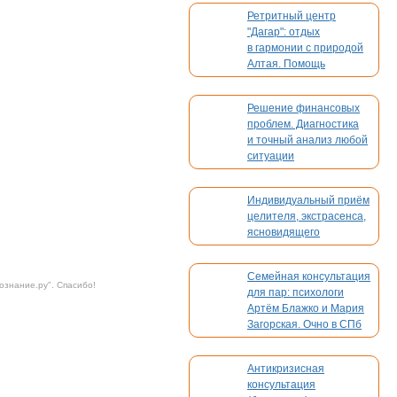
платежи. Без
Ретритный центр
конкуренции
"Дагар": отдых
в гармонии с природой
Алтая. Помощь
в организации вашего
мероприятия
Решение финансовых
проблем. Диагностика
и точный анализ любой
ситуации
Индивидуальный приём
целителя, экстрасенса,
ясновидящего
Семейная консультация
ознание.ру
". Спасибо!
для пар: психологи
Артём Блажко и Мария
Загорская. Очно в СПб
и онлайн
Антикризисная
консультация