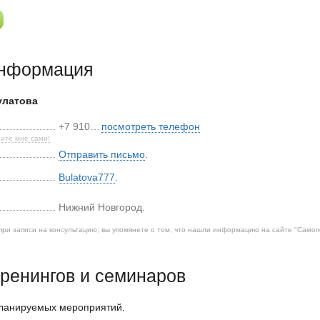
информация
улатова
+7 910…
посмотреть телефон
ите мне сами!
Отправить письмо
.
Bulatova777
.
Нижний Новгород
.
при записи на консультацию, вы упомянете о том, что нашли информацию на сайте "
Самоп
ренингов и семинаров
планируемых мероприятий.