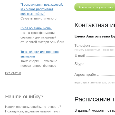
"подростки, которые
"Воспоминания под завесой:
Заявка на консультацию
постоянно
…
как гипноз раскрывает
забытые тайны"
Секреты гипнотического
пробуждения памяти
Контактная 
Нередко под гипнозом люди
Сила огненной мощи!
извлекают из глубин
…
Школа трансформации
Елена Анатольевна Б
сознания для искателей
от Великой Матери Агни Йоги
Телефон
Е.И. Рерих!
…
Не могу дозвониться
Перезвон
Точка сборки или перенос
E-mail
внимания
Точка сборки — это ваше
Skype
неосознанное, фоновое
внимание, направленное
Все статьи
Адрес приёма
на определённый
…
Будем признательны вам, если 
Нашли ошибку?
Расписание т
Нашли опечатку, ошибку, неточность?
В данный момент нет 
Пожалуйста, выделите мышкой текст