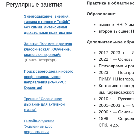
Практика
в области
к
Регулярные занятия
Образование:
Энергодыхание: энергия,
тишина в голове и "кайф"
высшее: ННГУ им.
без химии. Интенсивная
второе высшее: Н
дыхательная практика под
музыку
Дополнительное обр
Занятие "Космоэнергетика
классическая". Обучение,
2017–2023 гг. — 
сеансы очно, онлайн
2022 г. — Основы
(Санкт-Петербург)
Психодрама и рол
Поиск своего дела и нового
2023 г. — Посттр
профессионального
ПИМУ, Н.Новгород
направления (РА-КУРС:
Когнитивно-повед
Ориентир)
им. Карвасарского
2010 г. — Русская
Тренинг "Осознанное
дыхание для активной
2001–2003 гг. — 
жизни"
2000 г. — Основы
1998 г. — Социал
Онлайн-обучение
СПб, и др.
"Усиленный курс
регрессологии,