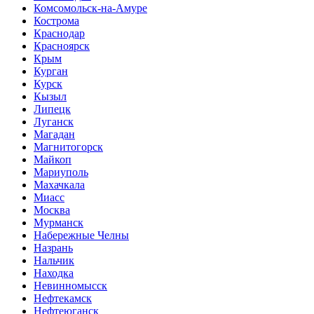
Комсомольск-на-Амуре
Кострома
Краснодар
Красноярск
Крым
Курган
Курск
Кызыл
Липецк
Луганск
Магадан
Магнитогорск
Майкоп
Мариуполь
Махачкала
Миасс
Москва
Мурманск
Набережные Челны
Назрань
Нальчик
Находка
Невинномысск
Нефтекамск
Нефтеюганск