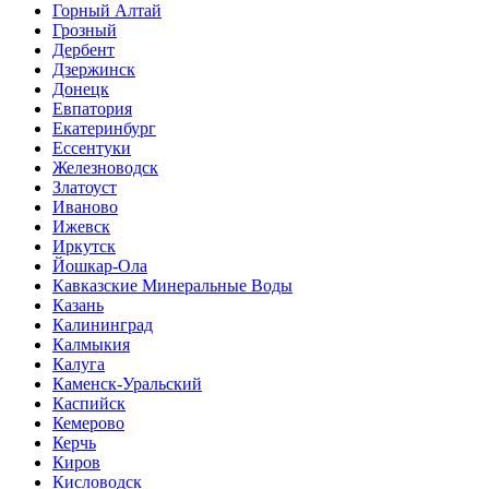
Горный Алтай
Грозный
Дербент
Дзержинск
Донецк
Евпатория
Екатеринбург
Ессентуки
Железноводск
Златоуст
Иваново
Ижевск
Иркутск
Йошкар-Ола
Кавказские Минеральные Воды
Казань
Калининград
Калмыкия
Калуга
Каменск-Уральский
Каспийск
Кемерово
Керчь
Киров
Кисловодск