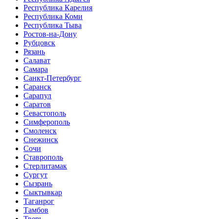
Республика Карелия
Республика Коми
Республика Тыва
Ростов-на-Дону
Рубцовск
Рязань
Салават
Самара
Санкт-Петербург
Саранск
Сарапул
Саратов
Севастополь
Симферополь
Смоленск
Снежинск
Сочи
Ставрополь
Стерлитамак
Сургут
Сызрань
Сыктывкар
Таганрог
Тамбов
Тверь