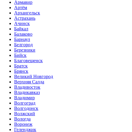
Армавир
Артём
Архангельск
Астрахань
Ачинск
Байкал
Балаково
Барнаул
Белгород
Березники
Бийск
Благовещенск
Братск
Брянск
Великий Новгород
Верхняя Салда
Владивосток
Владикавказ
Владимир
Волгоград
Волгодонск
Волжский
Вологда
Воронеж
Геленджик