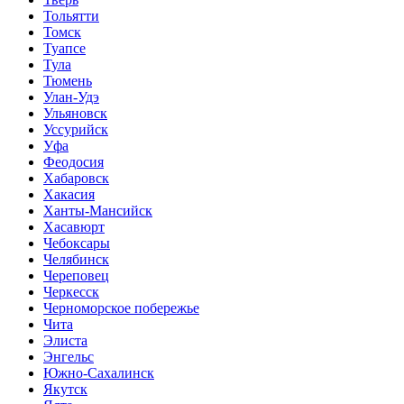
Тольятти
Томск
Туапсе
Тула
Тюмень
Улан-Удэ
Ульяновск
Уссурийск
Уфа
Феодосия
Хабаровск
Хакасия
Ханты-Мансийск
Хасавюрт
Чебоксары
Челябинск
Череповец
Черкесск
Черноморское побережье
Чита
Элиста
Энгельс
Южно-Сахалинск
Якутск