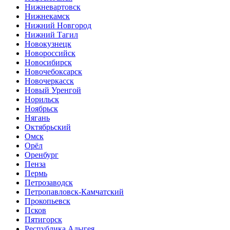
Нижневартовск
Нижнекамск
Нижний Новгород
Нижний Тагил
Новокузнецк
Новороссийск
Новосибирск
Новочебоксарск
Новочеркасск
Новый Уренгой
Норильск
Ноябрьск
Нягань
Октябрьский
Омск
Орёл
Оренбург
Пенза
Пермь
Петрозаводск
Петропавловск-Камчатский
Прокопьевск
Псков
Пятигорск
Республика Адыгея