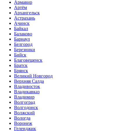
Армавир
Артём
Архангельск
Астрахань
Ачинск
Байкал
Балаково
Барнаул
Белгород
Березники
Бийск
Благовещенск
Братск
Брянск
Великий Новгород
Верхняя Салда
Владивосток
Владикавказ
Владимир
Волгоград
Волгодонск
Волжский
Вологда
Воронеж
Геленджик