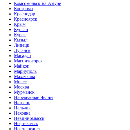
Комсомольск-на-Амуре
Кострома
Краснодар
Красноярск
Крым
Курган
Курск
Кызыл
Липецк
Луганск
Магадан
Магнитогорск
Майкоп
Мариуполь
Махачкала
Миасс
Москва
Мурманск
Набережные Челны
Назрань
Нальчик
Находка
Невинномысск
Нефтекамск
Нефтеюганск