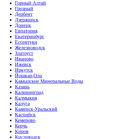
Горный Алтай
Грозный
Дербент
Дзержинск
Донецк
Евпатория
Екатеринбург
Ессентуки
Железноводск
Златоуст
Иваново
Ижевск
Иркутск
Йошкар-Ола
Кавказские Минеральные Воды
Казань
Калининград
Калмыкия
Калуга
Каменск-Уральский
Каспийск
Кемерово
Керчь
Киров
Кисловодск