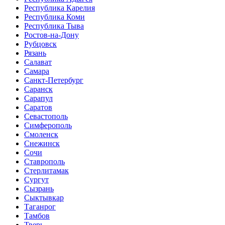
Республика Карелия
Республика Коми
Республика Тыва
Ростов-на-Дону
Рубцовск
Рязань
Салават
Самара
Санкт-Петербург
Саранск
Сарапул
Саратов
Севастополь
Симферополь
Смоленск
Снежинск
Сочи
Ставрополь
Стерлитамак
Сургут
Сызрань
Сыктывкар
Таганрог
Тамбов
Тверь