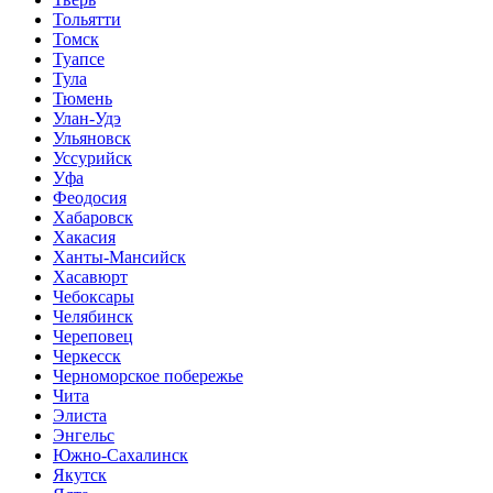
Тольятти
Томск
Туапсе
Тула
Тюмень
Улан-Удэ
Ульяновск
Уссурийск
Уфа
Феодосия
Хабаровск
Хакасия
Ханты-Мансийск
Хасавюрт
Чебоксары
Челябинск
Череповец
Черкесск
Черноморское побережье
Чита
Элиста
Энгельс
Южно-Сахалинск
Якутск