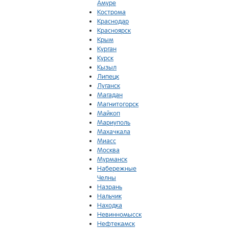
Амуре
Кострома
Краснодар
Красноярск
Крым
Курган
Курск
Кызыл
Липецк
Луганск
Магадан
Магнитогорск
Майкоп
Мариуполь
Махачкала
Миасс
Москва
Мурманск
Набережные
Челны
Назрань
Нальчик
Находка
Невинномысск
Нефтекамск