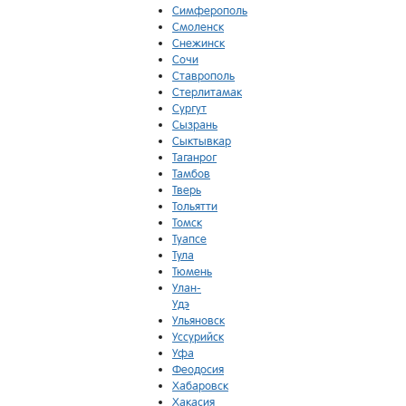
Симферополь
Смоленск
Снежинск
Сочи
Ставрополь
Стерлитамак
Сургут
Сызрань
Сыктывкар
Таганрог
Тамбов
Тверь
Тольятти
Томск
Туапсе
Тула
Тюмень
Улан-
Удэ
Ульяновск
Уссурийск
Уфа
Феодосия
Хабаровск
Хакасия