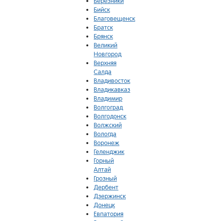
Березники
Бийск
Благовещенск
Братск
Брянск
Великий
Новгород
Верхняя
Салда
Владивосток
Владикавказ
Владимир
Волгоград
Волгодонск
Волжский
Вологда
Воронеж
Геленджик
Горный
Алтай
Грозный
Дербент
Дзержинск
Донецк
Евпатория