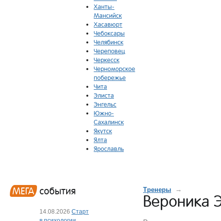
Ханты-
Мансийск
Хасавюрт
Чебоксары
Челябинск
Череповец
Черкесск
Черноморское
побережье
Чита
Элиста
Энгельс
Южно-
Сахалинск
Якутск
Ялта
Ярославль
МЕГА
события
→
Тренеры
Вероника 
14.08.2026
Старт
в психологии