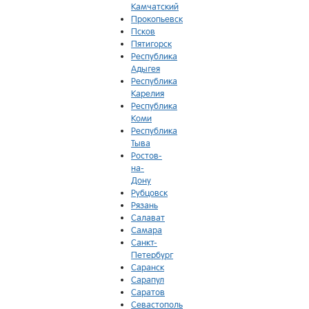
Камчатский
Прокопьевск
Псков
Пятигорск
Республика
Адыгея
Республика
Карелия
Республика
Коми
Республика
Тыва
Ростов-
на-
Дону
Рубцовск
Рязань
Салават
Самара
Санкт-
Петербург
Саранск
Сарапул
Саратов
Севастополь