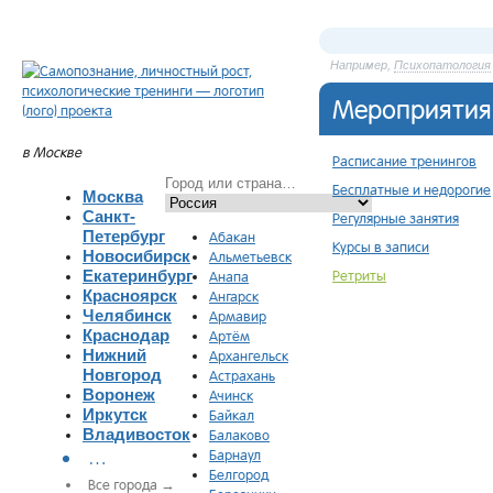
Например,
Психопатология
Мероприятия
в Москве
Расписание тренингов
Бесплатные и недорогие
Москва
Санкт-
Регулярные занятия
Петербург
Абакан
Курсы в записи
Новосибирск
Альметьевск
Екатеринбург
Ретриты
Анапа
Красноярск
Ангарск
Челябинск
Армавир
Краснодар
Артём
Нижний
Архангельск
Новгород
Астрахань
Воронеж
Ачинск
Иркутск
Байкал
Владивосток
Балаково
…
Барнаул
Белгород
Все города →