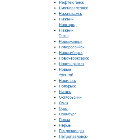
Нефтеюганск
Нижневартовск
Нижнекамск
Нижний
Новгород
Нижний
Тагил
Новокузнецк
Новороссийск
Новосибирск
Новочебоксарск
Новочеркасск
Новый
Уренгой
Норильск
Ноябрьск
Нягань
Октябрьский
Омск
Орёл
Оренбург
Пенза
Пермь
Петрозаводск
Петропавловск-