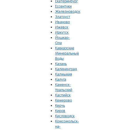
Екатеринбург
Ессентуки
Железноводск
Златоуст
Иваново
Ижевск
Иркутск
Йошкар-
Ола
Кавказские
Минеральные
Воды
Казань
Калининград
Калмыкия
Калуга
Каменск-
Уральский
Каспийск
Кемерово
Керчь
Киров
Кисловодск
Комсомольск-
на-