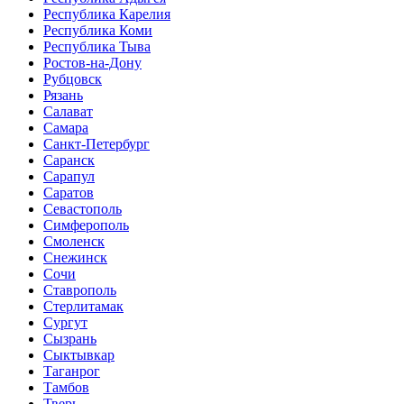
Республика Карелия
Республика Коми
Республика Тыва
Ростов-на-Дону
Рубцовск
Рязань
Салават
Самара
Санкт-Петербург
Саранск
Сарапул
Саратов
Севастополь
Симферополь
Смоленск
Снежинск
Сочи
Ставрополь
Стерлитамак
Сургут
Сызрань
Сыктывкар
Таганрог
Тамбов
Тверь