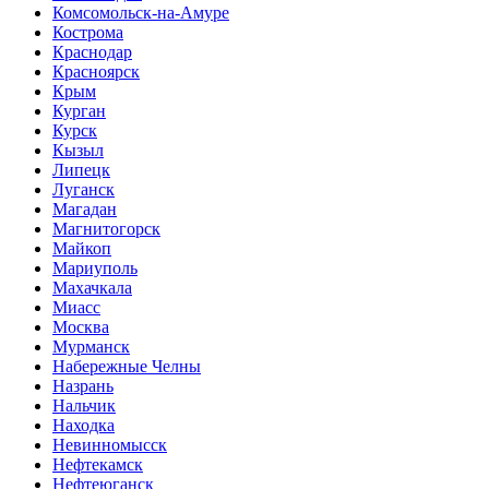
Комсомольск-на-Амуре
Кострома
Краснодар
Красноярск
Крым
Курган
Курск
Кызыл
Липецк
Луганск
Магадан
Магнитогорск
Майкоп
Мариуполь
Махачкала
Миасс
Москва
Мурманск
Набережные Челны
Назрань
Нальчик
Находка
Невинномысск
Нефтекамск
Нефтеюганск