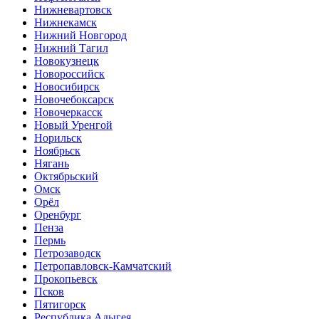
Нижневартовск
Нижнекамск
Нижний Новгород
Нижний Тагил
Новокузнецк
Новороссийск
Новосибирск
Новочебоксарск
Новочеркасск
Новый Уренгой
Норильск
Ноябрьск
Нягань
Октябрьский
Омск
Орёл
Оренбург
Пенза
Пермь
Петрозаводск
Петропавловск-Камчатский
Прокопьевск
Псков
Пятигорск
Республика Адыгея