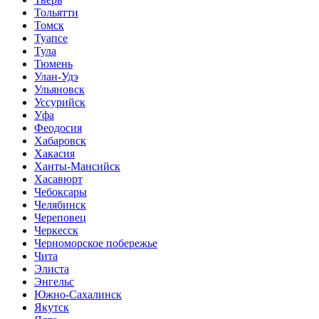
Тольятти
Томск
Туапсе
Тула
Тюмень
Улан-Удэ
Ульяновск
Уссурийск
Уфа
Феодосия
Хабаровск
Хакасия
Ханты-Мансийск
Хасавюрт
Чебоксары
Челябинск
Череповец
Черкесск
Черноморское побережье
Чита
Элиста
Энгельс
Южно-Сахалинск
Якутск