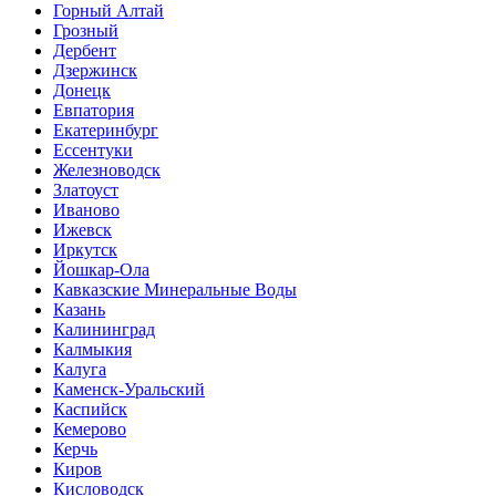
Горный Алтай
Грозный
Дербент
Дзержинск
Донецк
Евпатория
Екатеринбург
Ессентуки
Железноводск
Златоуст
Иваново
Ижевск
Иркутск
Йошкар-Ола
Кавказские Минеральные Воды
Казань
Калининград
Калмыкия
Калуга
Каменск-Уральский
Каспийск
Кемерово
Керчь
Киров
Кисловодск