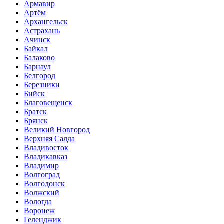
Армавир
Артём
Архангельск
Астрахань
Ачинск
Байкал
Балаково
Барнаул
Белгород
Березники
Бийск
Благовещенск
Братск
Брянск
Великий Новгород
Верхняя Салда
Владивосток
Владикавказ
Владимир
Волгоград
Волгодонск
Волжский
Вологда
Воронеж
Геленджик