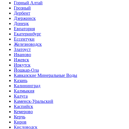
Горный Алтай
Грозный
Дербент
Дзержинск
Донецк
Евпатория
Екатеринбург
Ессентуки
Железноводск
Златоуст
Иваново
Ижевск
Иркутск
Йошкар-Ола
Кавказские Минеральные Воды
Казань
Калининград
Калмыкия
Калуга
Каменск-Уральский
Каспийск
Кемерово
Керчь
Киров
Кисловодск