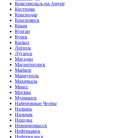
Комсомольск-на-Амуре
Кострома
Краснодар
Красноярск
Крым
Курган
Курск
Кызыл
Липецк
Луганск
Магадан
Магнитогорск
Майкоп
Мариуполь
Махачкала
Миасс
Москва
Мурманск
Набережные Челны
Назрань
Нальчик
Находка
Невинномысск
Нефтекамск
Нефтеюганск