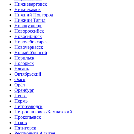
Нижневартовск
Нижнекамск
Нижний Новгород
Нижний Тагил
Новокузнецк
Новороссийск
Новосибирск
Новочебоксарск
Новочеркасск
Новый Уренгой
Норильск
Ноябрьск
Нягань
Октябрьский
Омск
Орёл
Оренбург
Пенза
Пермь
Петрозаводск
Петропавловск-Камчатский
Прокопьевск
Псков
Пятигорск
Республика Адыгея