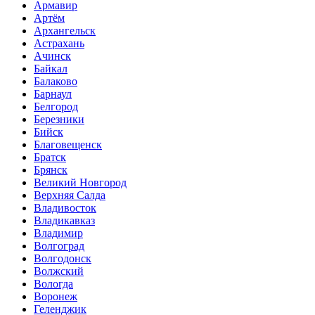
Армавир
Артём
Архангельск
Астрахань
Ачинск
Байкал
Балаково
Барнаул
Белгород
Березники
Бийск
Благовещенск
Братск
Брянск
Великий Новгород
Верхняя Салда
Владивосток
Владикавказ
Владимир
Волгоград
Волгодонск
Волжский
Вологда
Воронеж
Геленджик