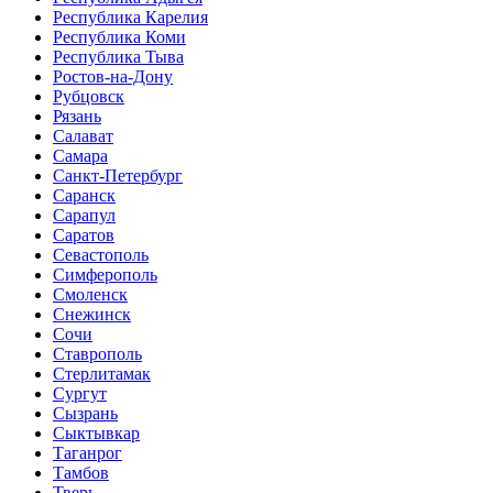
Республика Карелия
Республика Коми
Республика Тыва
Ростов-на-Дону
Рубцовск
Рязань
Салават
Самара
Санкт-Петербург
Саранск
Сарапул
Саратов
Севастополь
Симферополь
Смоленск
Снежинск
Сочи
Ставрополь
Стерлитамак
Сургут
Сызрань
Сыктывкар
Таганрог
Тамбов
Тверь