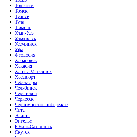
Тольятти
Томск
Туапсе
Тула
Тюмень
Улан-Удэ
Ульяновск
Уссурийск
Уфа
Феодосия
Хабаровск
Хакасия
Ханты-Мансийск
Хасавюрт
Чебоксары
Челябинск
Череповец
Черкесск
Черноморское побережье
Чита
Элиста
Энгельс
Южно-Сахалинск
Якутск