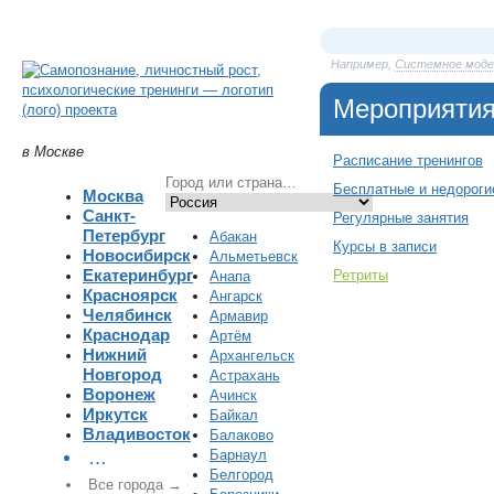
Например,
Системное модел
Мероприяти
в Москве
Расписание тренингов
Бесплатные и недороги
Москва
Санкт-
Регулярные занятия
Петербург
Абакан
Курсы в записи
Новосибирск
Альметьевск
Екатеринбург
Ретриты
Анапа
Красноярск
Ангарск
Челябинск
Армавир
Краснодар
Артём
Нижний
Архангельск
Новгород
Астрахань
Воронеж
Ачинск
Иркутск
Байкал
Владивосток
Балаково
Барнаул
…
Белгород
Все города →