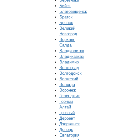
Березники
Бийск
Благовещенск
Братск
Брянск
Великий
Новгород
Верхняя
Салда
Владивосток
Владикавказ
Владимир
Волгоград
Волгодонск
Волжский
Вологда
Воронеж
Геленджик
Горный
Алтай
Грозный
Дербент
Дзержинск
Донецк
Евпатория