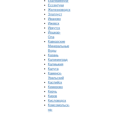
Екатеринбург
Ессентуки
Железноводск
Златоуст
Иваново
Ижевск
Иркутск
Йошкар-
Ола
Кавказские
Минеральные
Воды
Казань
Калининград
Калмыкия
Калуга
Каменск-
Уральский
Каспийск
Кемерово
Керчь
Киров
Кисловодск
Комсомольск-
на-