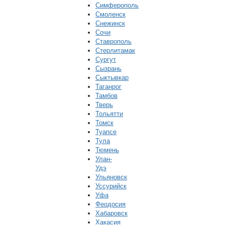
Симферополь
Смоленск
Снежинск
Сочи
Ставрополь
Стерлитамак
Сургут
Сызрань
Сыктывкар
Таганрог
Тамбов
Тверь
Тольятти
Томск
Туапсе
Тула
Тюмень
Улан-
Удэ
Ульяновск
Уссурийск
Уфа
Феодосия
Хабаровск
Хакасия