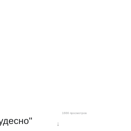
1666 просмотров
удесно"
↓