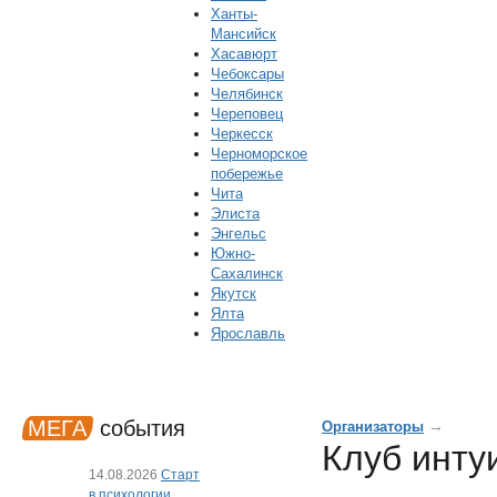
Ханты-
Мансийск
Хасавюрт
Чебоксары
Челябинск
Череповец
Черкесск
Черноморское
побережье
Чита
Элиста
Энгельс
Южно-
Сахалинск
Якутск
Ялта
Ярославль
МЕГА
события
→
Организаторы
Клуб инту
14.08.2026
Старт
в психологии