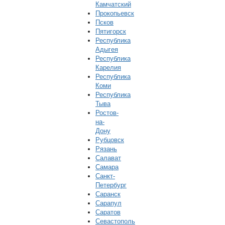
Камчатский
Прокопьевск
Псков
Пятигорск
Республика
Адыгея
Республика
Карелия
Республика
Коми
Республика
Тыва
Ростов-
на-
Дону
Рубцовск
Рязань
Салават
Самара
Санкт-
Петербург
Саранск
Сарапул
Саратов
Севастополь