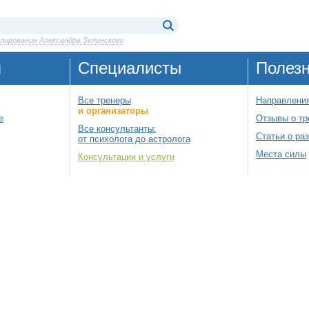
ирование Александра Зелинского
я
Специалисты
Полез
Все тренеры
Направления
и организаторы
е
Отзывы о тр
Все консультанты:
Статьи о ра
от психолога до астролога
Места силы
Консультации и услуги