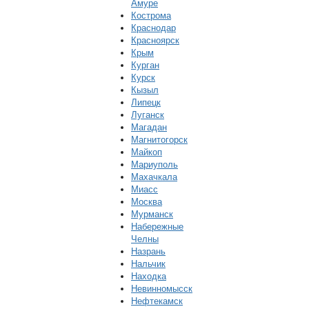
Амуре
Кострома
Краснодар
Красноярск
Крым
Курган
Курск
Кызыл
Липецк
Луганск
Магадан
Магнитогорск
Майкоп
Мариуполь
Махачкала
Миасс
Москва
Мурманск
Набережные
Челны
Назрань
Нальчик
Находка
Невинномысск
Нефтекамск