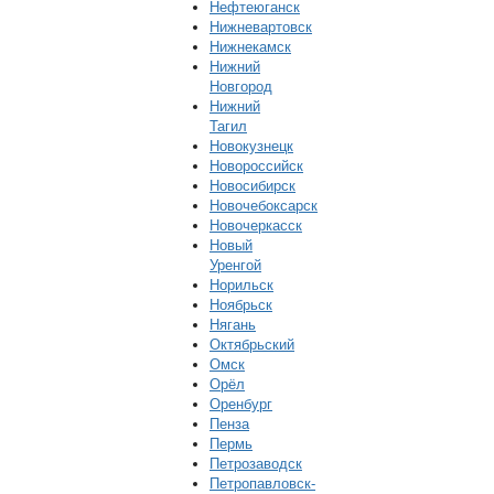
Нефтеюганск
Нижневартовск
Нижнекамск
Нижний
Новгород
Нижний
Тагил
Новокузнецк
Новороссийск
Новосибирск
Новочебоксарск
Новочеркасск
Новый
Уренгой
Норильск
Ноябрьск
Нягань
Октябрьский
Омск
Орёл
Оренбург
Пенза
Пермь
Петрозаводск
Петропавловск-