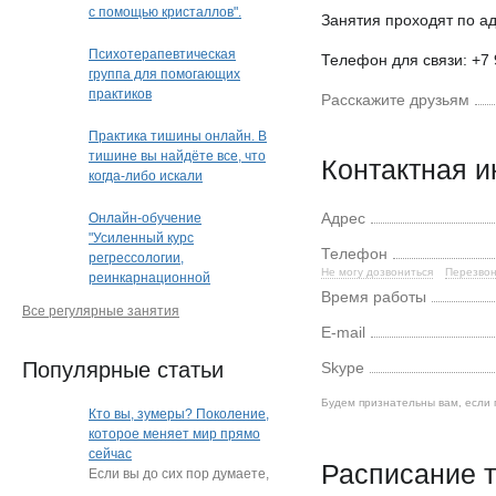
с помощью кристаллов".
Занятия проходят по ад
Кристальная раскладка
(очно или дистанционно)
Психотерапевтическая
Телефон для связи: +7 
(Краснодар)
группа для помогающих
практиков
Расскажите друзьям
Практика тишины онлайн. В
тишине вы найдёте все, что
Контактная 
когда-либо искали
Адрес
Онлайн-обучение
"Усиленный курс
Телефон
регрессологии,
Не могу дозвониться
Перезвон
реинкарнационной
Время работы
и квантовой терапии"
Все регулярные занятия
E-mail
Популярные статьи
Skype
Будем признательны вам, если 
Кто вы, зумеры? Поколение,
которое меняет мир прямо
сейчас
Расписание т
Если вы до сих пор думаете,
что зумеры — это просто