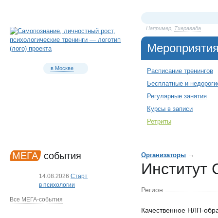
Например,
Тхеравада
Мероприяти
в Москве
Расписание тренингов
Бесплатные и недороги
Регулярные занятия
Курсы в записи
Ретриты
МЕГА
события
→
Организаторы
Институт 
14.08.2026
Старт
в психологии
Регион
Все МЕГА-события
Качественное НЛП-обра