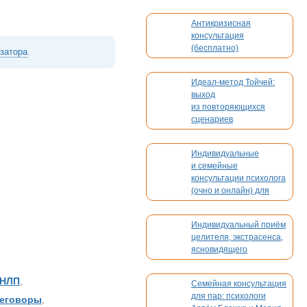
Антикризисная
консультация
(бесплатно)
изатора
.
Идеал-метод Тойчей:
выход
из повторяющихся
сценариев
Индивидуальные
и семейные
консультации психолога
(очно и онлайн) для
взрослых и детей
Индивидуальный приём
целителя, экстрасенса,
ясновидящего
НЛП
,
Семейная консультация
для пар: психологи
еговоры
,