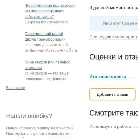
"подростки, которые
"Воспоминания под завесой:
В данный момент нет 
постоянно
…
как гипноз раскрывает
забытые тайны"
Секреты гипнотического
Институт Соврем
пробуждения памяти
Нередко под гипнозом люди
Сила огненной мощи!
Прошедшие мероприят
извлекают из глубин
…
Школа трансформации
сознания для искателей
от Великой Матери Агни Йоги
Оценки и от
Е.И. Рерих!
…
Точка сборки или перенос
внимания
Точка сборки — это ваше
Итоговая оценка
неосознанное, фоновое
внимание, направленное
Все статьи
на определённый
…
Добавить отзыв
Смотрите та
Нашли ошибку?
Использует в работе
Нашли опечатку, ошибку, неточность?
Пожалуйста, выделите мышкой текст