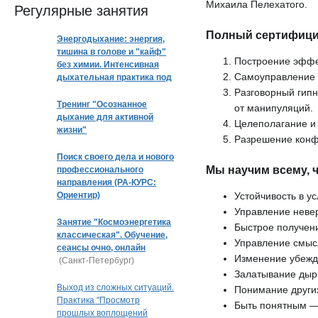
Михаила Пелехатого.
Регулярные занятия
Полный сертифици
Энергодыхание: энергия,
тишина в голове и "кайф"
Построение эффе
без химии. Интенсивная
Самоуправление и
дыхательная практика под
музыку
Разговорный гип
Тренинг "Осознанное
от манипуляций.
дыхание для активной
Целеполагание и
жизни"
Разрешение конф
Поиск своего дела и нового
Мы научим всему, 
профессионального
направления (РА-КУРС:
Ориентир)
Устойчивость в у
Управление неве
Занятие "Космоэнергетика
Быстрое получени
классическая". Обучение,
Управление смыс
сеансы очно, онлайн
Изменение убежд
(Санкт-Петербург)
Залатывание дыр 
Выход из сложных ситуаций.
Понимание других
Практика "Просмотр
Быть понятным —
прошлых воплощений