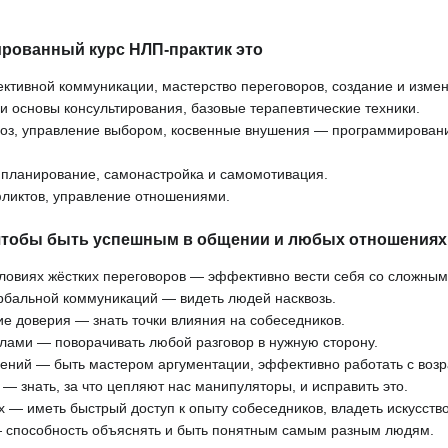
рованный курс НЛП-практик это
ктивной коммуникации, мастерство переговоров, создание и изме
 основы консультирования, базовые терапевтические техники.
ноз, управление выбором, косвенные внушения — программирован
 планирование, самонастройка и самомотивация.
ликтов, управление отношениями.
чтобы быть успешным в общении и любых отношениях
словиях жёстких переговоров — эффективно вести себя со сложны
рбальной коммуникаций — видеть людей насквозь.
е доверия — знать точки влияния на собеседников.
лами — поворачивать любой разговор в нужную сторону.
ений — быть мастером аргументации, эффективно работать с воз
— знать, за что цепляют нас манипуляторы, и исправить это.
 — иметь быстрый доступ к опыту собеседников, владеть искусств
 способность объяснять и быть понятным самым разным людям.