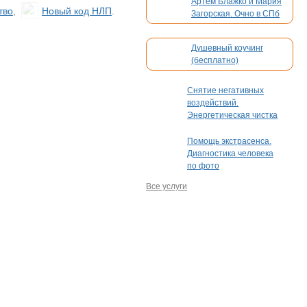
Артём Блажко и Мария
тво
,
Новый код НЛП
.
Загорская. Очно в СПб
и онлайн
Душевный коучинг
(бесплатно)
Снятие негативных
воздействий.
Энергетическая чистка
Помощь экстрасенса.
Диагностика человека
по фото
Все услуги