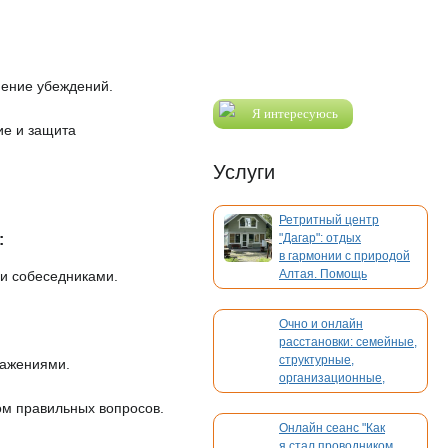
нение убеждений.
Я интересуюсь
ие и защита
Услуги
Ретритный центр
:
"Дагар": отдых
в гармонии с природой
Алтая. Помощь
ми собеседниками.
в организации вашего
мероприятия
Очно и онлайн
расстановки: семейные,
структурные,
ражениями.
организационные,
духовные, кармические
ом правильных вопросов.
Онлайн сеанс "Как
я стал проводником