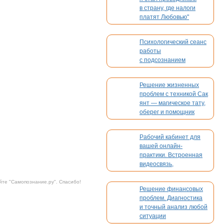
в страну, где налоги
платят Любовью"
Психологический сеанс
работы
с подсознанием
Решение жизненных
проблем с техникой Сак
янт — магическое тату,
оберег и помощник
Рабочий кабинет для
вашей онлайн-
практики. Встроенная
видеосвязь,
бронирование,
платежи. Без
йте "
Самопознание.ру
". Спасибо!
Решение финансовых
конкуренции
проблем. Диагностика
и точный анализ любой
ситуации