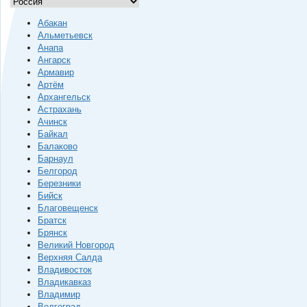
Абакан
Альметьевск
Анапа
Ангарск
Армавир
Артём
Архангельск
Астрахань
Ачинск
Байкал
Балаково
Барнаул
Белгород
Березники
Бийск
Благовещенск
Братск
Брянск
Великий Новгород
Верхняя Салда
Владивосток
Владикавказ
Владимир
Волгоград