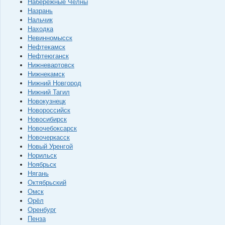
Набережные Челны
Назрань
Нальчик
Находка
Невинномысск
Нефтекамск
Нефтеюганск
Нижневартовск
Нижнекамск
Нижний Новгород
Нижний Тагил
Новокузнецк
Новороссийск
Новосибирск
Новочебоксарск
Новочеркасск
Новый Уренгой
Норильск
Ноябрьск
Нягань
Октябрьский
Омск
Орёл
Оренбург
Пенза