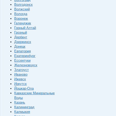
Волгодонск
Волжский
Вологда
Воронеж
Геленджик
Горный Алтай
Грозный
Дербент
Дзержинск
Донецк
Евпатория
Екатеринбург
Ессентуки
Железноводск
Златоуст
Иваново
Ижевск
Иркутск
Йошкар-Ола
Кавказские Минеральные
Воды
Казань
Калининград
Калмыкия