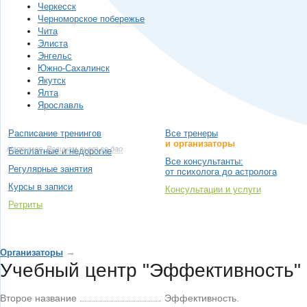
Черкесск
Черноморское побережье
Чита
Элиста
Энгельс
Южно-Сахалинск
Якутск
Ялта
Ярославль
Расписание тренингов
Все тренеры
и организаторы
Например,
Вовинам вьет во дао
Бесплатные и недорогие
Все консультанты:
Регулярные занятия
от психолога до астролога
Курсы в записи
Консультации и услуги
Ретриты
→
Организаторы
Учебный центр "Эффективность"
Второе название
Эффективность.