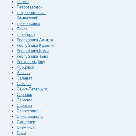
Пермь
Петрозаводск
Петропавловск-
Камчатский
Прокопьевск
Псков
Пятигорск
Республика Адыгея
Республика Карелия
Республика Коми
Республика Тыва
Ростов-на-Дону
Рубцовск
Рязань
Салават
Самара
Санкт-Петербург
Саранск
Сарапул
Саратов
Севастополь
Симферополь
Смоленск
Снежинск
Сочи