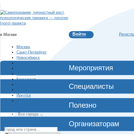
Войти
Регистр
в Москве
Москва
Санкт-Петербург
Новосибирск
Екатеринбург
Мероприятия
Красноярск
Челябинск
Краснодар
Нижний Новгород
Специалисты
Воронеж
Иркутск
Владивосток
Полезно
…
Все города →
Организаторам