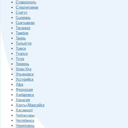
Ставрополь
Стерлитамак
Сургут
Сызрань
Сыктывкар
Таганрог
Тамбов
Тверь
Тольятти
Томск
Туапсе
Тула
Тюмень
Улан-Удэ
Ульяновск
Уссурийск
Уфа
Феодосия
Хабаровск
Хакасия
Ханты-Мансийск
Хасавюрт
Чебоксары
Челябинск
Череповец