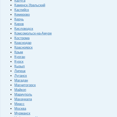
Калуга
Каменск-Уральский
Каспийск
Кемерово
Керчь
Киров
Кисловодск
Комсомольск-на-Амуре
Кострома
Краснодар
Красноярск
Крым
Курган
Курск
Кызыл
Липецк
Луганск
Магадан
Магнитогорск
Майкоп
Мариуполь
Махачкала
Миасс
Москва
Мурманск