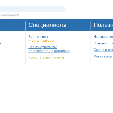
е расстановки
я
Специалисты
Полез
Все тренеры
Направления
и организаторы
е
Отзывы о тр
Все консультанты:
Статьи о ра
от психолога до астролога
Места силы
Консультации и услуги