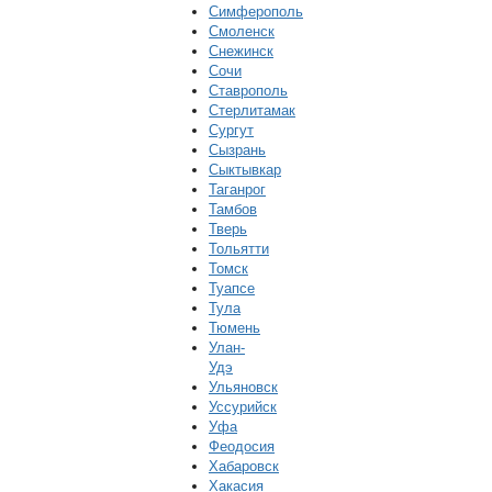
Симферополь
Смоленск
Снежинск
Сочи
Ставрополь
Стерлитамак
Сургут
Сызрань
Сыктывкар
Таганрог
Тамбов
Тверь
Тольятти
Томск
Туапсе
Тула
Тюмень
Улан-
Удэ
Ульяновск
Уссурийск
Уфа
Феодосия
Хабаровск
Хакасия