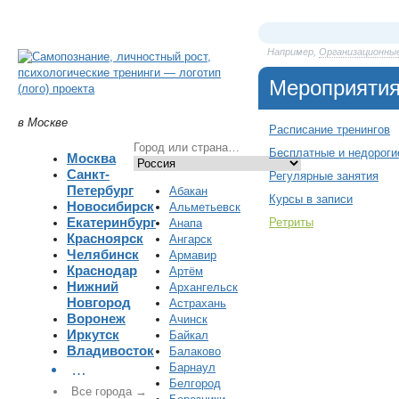
Например,
Организационны
Мероприяти
в Москве
Расписание тренингов
Бесплатные и недороги
Москва
Санкт-
Регулярные занятия
Петербург
Абакан
Курсы в записи
Новосибирск
Альметьевск
Екатеринбург
Ретриты
Анапа
Красноярск
Ангарск
Челябинск
Армавир
Краснодар
Артём
Нижний
Архангельск
Новгород
Астрахань
Воронеж
Ачинск
Иркутск
Байкал
Владивосток
Балаково
Барнаул
…
Белгород
Все города →