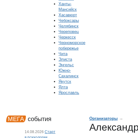
Ханты-
Мансийск
Хасавюрт
Чебоксары
Челябинск
Череповец
Черкесск
Черноморское
побережье
Чита
Элиста
Энгельс
Южно-
Сахалинск
Якутск
Ялта
Ярославль
МЕГА
события
→
Организаторы
Александ
14.08.2026
Старт
в психологии