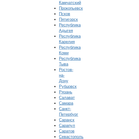
Камчатский
Прокопьевск
Псков
Пятигорск
Республика
Адыгея
Республика
Карелия
Республика
Коми
Республика
Тыва
Ростов-
на-
Дону
Рубцовск
Рязань
Салават
Самара
Санкт-
Петербург
Саранск
Сарапул
Саратов
Севастополь