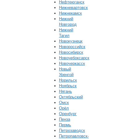
Нефтеюганск
Нижневартовск
Нижнекамск
Нижний
Новгород
Нижний
Тагил
Новокузнецк
Новороссийск
Новосибирск
Новочебоксарск
Новочеркасск
Новый
Уренгой
Норильск
Ноябрьск
Нягань
Октябрьский
Омск
Орёл
Оренбург
Пенза
Пермь
Петрозаводск
Петропавловск-