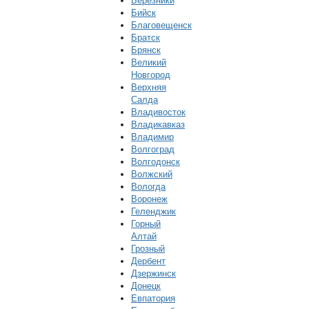
Березники
Бийск
Благовещенск
Братск
Брянск
Великий
Новгород
Верхняя
Салда
Владивосток
Владикавказ
Владимир
Волгоград
Волгодонск
Волжский
Вологда
Воронеж
Геленджик
Горный
Алтай
Грозный
Дербент
Дзержинск
Донецк
Евпатория