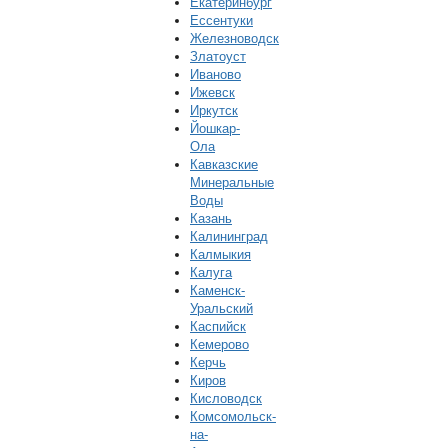
Екатеринбург
Ессентуки
Железноводск
Златоуст
Иваново
Ижевск
Иркутск
Йошкар-
Ола
Кавказские
Минеральные
Воды
Казань
Калининград
Калмыкия
Калуга
Каменск-
Уральский
Каспийск
Кемерово
Керчь
Киров
Кисловодск
Комсомольск-
на-