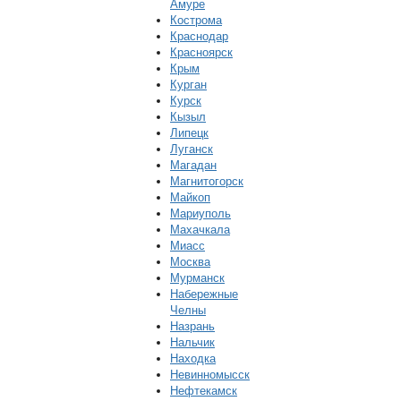
Амуре
Кострома
Краснодар
Красноярск
Крым
Курган
Курск
Кызыл
Липецк
Луганск
Магадан
Магнитогорск
Майкоп
Мариуполь
Махачкала
Миасс
Москва
Мурманск
Набережные
Челны
Назрань
Нальчик
Находка
Невинномысск
Нефтекамск