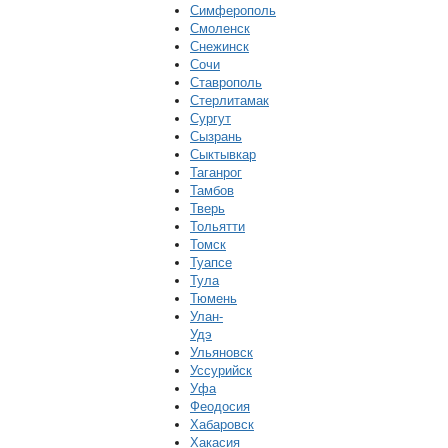
Симферополь
Смоленск
Снежинск
Сочи
Ставрополь
Стерлитамак
Сургут
Сызрань
Сыктывкар
Таганрог
Тамбов
Тверь
Тольятти
Томск
Туапсе
Тула
Тюмень
Улан-
Удэ
Ульяновск
Уссурийск
Уфа
Феодосия
Хабаровск
Хакасия