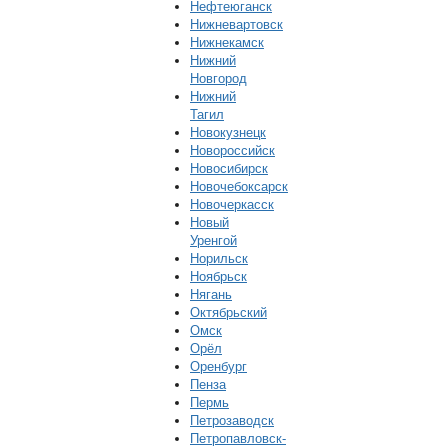
Нефтеюганск
Нижневартовск
Нижнекамск
Нижний
Новгород
Нижний
Тагил
Новокузнецк
Новороссийск
Новосибирск
Новочебоксарск
Новочеркасск
Новый
Уренгой
Норильск
Ноябрьск
Нягань
Октябрьский
Омск
Орёл
Оренбург
Пенза
Пермь
Петрозаводск
Петропавловск-