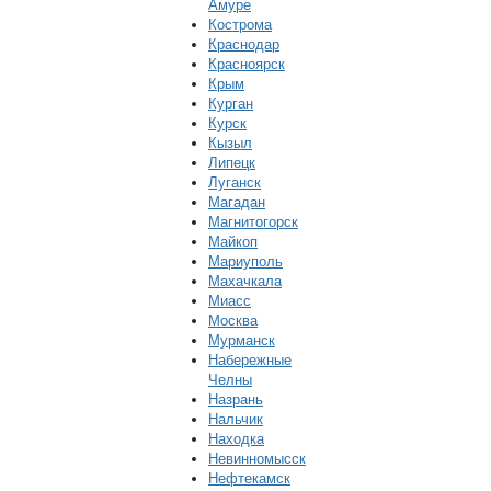
Амуре
Кострома
Краснодар
Красноярск
Крым
Курган
Курск
Кызыл
Липецк
Луганск
Магадан
Магнитогорск
Майкоп
Мариуполь
Махачкала
Миасс
Москва
Мурманск
Набережные
Челны
Назрань
Нальчик
Находка
Невинномысск
Нефтекамск