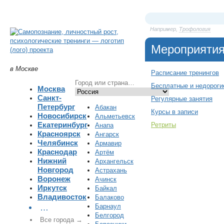
Например,
Трофология
Мероприяти
в Москве
Расписание тренингов
Бесплатные и недороги
Москва
Санкт-
Регулярные занятия
Петербург
Абакан
Курсы в записи
Новосибирск
Альметьевск
Екатеринбург
Ретриты
Анапа
Красноярск
Ангарск
Челябинск
Армавир
Краснодар
Артём
Нижний
Архангельск
Новгород
Астрахань
Воронеж
Ачинск
Иркутск
Байкал
Владивосток
Балаково
Барнаул
…
Белгород
Все города →