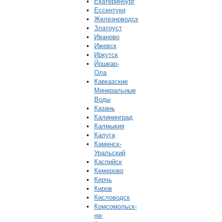
Екатеринбург
Ессентуки
Железноводск
Златоуст
Иваново
Ижевск
Иркутск
Йошкар-
Ола
Кавказские
Минеральные
Воды
Казань
Калининград
Калмыкия
Калуга
Каменск-
Уральский
Каспийск
Кемерово
Керчь
Киров
Кисловодск
Комсомольск-
на-