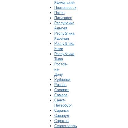
Камчатский
Прокопьевск
Псков
Пятигорск
Республика
Адыгея
Республика
Карелия
Республика
Коми
Республика
Тыва
Ростов-
на-
Дону
Рубцовск
Рязань
Салават
Самара
Санкт-
Петербург
Саранск
Сарапул
Саратов
Севастополь