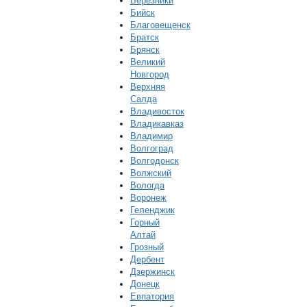
Березники
Бийск
Благовещенск
Братск
Брянск
Великий
Новгород
Верхняя
Салда
Владивосток
Владикавказ
Владимир
Волгоград
Волгодонск
Волжский
Вологда
Воронеж
Геленджик
Горный
Алтай
Грозный
Дербент
Дзержинск
Донецк
Евпатория