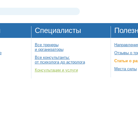
я
Специалисты
Полез
Все тренеры
Направления
и организаторы
е
Отзывы о тр
Все консультанты:
Статьи о ра
от психолога до астролога
Места силы
Консультации и услуги