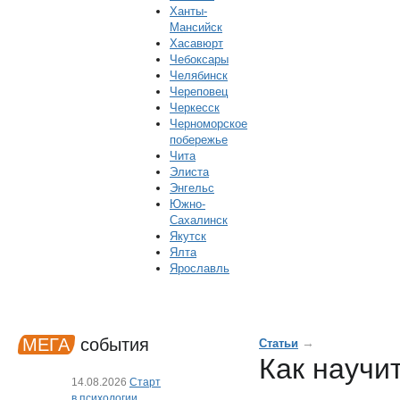
Ханты-
Мансийск
Хасавюрт
Чебоксары
Челябинск
Череповец
Черкесск
Черноморское
побережье
Чита
Элиста
Энгельс
Южно-
Сахалинск
Якутск
Ялта
Ярославль
МЕГА
события
→
Статьи
Как научи
14.08.2026
Старт
в психологии