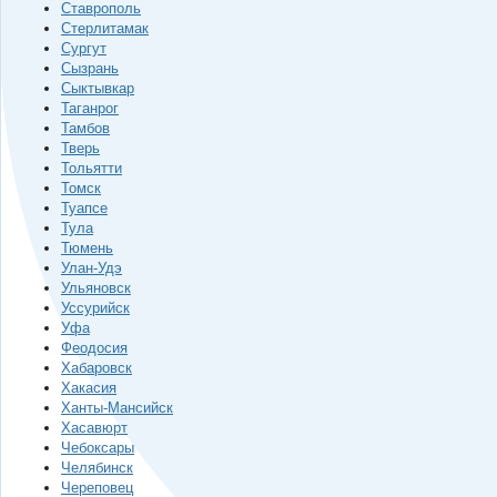
Ставрополь
Стерлитамак
Сургут
Сызрань
Сыктывкар
Таганрог
Тамбов
Тверь
Тольятти
Томск
Туапсе
Тула
Тюмень
Улан-Удэ
Ульяновск
Уссурийск
Уфа
Феодосия
Хабаровск
Хакасия
Ханты-Мансийск
Хасавюрт
Чебоксары
Челябинск
Череповец