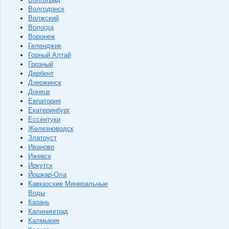
Волгодонск
Волжский
Вологда
Воронеж
Геленджик
Горный Алтай
Грозный
Дербент
Дзержинск
Донецк
Евпатория
Екатеринбург
Ессентуки
Железноводск
Златоуст
Иваново
Ижевск
Иркутск
Йошкар-Ола
Кавказские Минеральные
Воды
Казань
Калининград
Калмыкия