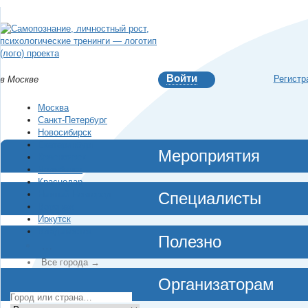
Войти
Регистр
в Москве
Москва
Санкт-Петербург
Новосибирск
Екатеринбург
Мероприятия
Красноярск
Челябинск
Краснодар
Нижний Новгород
Специалисты
Воронеж
Иркутск
Владивосток
Полезно
…
Все города →
Организаторам