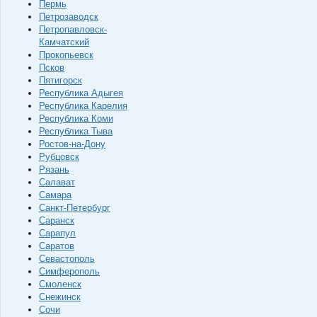
Пермь
Петрозаводск
Петропавловск-
Камчатский
Прокопьевск
Псков
Пятигорск
Республика Адыгея
Республика Карелия
Республика Коми
Республика Тыва
Ростов-на-Дону
Рубцовск
Рязань
Салават
Самара
Санкт-Петербург
Саранск
Сарапул
Саратов
Севастополь
Симферополь
Смоленск
Снежинск
Сочи