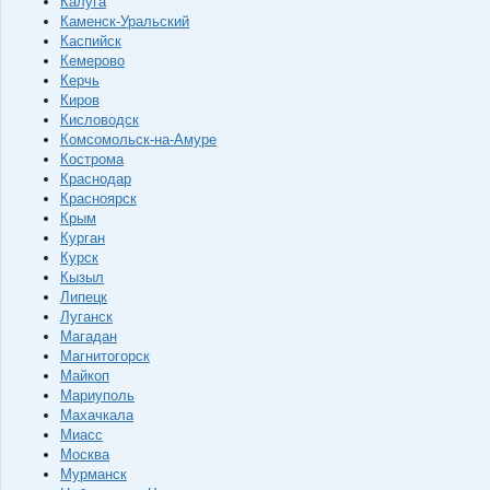
Калуга
Каменск-Уральский
Каспийск
Кемерово
Керчь
Киров
Кисловодск
Комсомольск-на-Амуре
Кострома
Краснодар
Красноярск
Крым
Курган
Курск
Кызыл
Липецк
Луганск
Магадан
Магнитогорск
Майкоп
Мариуполь
Махачкала
Миасс
Москва
Мурманск