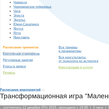
Черкесск
Черноморское побережье
Чита
Элиста
Энгельс
Южно-Сахалинск
Якутск
Ялта
Ярославль
Расписание тренингов
Все тренеры
и организаторы
Например,
Лютеранство
Бесплатные и недорогие
Все консультанты:
Регулярные занятия
от психолога до астролога
Курсы в записи
Консультации и услуги
Ретриты
→
Расписание мероприятий
Трансформационная игра "Малень
…состоялось 12 декабря (Пт) 2025, проходило с 19:00 | 3 часа |