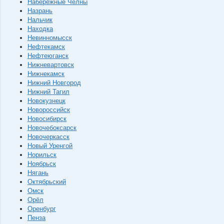
Набережные Челны
Назрань
Нальчик
Находка
Невинномысск
Нефтекамск
Нефтеюганск
Нижневартовск
Нижнекамск
Нижний Новгород
Нижний Тагил
Новокузнецк
Новороссийск
Новосибирск
Новочебоксарск
Новочеркасск
Новый Уренгой
Норильск
Ноябрьск
Нягань
Октябрьский
Омск
Орёл
Оренбург
Пенза