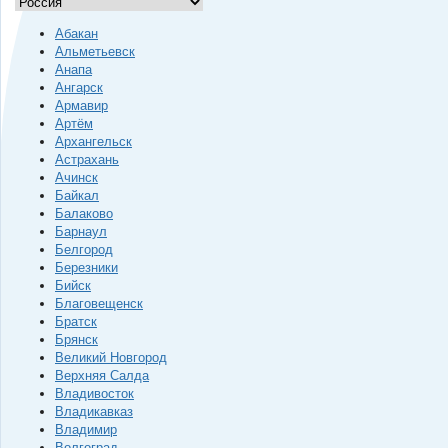
Абакан
Альметьевск
Анапа
Ангарск
Армавир
Артём
Архангельск
Астрахань
Ачинск
Байкал
Балаково
Барнаул
Белгород
Березники
Бийск
Благовещенск
Братск
Брянск
Великий Новгород
Верхняя Салда
Владивосток
Владикавказ
Владимир
Волгоград