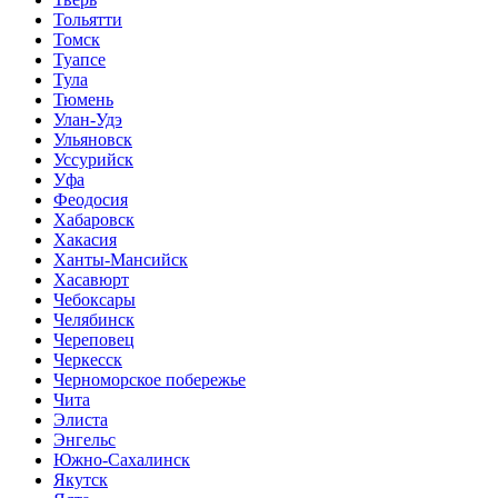
Тольятти
Томск
Туапсе
Тула
Тюмень
Улан-Удэ
Ульяновск
Уссурийск
Уфа
Феодосия
Хабаровск
Хакасия
Ханты-Мансийск
Хасавюрт
Чебоксары
Челябинск
Череповец
Черкесск
Черноморское побережье
Чита
Элиста
Энгельс
Южно-Сахалинск
Якутск