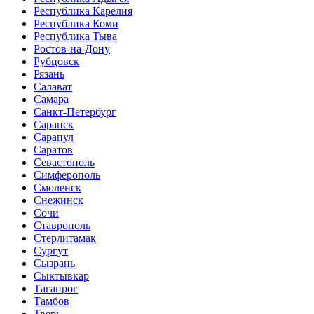
Республика Карелия
Республика Коми
Республика Тыва
Ростов-на-Дону
Рубцовск
Рязань
Салават
Самара
Санкт-Петербург
Саранск
Сарапул
Саратов
Севастополь
Симферополь
Смоленск
Снежинск
Сочи
Ставрополь
Стерлитамак
Сургут
Сызрань
Сыктывкар
Таганрог
Тамбов
Тверь