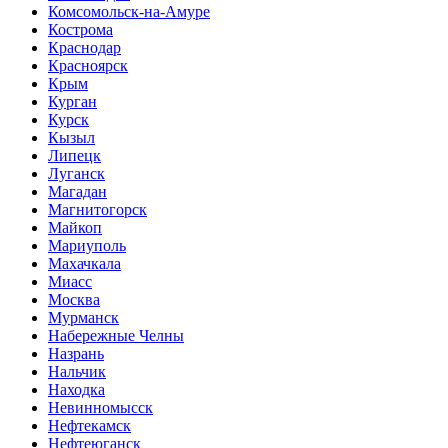
Комсомольск-на-Амуре
Кострома
Краснодар
Красноярск
Крым
Курган
Курск
Кызыл
Липецк
Луганск
Магадан
Магнитогорск
Майкоп
Мариуполь
Махачкала
Миасс
Москва
Мурманск
Набережные Челны
Назрань
Нальчик
Находка
Невинномысск
Нефтекамск
Нефтеюганск