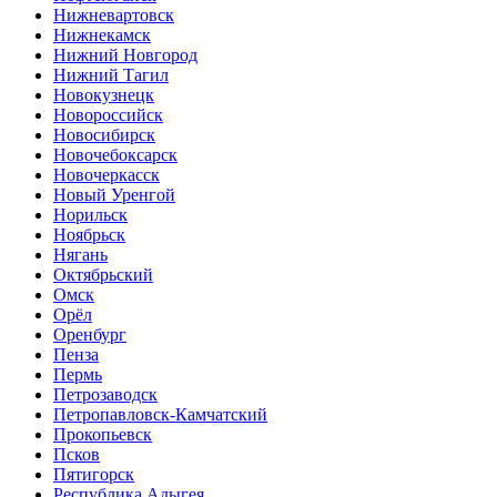
Нижневартовск
Нижнекамск
Нижний Новгород
Нижний Тагил
Новокузнецк
Новороссийск
Новосибирск
Новочебоксарск
Новочеркасск
Новый Уренгой
Норильск
Ноябрьск
Нягань
Октябрьский
Омск
Орёл
Оренбург
Пенза
Пермь
Петрозаводск
Петропавловск-Камчатский
Прокопьевск
Псков
Пятигорск
Республика Адыгея