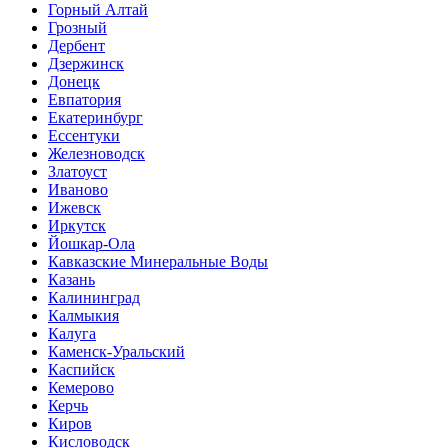
Горный Алтай
Грозный
Дербент
Дзержинск
Донецк
Евпатория
Екатеринбург
Ессентуки
Железноводск
Златоуст
Иваново
Ижевск
Иркутск
Йошкар-Ола
Кавказские Минеральные Воды
Казань
Калининград
Калмыкия
Калуга
Каменск-Уральский
Каспийск
Кемерово
Керчь
Киров
Кисловодск