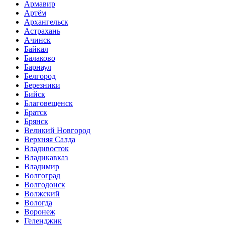
Армавир
Артём
Архангельск
Астрахань
Ачинск
Байкал
Балаково
Барнаул
Белгород
Березники
Бийск
Благовещенск
Братск
Брянск
Великий Новгород
Верхняя Салда
Владивосток
Владикавказ
Владимир
Волгоград
Волгодонск
Волжский
Вологда
Воронеж
Геленджик