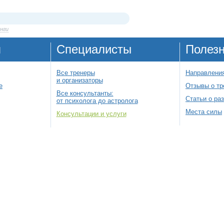
нги
я
Специалисты
Полез
Все тренеры
Направления
и организаторы
е
Отзывы о тр
Все консультанты:
Статьи о ра
от психолога до астролога
Места силы
Консультации и услуги