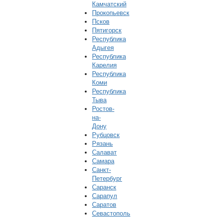
Камчатский
Прокопьевск
Псков
Пятигорск
Республика
Адыгея
Республика
Карелия
Республика
Коми
Республика
Тыва
Ростов-
на-
Дону
Рубцовск
Рязань
Салават
Самара
Санкт-
Петербург
Саранск
Сарапул
Саратов
Севастополь