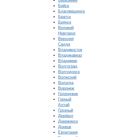
Березники
Бийск
Благовещенск
Братск
Брянск
Великий
Новгород
Верхняя
Салда
Владивосток
Владикавказ
Владимир
Волгоград
Волгодонск
Волжский
Вологда
Воронеж
Геленджик
Горный
Алтай
Грозный
Дербент
Дзержинск
Донецк
Евпатория