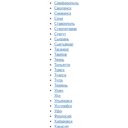
Симферополь
Смоленск
Снежинск
Сочи
Ставрополь
Стерлитамак
Сургут
Сызрань
Сыктывкар
Таганрог
Тамбов
Тверь
Тольятти
Томск
Туапсе
Тула
Тюмень
Улан-
Удэ
Ульяновск
Уссурийск
Уфа
Феодосия
Хабаровск
Хакасия