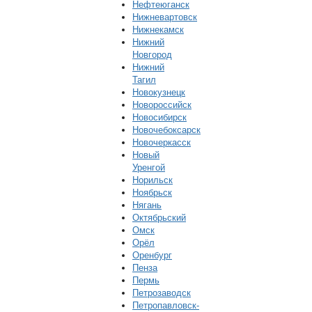
Нефтеюганск
Нижневартовск
Нижнекамск
Нижний
Новгород
Нижний
Тагил
Новокузнецк
Новороссийск
Новосибирск
Новочебоксарск
Новочеркасск
Новый
Уренгой
Норильск
Ноябрьск
Нягань
Октябрьский
Омск
Орёл
Оренбург
Пенза
Пермь
Петрозаводск
Петропавловск-