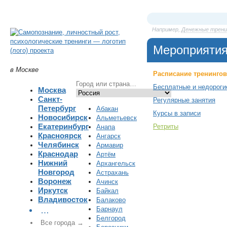
Например,
Денежные трени
Мероприяти
в Москве
Расписание тренингов
Бесплатные и недороги
Москва
Санкт-
Регулярные занятия
Петербург
Абакан
Курсы в записи
Новосибирск
Альметьевск
Екатеринбург
Ретриты
Анапа
Красноярск
Ангарск
Челябинск
Армавир
Краснодар
Артём
Нижний
Архангельск
Новгород
Астрахань
Воронеж
Ачинск
Иркутск
Байкал
Владивосток
Балаково
Барнаул
…
Белгород
Все города →