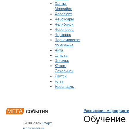
Ханты-
Мансийск
Хасавюрт
Чебоксары
Челябинск
Череповец
Черкесск
Черноморское
побережье
Чита
Элиста
Энгельс
Южно-
Сахалинск
Якутск
Ялта
Ярославль
МЕГА
события
Расписание мероприят
Обучение 
14.08.2026
Старт
в психологии