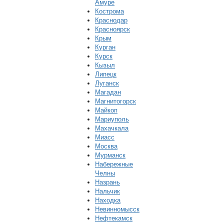
Амуре
Кострома
Краснодар
Красноярск
Крым
Курган
Курск
Кызыл
Липецк
Луганск
Магадан
Магнитогорск
Майкоп
Мариуполь
Махачкала
Миасс
Москва
Мурманск
Набережные
Челны
Назрань
Нальчик
Находка
Невинномысск
Нефтекамск