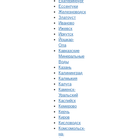
Екатеринбург
Ессентуки
Железноводск
Златоуст
Иваново
Ижевск
Иркутск
Йошкар-
Ола
Кавказские
Минеральные
Воды
Казань
Калининград
Калмыкия
Калуга
Каменск-
Уральский
Каспийск
Кемерово
Керчь
Киров
Кисловодск
Комсомольск-
на-