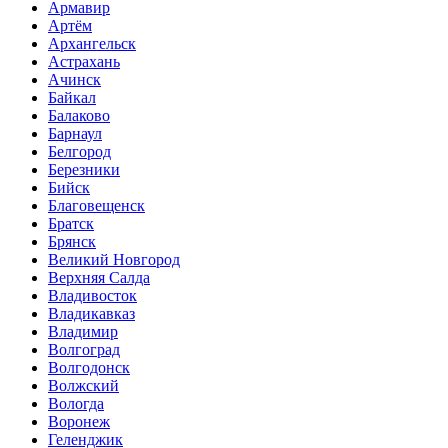
Армавир
Артём
Архангельск
Астрахань
Ачинск
Байкал
Балаково
Барнаул
Белгород
Березники
Бийск
Благовещенск
Братск
Брянск
Великий Новгород
Верхняя Салда
Владивосток
Владикавказ
Владимир
Волгоград
Волгодонск
Волжский
Вологда
Воронеж
Геленджик