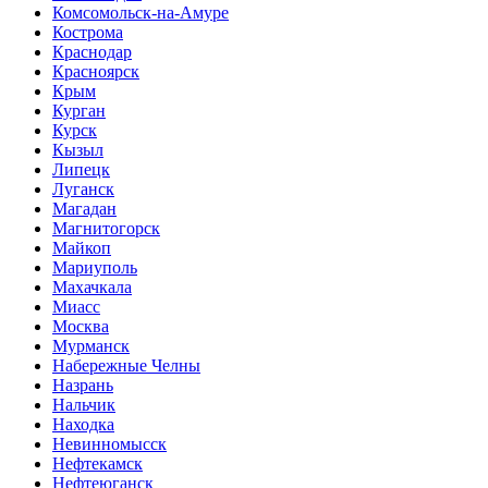
Комсомольск-на-Амуре
Кострома
Краснодар
Красноярск
Крым
Курган
Курск
Кызыл
Липецк
Луганск
Магадан
Магнитогорск
Майкоп
Мариуполь
Махачкала
Миасс
Москва
Мурманск
Набережные Челны
Назрань
Нальчик
Находка
Невинномысск
Нефтекамск
Нефтеюганск