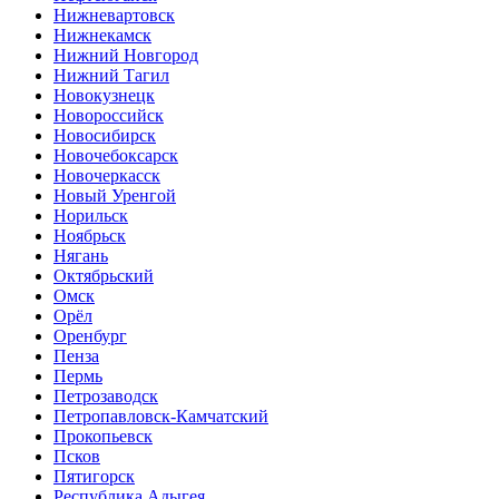
Нижневартовск
Нижнекамск
Нижний Новгород
Нижний Тагил
Новокузнецк
Новороссийск
Новосибирск
Новочебоксарск
Новочеркасск
Новый Уренгой
Норильск
Ноябрьск
Нягань
Октябрьский
Омск
Орёл
Оренбург
Пенза
Пермь
Петрозаводск
Петропавловск-Камчатский
Прокопьевск
Псков
Пятигорск
Республика Адыгея