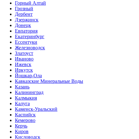
Горный Алтай
Грозный
Дербент
Дзержинск
Донецк
Евпатория
Екатеринбург
Ессентуки
Железноводск
Златоуст
Иваново
Ижевск
Иркутск
Йошкар-Ола
Кавказские Минеральные Воды
Казань
Калининград
Калмыкия
Калуга
Каменск-Уральский
Каспийск
Кемерово
Керчь
Киров
Кисловодск