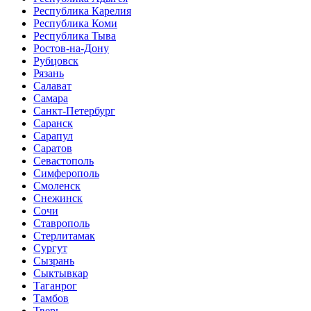
Республика Карелия
Республика Коми
Республика Тыва
Ростов-на-Дону
Рубцовск
Рязань
Салават
Самара
Санкт-Петербург
Саранск
Сарапул
Саратов
Севастополь
Симферополь
Смоленск
Снежинск
Сочи
Ставрополь
Стерлитамак
Сургут
Сызрань
Сыктывкар
Таганрог
Тамбов
Тверь