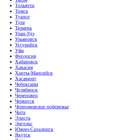
Тольятти
Томск
Туапсе
Тула
Тюмень
Улан-Удэ
Ульяновск
Уссурийск
Уфа
Феодосия
Хабаровск
Хакасия
Ханты-Мансийск
Хасавюрт
Чебоксары
Челябинск
Череповец
Черкесск
Черноморское побережье
Чита
Элиста
Энгельс
Южно-Сахалинск
Якутск