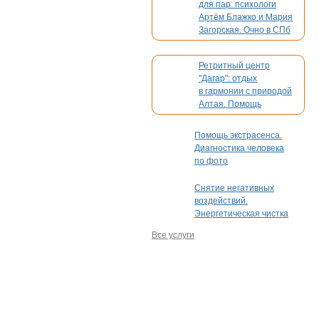
для пар: психологи
Артём Блажко и Мария
Загорская. Очно в СПб
и онлайн
Ретритный центр
"Дагар": отдых
в гармонии с природой
Алтая. Помощь
в организации вашего
мероприятия
Помощь экстрасенса.
Диагностика человека
по фото
Снятие негативных
воздействий.
Энергетическая чистка
Все услуги