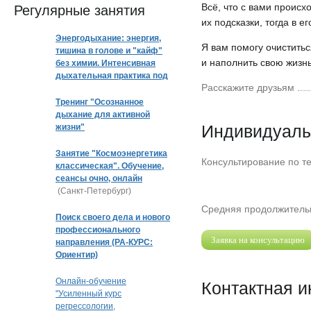
Всё, что с вами происх
Регулярные занятия
их подсказки, тогда в 
Энергодыхание: энергия,
Я вам помогу очиститьс
тишина в голове и "кайф"
и наполнить свою жизн
без химии. Интенсивная
дыхательная практика под
Расскажите друзьям
музыку
Тренинг "Осознанное
дыхание для активной
Индивидуаль
жизни"
Занятие "Космоэнергетика
Консультирование по т
классическая". Обучение,
сеансы очно, онлайн
(Санкт-Петербург)
Средняя продолжительн
Поиск своего дела и нового
профессионального
Заявка на консультацию
направления (РА-КУРС:
Ориентир)
Онлайн-обучение
Контактная 
"Усиленный курс
регрессологии,