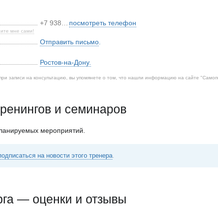
+7 938…
посмотреть телефон
ите мне сами!
Отправить письмо
.
Ростов-на-Дону
.
при записи на консультацию, вы упомянете о том, что нашли информацию на сайте "
Самоп
ренингов и семинаров
планируемых мероприятий.
подписаться на новости этого тренера
.
га — оценки и отзывы