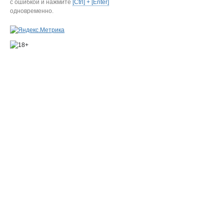
с ошибкой и нажмите
[Ctrl] + [Enter]
одновременно.