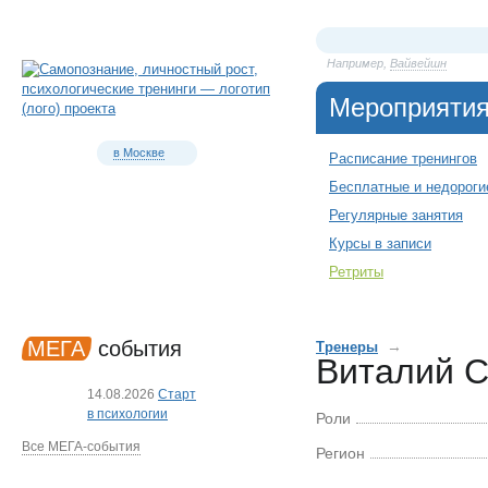
Например,
Вайвейшн
Мероприяти
в Москве
Расписание тренингов
Бесплатные и недороги
Регулярные занятия
Курсы в записи
Ретриты
МЕГА
события
→
Тренеры
Виталий С
14.08.2026
Старт
в психологии
Роли
Все МЕГА-события
Регион