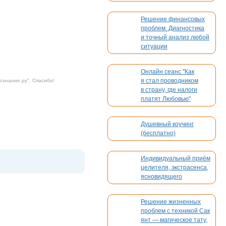
бронирование,
платежи. Без
Решение финансовых
конкуренции
проблем. Диагностика
и точный анализ любой
ситуации
Онлайн сеанс "Как
я стал проводником
ознание.ру
". Спасибо!
в страну, где налоги
платят Любовью"
Душевный коучинг
(бесплатно)
Индивидуальный приём
целителя, экстрасенса,
ясновидящего
Решение жизненных
проблем с техникой Сак
янт — магическое тату,