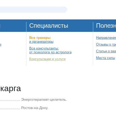
я
Специалисты
Полез
Все тренеры
Направления
и организаторы
е
Отзывы о тр
Все консультанты:
Статьи о ра
от психолога до астролога
Места силы
Консультации и услуги
карга
Энерготерапевт-целитель.
Ростов-на-Дону.