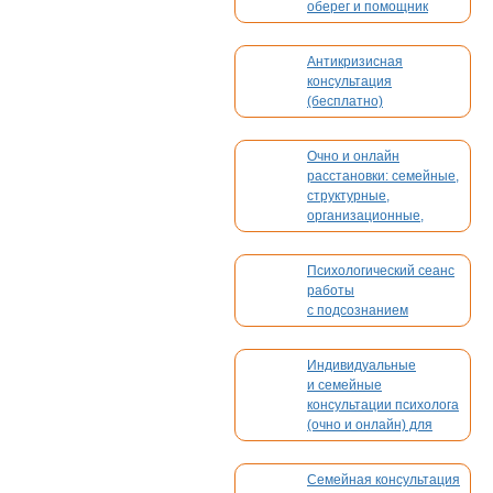
оберег и помощник
Антикризисная
консультация
(бесплатно)
Очно и онлайн
расстановки: семейные,
структурные,
организационные,
духовные, кармические
Психологический сеанс
работы
с подсознанием
Индивидуальные
и семейные
консультации психолога
(очно и онлайн) для
взрослых и детей
Семейная консультация