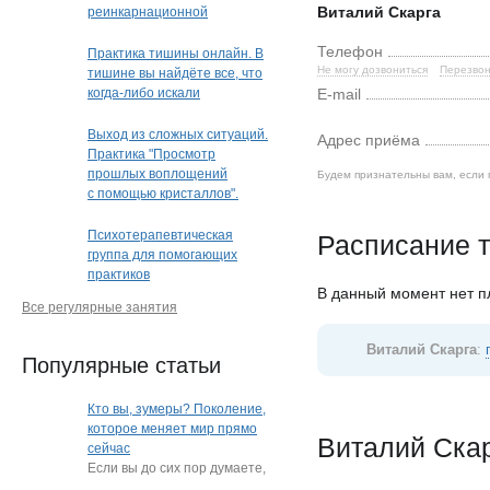
Виталий Скарга
реинкарнационной
и квантовой терапии"
Телефон
Практика тишины онлайн. В
Не могу дозвониться
Перезвон
тишине вы найдёте все, что
когда-либо искали
E-mail
Выход из сложных ситуаций.
Адрес приёма
Практика "Просмотр
прошлых воплощений
Будем признательны вам, если 
с помощью кристаллов".
Кристальная раскладка
(очно или дистанционно)
Психотерапевтическая
Расписание т
(Краснодар)
группа для помогающих
практиков
В данный момент нет 
Все регулярные занятия
Виталий Скарга
:
Популярные статьи
Кто вы, зумеры? Поколение,
которое меняет мир прямо
Виталий Скар
сейчас
Если вы до сих пор думаете,
что зумеры — это просто