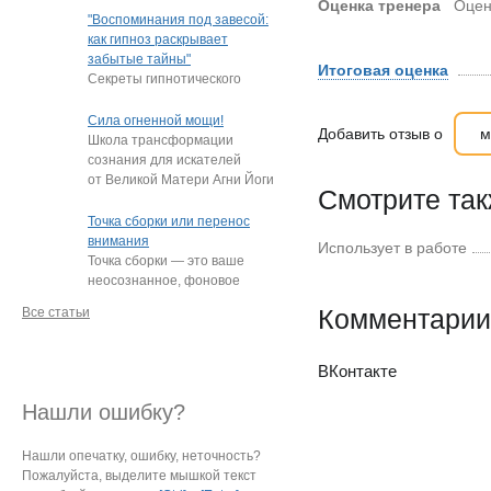
Оценка тренера
Оцен
"подростки, которые
"Воспоминания под завесой:
постоянно
…
как гипноз раскрывает
забытые тайны"
Итоговая оценка
Секреты гипнотического
пробуждения памяти
Нередко под гипнозом люди
Сила огненной мощи!
Добавить отзыв о
м
извлекают из глубин
…
Школа трансформации
сознания для искателей
от Великой Матери Агни Йоги
Смотрите та
Е.И. Рерих!
…
Точка сборки или перенос
внимания
Использует в работе
Точка сборки — это ваше
неосознанное, фоновое
внимание, направленное
Комментарии
Все статьи
на определённый
…
ВКонтакте
Нашли ошибку?
Нашли опечатку, ошибку, неточность?
Пожалуйста, выделите мышкой текст