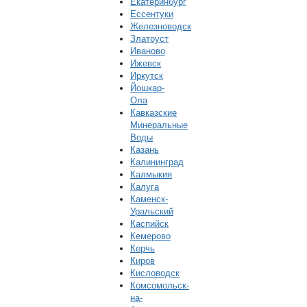
Екатеринбург
Ессентуки
Железноводск
Златоуст
Иваново
Ижевск
Иркутск
Йошкар-
Ола
Кавказские
Минеральные
Воды
Казань
Калининград
Калмыкия
Калуга
Каменск-
Уральский
Каспийск
Кемерово
Керчь
Киров
Кисловодск
Комсомольск-
на-