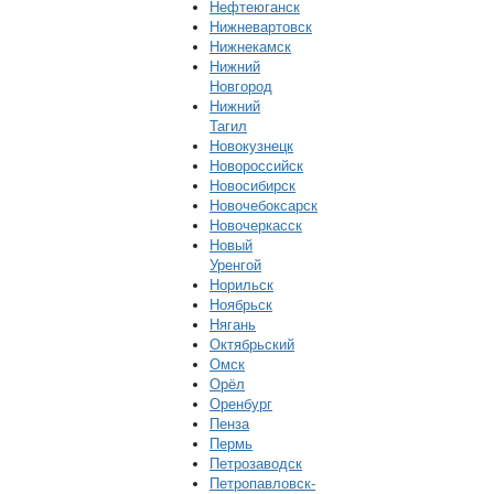
Нефтеюганск
Нижневартовск
Нижнекамск
Нижний
Новгород
Нижний
Тагил
Новокузнецк
Новороссийск
Новосибирск
Новочебоксарск
Новочеркасск
Новый
Уренгой
Норильск
Ноябрьск
Нягань
Октябрьский
Омск
Орёл
Оренбург
Пенза
Пермь
Петрозаводск
Петропавловск-