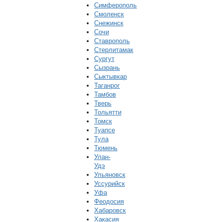
Симферополь
Смоленск
Снежинск
Сочи
Ставрополь
Стерлитамак
Сургут
Сызрань
Сыктывкар
Таганрог
Тамбов
Тверь
Тольятти
Томск
Туапсе
Тула
Тюмень
Улан-
Удэ
Ульяновск
Уссурийск
Уфа
Феодосия
Хабаровск
Хакасия