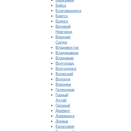
Березники
Бийск
Благовещенск
Братск
Брянск
Великий
Новгород
Верхняя
Салда
Владивосток
Владикавказ
Владимир
Волгоград
Волгодонск
Волжский
Вологда
Воронеж
Геленджик
Горный
Алтай
Грозный
Дербент
Дзержинск
Донецк
Евпатория