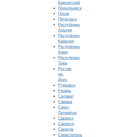
Камчатский
Прокопьевск
Псков
Пятигорск
Республика
Адыгея
Республика
Карелия
Республика
Коми
Республика
Тыва
Ростов-
на-
Дону
Рубцовск
Рязань
Салават
Самара
Санкт-
Петербург
Саранск
Сарапул
Саратов
Севастополь