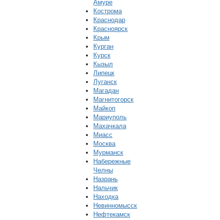
Амуре
Кострома
Краснодар
Красноярск
Крым
Курган
Курск
Кызыл
Липецк
Луганск
Магадан
Магнитогорск
Майкоп
Мариуполь
Махачкала
Миасс
Москва
Мурманск
Набережные
Челны
Назрань
Нальчик
Находка
Невинномысск
Нефтекамск