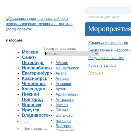
Например,
Дианализ
Мероприяти
в Москве
Расписание тренингов
Бесплатные и недороги
Москва
Санкт-
Регулярные занятия
Петербург
Абакан
Курсы в записи
Новосибирск
Альметьевск
Екатеринбург
Ретриты
Анапа
Красноярск
Ангарск
Челябинск
Армавир
Краснодар
Артём
Нижний
Архангельск
Новгород
Астрахань
Воронеж
Ачинск
Иркутск
Байкал
Владивосток
Балаково
Барнаул
…
Белгород
Все города →