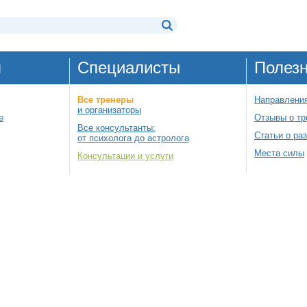
я
Специалисты
Полез
Все тренеры
Направления
и организаторы
е
Отзывы о тр
Все консультанты:
Статьи о ра
от психолога до астролога
Места силы
Консультации и услуги