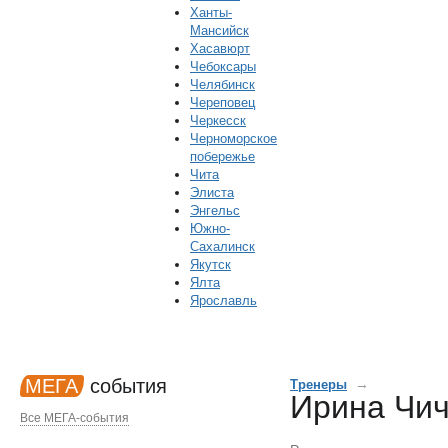
Ханты-
Мансийск
Хасавюрт
Чебоксары
Челябинск
Череповец
Черкесск
Черноморское
побережье
Чита
Элиста
Энгельс
Южно-
Сахалинск
Якутск
Ялта
Ярославль
МЕГА
события
→
Тренеры
Ирина Чи
Все МЕГА-события