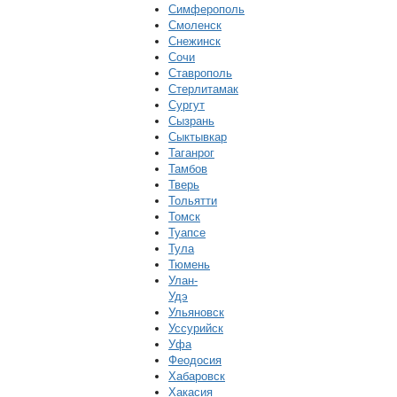
Симферополь
Смоленск
Снежинск
Сочи
Ставрополь
Стерлитамак
Сургут
Сызрань
Сыктывкар
Таганрог
Тамбов
Тверь
Тольятти
Томск
Туапсе
Тула
Тюмень
Улан-
Удэ
Ульяновск
Уссурийск
Уфа
Феодосия
Хабаровск
Хакасия