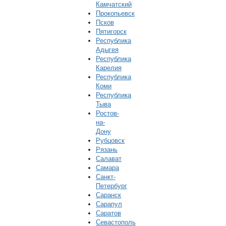
Камчатский
Прокопьевск
Псков
Пятигорск
Республика
Адыгея
Республика
Карелия
Республика
Коми
Республика
Тыва
Ростов-
на-
Дону
Рубцовск
Рязань
Салават
Самара
Санкт-
Петербург
Саранск
Сарапул
Саратов
Севастополь