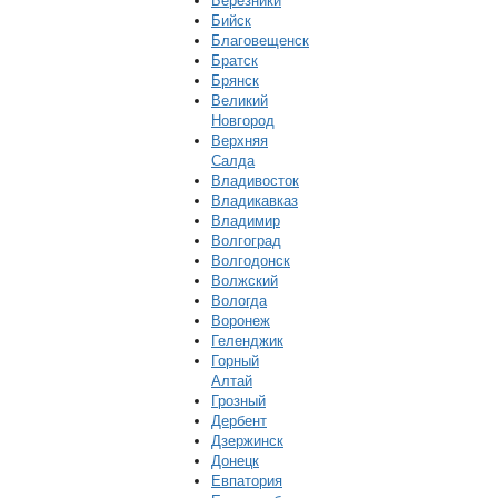
Березники
Бийск
Благовещенск
Братск
Брянск
Великий
Новгород
Верхняя
Салда
Владивосток
Владикавказ
Владимир
Волгоград
Волгодонск
Волжский
Вологда
Воронеж
Геленджик
Горный
Алтай
Грозный
Дербент
Дзержинск
Донецк
Евпатория