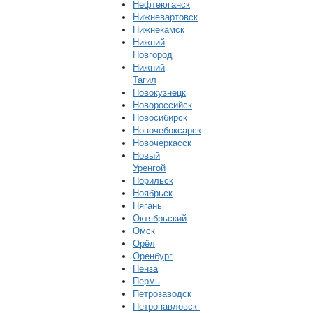
Нефтеюганск
Нижневартовск
Нижнекамск
Нижний
Новгород
Нижний
Тагил
Новокузнецк
Новороссийск
Новосибирск
Новочебоксарск
Новочеркасск
Новый
Уренгой
Норильск
Ноябрьск
Нягань
Октябрьский
Омск
Орёл
Оренбург
Пенза
Пермь
Петрозаводск
Петропавловск-