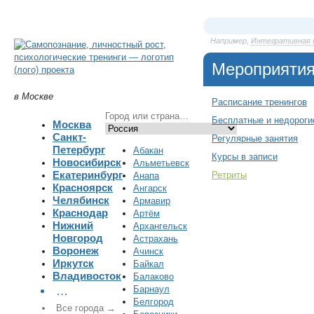
Например,
Интегративная п
Мероприяти
в Москве
Расписание тренингов
Бесплатные и недороги
Москва
Санкт-
Регулярные занятия
Петербург
Абакан
Курсы в записи
Новосибирск
Альметьевск
Екатеринбург
Ретриты
Анапа
Красноярск
Ангарск
Челябинск
Армавир
Краснодар
Артём
Нижний
Архангельск
Новгород
Астрахань
Воронеж
Ачинск
Иркутск
Байкал
Владивосток
Балаково
Барнаул
…
Белгород
Все города →