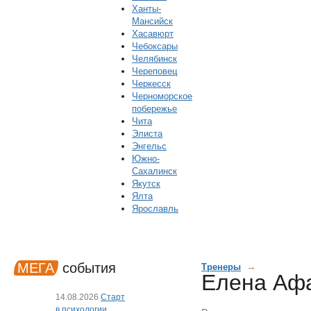
Ханты-
Мансийск
Хасавюрт
Чебоксары
Челябинск
Череповец
Черкесск
Черноморское
побережье
Чита
Элиста
Энгельс
Южно-
Сахалинск
Якутск
Ялта
Ярославль
МЕГА
события
→
Тренеры
Елена Афа
14.08.2026
Старт
в психологии