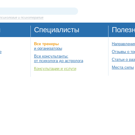
сихология и психотерапия
я
Специалисты
Полез
Все тренеры
Направления
и организаторы
е
Отзывы о тр
Все консультанты:
Статьи о ра
от психолога до астролога
Места силы
Консультации и услуги