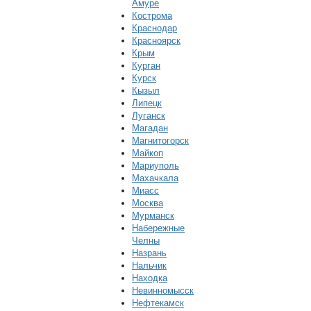
Амуре
Кострома
Краснодар
Красноярск
Крым
Курган
Курск
Кызыл
Липецк
Луганск
Магадан
Магнитогорск
Майкоп
Мариуполь
Махачкала
Миасс
Москва
Мурманск
Набережные
Челны
Назрань
Нальчик
Находка
Невинномысск
Нефтекамск