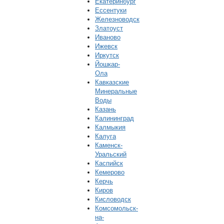
Екатеринбург
Ессентуки
Железноводск
Златоуст
Иваново
Ижевск
Иркутск
Йошкар-
Ола
Кавказские
Минеральные
Воды
Казань
Калининград
Калмыкия
Калуга
Каменск-
Уральский
Каспийск
Кемерово
Керчь
Киров
Кисловодск
Комсомольск-
на-