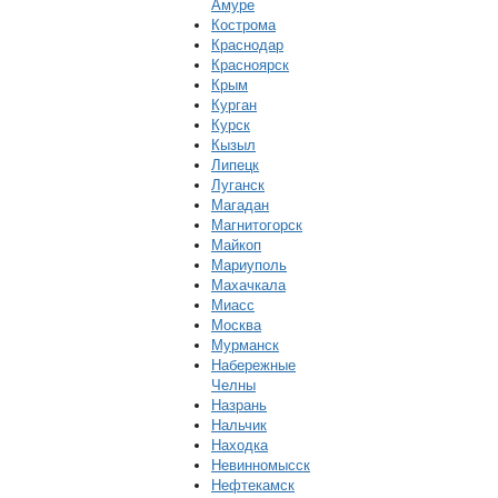
Амуре
Кострома
Краснодар
Красноярск
Крым
Курган
Курск
Кызыл
Липецк
Луганск
Магадан
Магнитогорск
Майкоп
Мариуполь
Махачкала
Миасс
Москва
Мурманск
Набережные
Челны
Назрань
Нальчик
Находка
Невинномысск
Нефтекамск