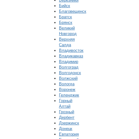
Березники
Бийск
Благовещенск
Братск
Брянск
Великий
Новгород
Верхняя
Салда
Владивосток
Владикавказ
Владимир
Волгоград
Волгодонск
Волжский
Вологда
Воронеж
Геленджик
Горный
Алтай
Грозный
Дербент
Дзержинск
Донецк
Евпатория