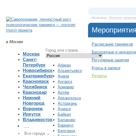
Например,
Женские практи
Мероприяти
в Москве
Расписание тренингов
Бесплатные и недороги
Москва
Санкт-
Регулярные занятия
Петербург
Абакан
Курсы в записи
Новосибирск
Альметьевск
Екатеринбург
Ретриты
Анапа
Красноярск
Ангарск
Челябинск
Армавир
Краснодар
Артём
Нижний
Архангельск
Новгород
Астрахань
Воронеж
Ачинск
Иркутск
Байкал
Владивосток
Балаково
Барнаул
…
Белгород
Все города →