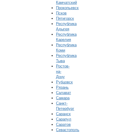
Камчатский
Прокопьевск
Псков
Пятигорск
Республика
Адыгея
Республика
Карелия
Республика
Коми
Республика
Тыва
Ростов-
на-
Дону
Рубцовск
Рязань
Салават
Самара
Санкт-
Петербург
Саранск
Сарапул
Саратов
Севастополь