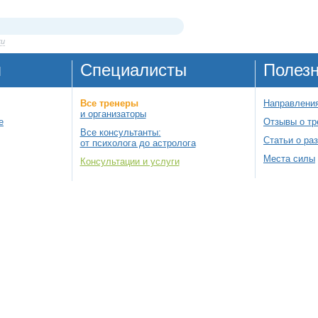
ки
я
Специалисты
Полез
Все тренеры
Направления
и организаторы
е
Отзывы о тр
Все консультанты:
Статьи о ра
от психолога до астролога
Места силы
Консультации и услуги