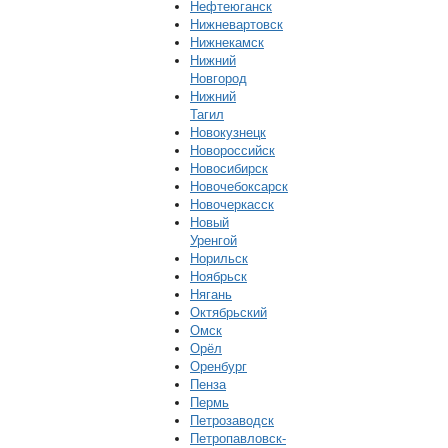
Нефтеюганск
Нижневартовск
Нижнекамск
Нижний
Новгород
Нижний
Тагил
Новокузнецк
Новороссийск
Новосибирск
Новочебоксарск
Новочеркасск
Новый
Уренгой
Норильск
Ноябрьск
Нягань
Октябрьский
Омск
Орёл
Оренбург
Пенза
Пермь
Петрозаводск
Петропавловск-