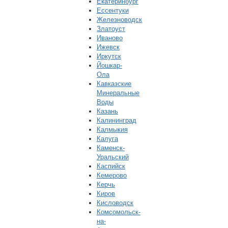
Екатеринбург
Ессентуки
Железноводск
Златоуст
Иваново
Ижевск
Иркутск
Йошкар-
Ола
Кавказские
Минеральные
Воды
Казань
Калининград
Калмыкия
Калуга
Каменск-
Уральский
Каспийск
Кемерово
Керчь
Киров
Кисловодск
Комсомольск-
на-