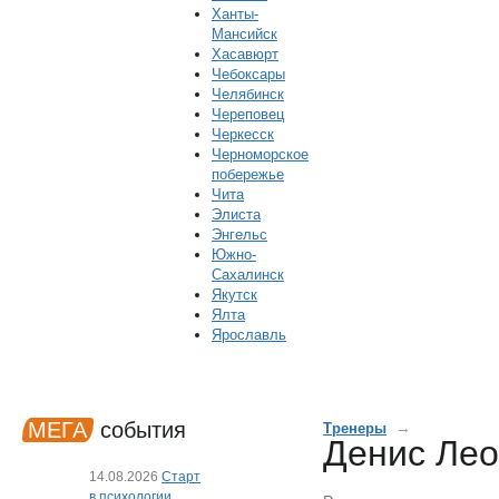
Ханты-
Мансийск
Хасавюрт
Чебоксары
Челябинск
Череповец
Черкесск
Черноморское
побережье
Чита
Элиста
Энгельс
Южно-
Сахалинск
Якутск
Ялта
Ярославль
МЕГА
события
→
Тренеры
Денис Лео
14.08.2026
Старт
в психологии