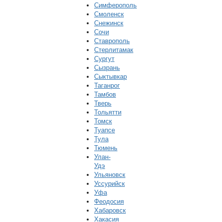
Симферополь
Смоленск
Снежинск
Сочи
Ставрополь
Стерлитамак
Сургут
Сызрань
Сыктывкар
Таганрог
Тамбов
Тверь
Тольятти
Томск
Туапсе
Тула
Тюмень
Улан-
Удэ
Ульяновск
Уссурийск
Уфа
Феодосия
Хабаровск
Хакасия