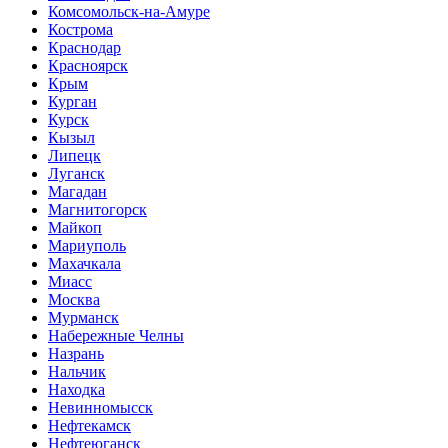
Комсомольск-на-Амуре
Кострома
Краснодар
Красноярск
Крым
Курган
Курск
Кызыл
Липецк
Луганск
Магадан
Магнитогорск
Майкоп
Мариуполь
Махачкала
Миасс
Москва
Мурманск
Набережные Челны
Назрань
Нальчик
Находка
Невинномысск
Нефтекамск
Нефтеюганск