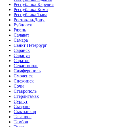
Республика Карелия
Республика Коми
Республика Тыва
Ростов-на-Дону
Рубцовск
Рязань
Салават
Самара
Санкт-Петербург
Саранск
Сарапул
Саратов
Севастополь
Симферополь
Смоленск
Снежинск
Сочи
Ставрополь
Стерлитамак
Сургут
Сызрань
Сыктывкар
Таганрог
Тамбов
Тверь