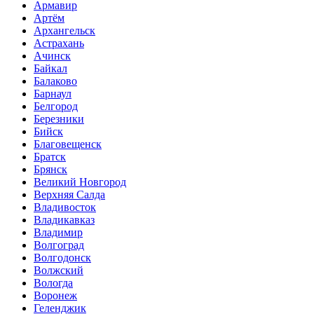
Армавир
Артём
Архангельск
Астрахань
Ачинск
Байкал
Балаково
Барнаул
Белгород
Березники
Бийск
Благовещенск
Братск
Брянск
Великий Новгород
Верхняя Салда
Владивосток
Владикавказ
Владимир
Волгоград
Волгодонск
Волжский
Вологда
Воронеж
Геленджик