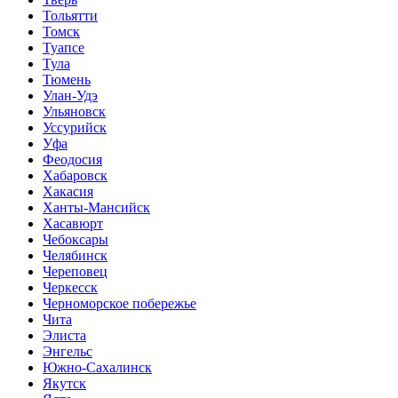
Тольятти
Томск
Туапсе
Тула
Тюмень
Улан-Удэ
Ульяновск
Уссурийск
Уфа
Феодосия
Хабаровск
Хакасия
Ханты-Мансийск
Хасавюрт
Чебоксары
Челябинск
Череповец
Черкесск
Черноморское побережье
Чита
Элиста
Энгельс
Южно-Сахалинск
Якутск