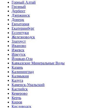
Горный Алтай
Грозный
Дербент
Дзержинск
Донецк
Евпатория
Екатеринбург
Ессентуки
Железноводск
Златоуст
Иваново
Ижевск
Иркутск
Йошкар-Ола
Кавказские Минеральные Воды
Казань
Калининград
Калмыкия
Калуга
Каменск-Уральский
Каспийск
Кемерово
Керчь
Киров
Кисловодск