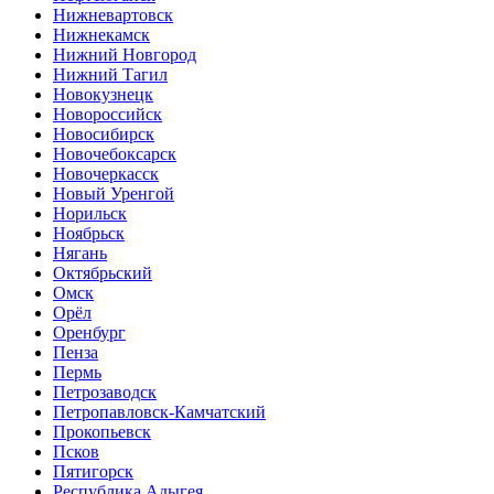
Нижневартовск
Нижнекамск
Нижний Новгород
Нижний Тагил
Новокузнецк
Новороссийск
Новосибирск
Новочебоксарск
Новочеркасск
Новый Уренгой
Норильск
Ноябрьск
Нягань
Октябрьский
Омск
Орёл
Оренбург
Пенза
Пермь
Петрозаводск
Петропавловск-Камчатский
Прокопьевск
Псков
Пятигорск
Республика Адыгея