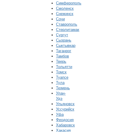
Симферополь
Смоленск
Снежинск
Сочи
Ставрополь
Стерлитамак
Сургут
Сызрань
Сыктывкар
Таганрог
Тамбов
Тверь
Тольятти
Томск
Туапсе
Тула
Тюмень
Улан-
Удэ
Ульяновск
Уссурийск
Уфа
Феодосия
Хабаровск
Хакасия