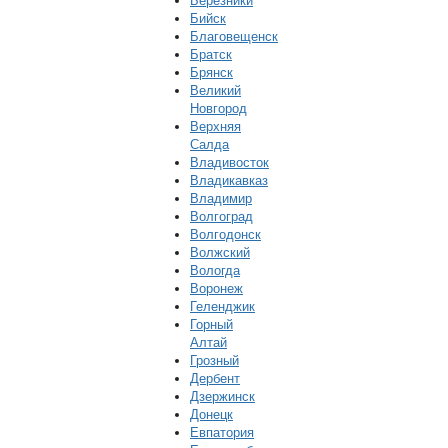
Березники
Бийск
Благовещенск
Братск
Брянск
Великий
Новгород
Верхняя
Салда
Владивосток
Владикавказ
Владимир
Волгоград
Волгодонск
Волжский
Вологда
Воронеж
Геленджик
Горный
Алтай
Грозный
Дербент
Дзержинск
Донецк
Евпатория