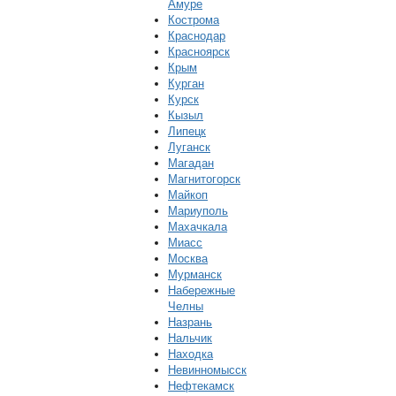
Амуре
Кострома
Краснодар
Красноярск
Крым
Курган
Курск
Кызыл
Липецк
Луганск
Магадан
Магнитогорск
Майкоп
Мариуполь
Махачкала
Миасс
Москва
Мурманск
Набережные
Челны
Назрань
Нальчик
Находка
Невинномысск
Нефтекамск