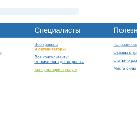
я
Специалисты
Полез
Все тренеры
Направления
и организаторы
е
Отзывы о тр
Все консультанты:
Статьи о ра
от психолога до астролога
Места силы
Консультации и услуги