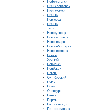
Нефтеюганск
Нижневартовск
Нижнекамск
Нижний
Новгород
Нижний
Тагил
Новокузнецк
Новороссийск
Новосибирск
Новочебоксарск
Новочеркасск
Новый
Уренгой
Норильск
Ноябрьск
Нягань
Октябрьский
Омск
Орёл
Оренбург
Пенза
Пермь
Петрозаводск
Петропавловск-