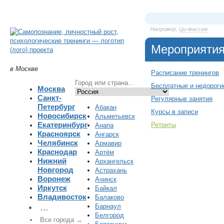
Например,
Ци-массаж
Мероприяти
в Москве
Расписание тренингов
Бесплатные и недороги
Москва
Санкт-
Регулярные занятия
Петербург
Абакан
Курсы в записи
Новосибирск
Альметьевск
Екатеринбург
Ретриты
Анапа
Красноярск
Ангарск
Челябинск
Армавир
Краснодар
Артём
Нижний
Архангельск
Новгород
Астрахань
Воронеж
Ачинск
Иркутск
Байкал
Владивосток
Балаково
Барнаул
…
Белгород
Все города →