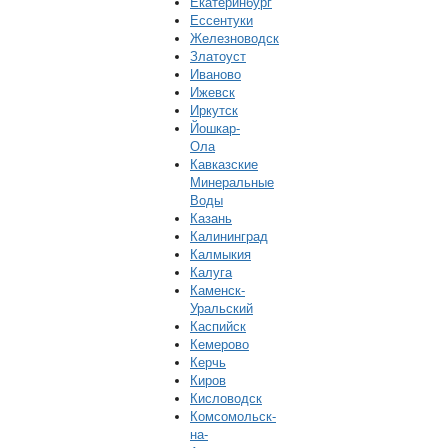
Екатеринбург
Ессентуки
Железноводск
Златоуст
Иваново
Ижевск
Иркутск
Йошкар-
Ола
Кавказские
Минеральные
Воды
Казань
Калининград
Калмыкия
Калуга
Каменск-
Уральский
Каспийск
Кемерово
Керчь
Киров
Кисловодск
Комсомольск-
на-