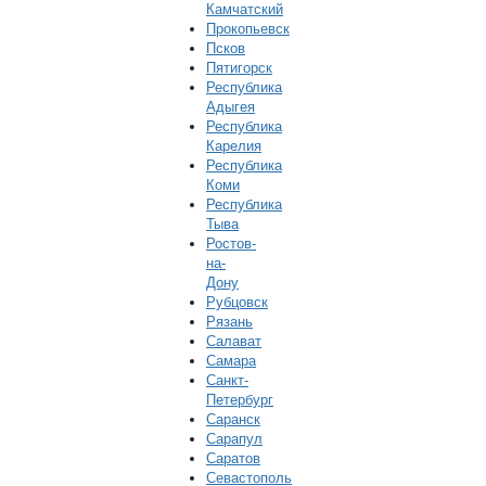
Камчатский
Прокопьевск
Псков
Пятигорск
Республика
Адыгея
Республика
Карелия
Республика
Коми
Республика
Тыва
Ростов-
на-
Дону
Рубцовск
Рязань
Салават
Самара
Санкт-
Петербург
Саранск
Сарапул
Саратов
Севастополь