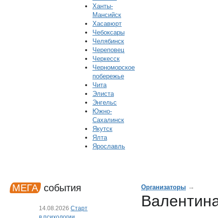
Ханты-
Мансийск
Хасавюрт
Чебоксары
Челябинск
Череповец
Черкесск
Черноморское
побережье
Чита
Элиста
Энгельс
Южно-
Сахалинск
Якутск
Ялта
Ярославль
МЕГА
события
→
Организаторы
Валентин
14.08.2026
Старт
в психологии