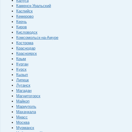
Калуга
Каменск-Уральский
Каспийск
Кемерово
Керчь
Киров
Кисловодск
Комсомольск-на-Амуре
Кострома
Краснодар
Красноярск
Крым
Курган
Курск
Кызыл
Липецк
Луганск
Магадан
Магнитогорск
Майкоп
Мариуполь
Махачкала
Миасс
Москва
Мурманск