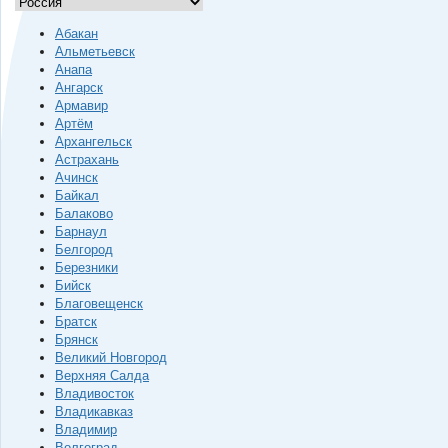
Абакан
Альметьевск
Анапа
Ангарск
Армавир
Артём
Архангельск
Астрахань
Ачинск
Байкал
Балаково
Барнаул
Белгород
Березники
Бийск
Благовещенск
Братск
Брянск
Великий Новгород
Верхняя Салда
Владивосток
Владикавказ
Владимир
Волгоград