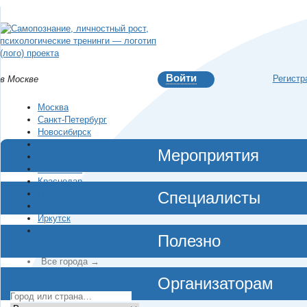
Войти
Регистр
в Москве
Москва
Санкт-Петербург
Новосибирск
Екатеринбург
Мероприятия
Красноярск
Челябинск
Краснодар
Нижний Новгород
Специалисты
Воронеж
Иркутск
Владивосток
Полезно
…
Все города →
Организаторам