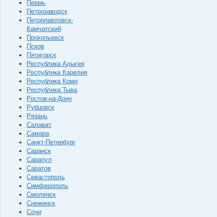
Пермь
Петрозаводск
Петропавловск-
Камчатский
Прокопьевск
Псков
Пятигорск
Республика Адыгея
Республика Карелия
Республика Коми
Республика Тыва
Ростов-на-Дону
Рубцовск
Рязань
Салават
Самара
Санкт-Петербург
Саранск
Сарапул
Саратов
Севастополь
Симферополь
Смоленск
Снежинск
Сочи