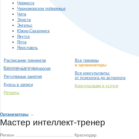
Черкесск
Черноморское побережье
Чита
Элиста
Энгельс
Южно-Сахалинск
Якутск
Ялта
Ярославль
Расписание тренингов
Все тренеры
и организаторы
Например,
Сантерия
Бесплатные и недорогие
Все консультанты:
Регулярные занятия
от психолога до астролога
Курсы в записи
Консультации и услуги
Ретриты
→
Организаторы
Мастер интеллект-тренер
Регион
Краснодар.