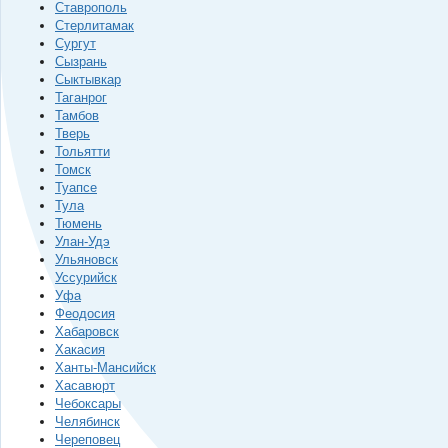
Ставрополь
Стерлитамак
Сургут
Сызрань
Сыктывкар
Таганрог
Тамбов
Тверь
Тольятти
Томск
Туапсе
Тула
Тюмень
Улан-Удэ
Ульяновск
Уссурийск
Уфа
Феодосия
Хабаровск
Хакасия
Ханты-Мансийск
Хасавюрт
Чебоксары
Челябинск
Череповец