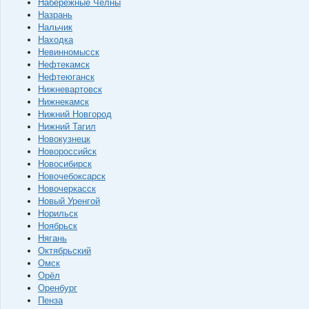
Набережные Челны
Назрань
Нальчик
Находка
Невинномысск
Нефтекамск
Нефтеюганск
Нижневартовск
Нижнекамск
Нижний Новгород
Нижний Тагил
Новокузнецк
Новороссийск
Новосибирск
Новочебоксарск
Новочеркасск
Новый Уренгой
Норильск
Ноябрьск
Нягань
Октябрьский
Омск
Орёл
Оренбург
Пенза