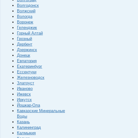
Волгодонск
Волжский
Вологда
Воронеж
Геленджик
Горный Алтай
Грозный
Дербент
Дзержинск
Донецк
Евпатория
Екатеринбург
Ессентуки
Железноводск
Златоуст
Иваново
Ижевск
Иркутск
Йошкар-Ола
Кавказские Минеральные
Воды
Казань
Калининград
Калмыкия