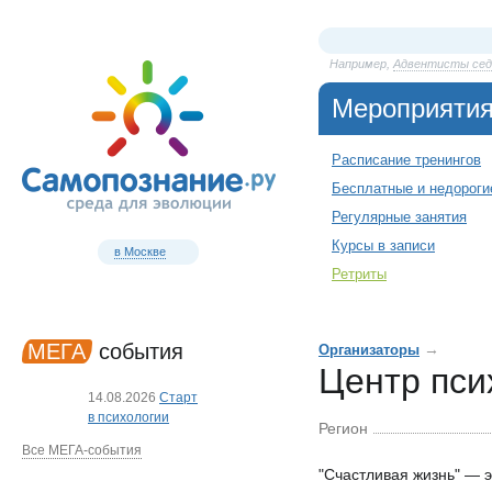
Например,
Адвентисты сед
Мероприяти
Расписание тренингов
Бесплатные и недороги
Регулярные занятия
Курсы в записи
в Москве
Ретриты
МЕГА
события
→
Организаторы
Центр пси
14.08.2026
Старт
в психологии
Регион
Все МЕГА-события
"Счастливая жизнь" — 