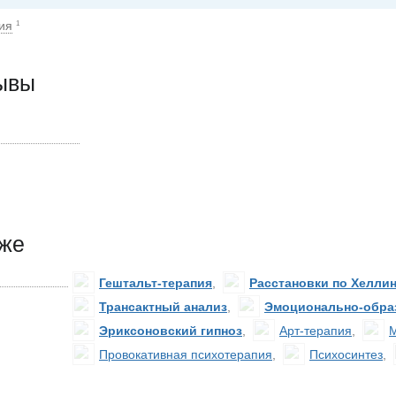
ия
1
зывы
кже
Гештальт-терапия
,
Расстановки по Хелли
Трансактный анализ
,
Эмоционально-образ
Эриксоновский гипноз
,
Арт-терапия
,
М
Провокативная психотерапия
,
Психосинтез
,