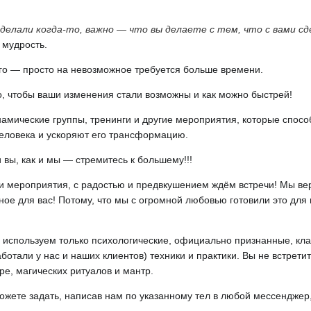
сделали когда-то, важно — что вы делаете с тем, что с вами сд
 мудрость.
го — просто на невозможное требуется больше времени.
о, чтобы ваши изменения стали возможны и как можно быстрей!
намические группы, тренинги и другие мероприятия, которые спос
человека и ускоряют его трансформацию.
 вы, как и мы — стремитесь к большему!!!
 мероприятия, с радостью и предвкушением ждём встречи! Мы вери
ое для вас! Потому, что мы с огромной любовью готовили это для 
 используем только психологические, официально признанные, кл
ботали у нас и наших клиентов) техники и практики. Вы не встретит
ре, магических ритуалов и мантр.
ожете задать, написав нам по указанному тел в любой мессенджер,