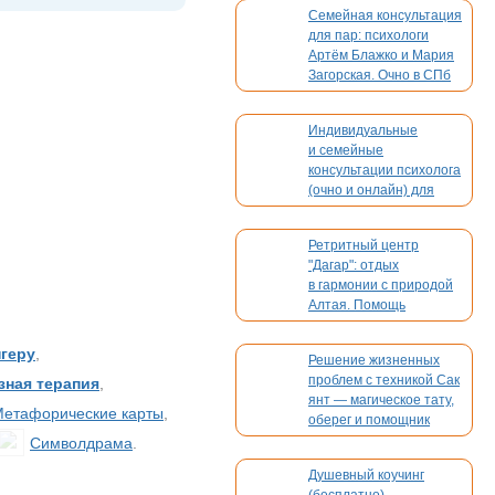
Семейная консультация
для пар: психологи
Артём Блажко и Мария
Загорская. Очно в СПб
и онлайн
Индивидуальные
и семейные
консультации психолога
(очно и онлайн) для
взрослых и детей
Ретритный центр
"Дагар": отдых
в гармонии с природой
Алтая. Помощь
в организации вашего
мероприятия
нгеру
,
Решение жизненных
проблем с техникой Сак
ная терапия
,
янт — магическое тату,
етафорические карты
,
оберег и помощник
Символдрама
.
Душевный коучинг