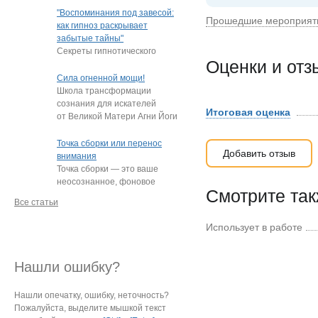
"подростки, которые
"Воспоминания под завесой:
Прошедшие мероприят
постоянно
…
как гипноз раскрывает
забытые тайны"
Секреты гипнотического
Оценки и от
пробуждения памяти
Нередко под гипнозом люди
Сила огненной мощи!
извлекают из глубин
…
Школа трансформации
сознания для искателей
Итоговая оценка
от Великой Матери Агни Йоги
Е.И. Рерих!
…
Точка сборки или перенос
Добавить отзыв
внимания
Точка сборки — это ваше
неосознанное, фоновое
Смотрите та
внимание, направленное
Все статьи
на определённый
…
Использует в работе
Нашли ошибку?
Нашли опечатку, ошибку, неточность?
Пожалуйста, выделите мышкой текст