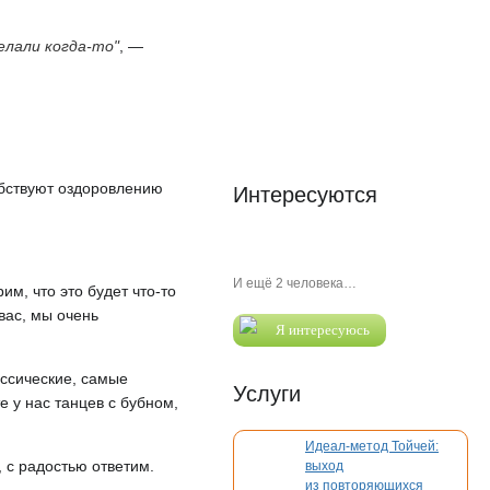
елали когда-то"
, —
обствуют оздоровлению
Интересуются
И ещё 2 человека…
м, что это будет что-то
вас, мы очень
Я интересуюсь
ассические, самые
Услуги
е у нас танцев с бубном,
Идеал-метод Тойчей:
 с радостью ответим.
выход
из повторяющихся