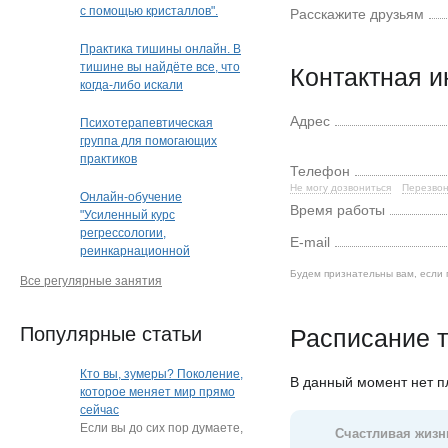
с помощью кристаллов".
Расскажите друзьям
Кристальная раскладка
(очно или дистанционно)
Практика тишины онлайн. В
(Краснодар)
тишине вы найдёте все, что
Контактная 
когда-либо искали
Адрес
Психотерапевтическая
группа для помогающих
практиков
Телефон
Не могу дозвониться
Перезвон
Онлайн-обучение
Время работы
"Усиленный курс
регрессологии,
E-mail
реинкарнационной
и квантовой терапии"
Будем признательны вам, если 
Все регулярные занятия
Популярные статьи
Расписание т
Кто вы, зумеры? Поколение,
В данный момент нет 
которое меняет мир прямо
сейчас
Если вы до сих пор думаете,
Счастливая жизн
что зумеры — это просто