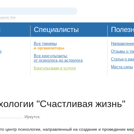
ьмого дня
я
Специалисты
Полез
Все тренеры
Направления
и организаторы
е
Отзывы о тр
Все консультанты:
Статьи о ра
от психолога до астролога
Места силы
Консультации и услуги
хологии "Счастливая жизнь"
Иркутск.
это центр психологии, направленный на создание и проведение м