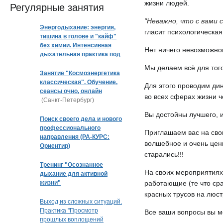
жизни людей.
Регулярные занятия
"Неважно, что с вами 
Энергодыхание: энергия,
гласит психологическая
тишина в голове и "кайф"
без химии. Интенсивная
Нет ничего невозможно
дыхательная практика под
музыку
Мы делаем всё для тог
Занятие "Космоэнергетика
классическая". Обучение,
Для этого проводим ди
сеансы очно, онлайн
во всех сферах жизни 
(Санкт-Петербург)
Вы достойны лучшего, и
Поиск своего дела и нового
профессионального
Приглашаем вас на свои
направления (РА-КУРС:
волшебное и очень ценн
Ориентир)
старались!!!
Тренинг "Осознанное
На своих мероприятиях
дыхание для активной
жизни"
работающие (те что сра
красных трусов на люст
Выход из сложных ситуаций.
Практика "Просмотр
Все ваши вопросы вы м
прошлых воплощений