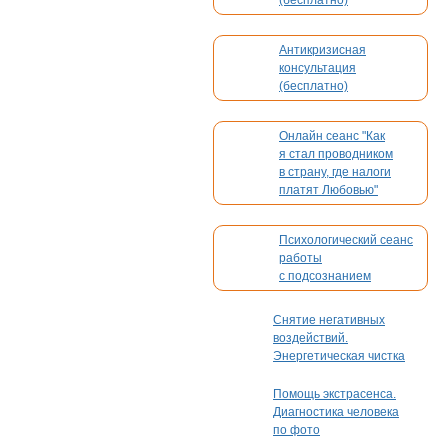
(бесплатно)
Антикризисная
консультация
(бесплатно)
Онлайн сеанс "Как
я стал проводником
в страну, где налоги
платят Любовью"
Психологический сеанс
работы
с подсознанием
Снятие негативных
воздействий.
Энергетическая чистка
Помощь экстрасенса.
Диагностика человека
по фото