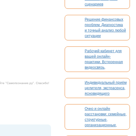
сценариев
Решение финансовых
проблем. Диагностика
и точный анализ любой
ситуации
Рабочий кабинет для
вашей онлайн-
практики. Встроенная
видеосвязь,
бронирование,
платежи. Без
Индивидуальный приём
йте "
Самопознание.ру
". Спасибо!
конкуренции
целителя, экстрасенса,
ясновидящего
Очно и онлайн
расстановки: семейные,
структурные,
организационные,
духовные, кармические