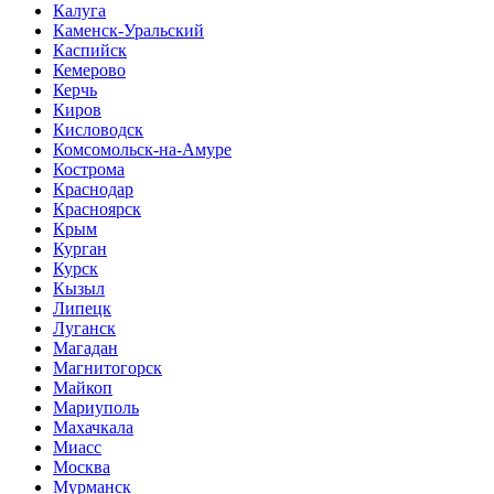
Калуга
Каменск-Уральский
Каспийск
Кемерово
Керчь
Киров
Кисловодск
Комсомольск-на-Амуре
Кострома
Краснодар
Красноярск
Крым
Курган
Курск
Кызыл
Липецк
Луганск
Магадан
Магнитогорск
Майкоп
Мариуполь
Махачкала
Миасс
Москва
Мурманск