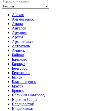
Абакан
Альметьевск
Анапа
Ангарск
Армавир
Артём
Архангельск
Астрахань
Ачинск
Байкал
Балаково
Барнаул
Белгород
Березники
Бийск
Благовещенск
Братск
Брянск
Великий Новгород
Верхняя Салда
Владивосток
Владикавказ