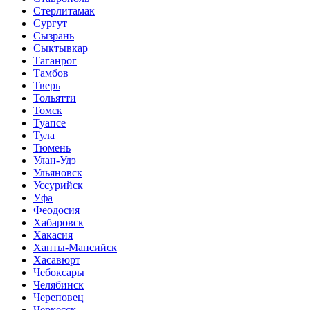
Стерлитамак
Сургут
Сызрань
Сыктывкар
Таганрог
Тамбов
Тверь
Тольятти
Томск
Туапсе
Тула
Тюмень
Улан-Удэ
Ульяновск
Уссурийск
Уфа
Феодосия
Хабаровск
Хакасия
Ханты-Мансийск
Хасавюрт
Чебоксары
Челябинск
Череповец
Черкесск