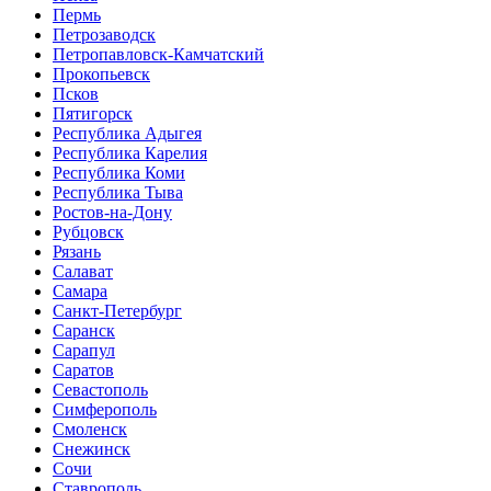
Пермь
Петрозаводск
Петропавловск-Камчатский
Прокопьевск
Псков
Пятигорск
Республика Адыгея
Республика Карелия
Республика Коми
Республика Тыва
Ростов-на-Дону
Рубцовск
Рязань
Салават
Самара
Санкт-Петербург
Саранск
Сарапул
Саратов
Севастополь
Симферополь
Смоленск
Снежинск
Сочи
Ставрополь