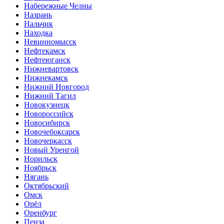
Набережные Челны
Назрань
Нальчик
Находка
Невинномысск
Нефтекамск
Нефтеюганск
Нижневартовск
Нижнекамск
Нижний Новгород
Нижний Тагил
Новокузнецк
Новороссийск
Новосибирск
Новочебоксарск
Новочеркасск
Новый Уренгой
Норильск
Ноябрьск
Нягань
Октябрьский
Омск
Орёл
Оренбург
Пенза