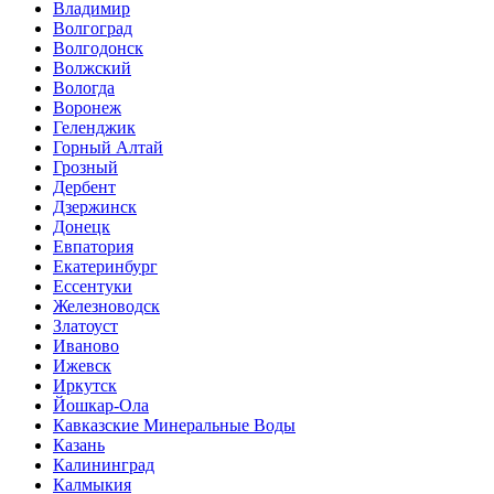
Владимир
Волгоград
Волгодонск
Волжский
Вологда
Воронеж
Геленджик
Горный Алтай
Грозный
Дербент
Дзержинск
Донецк
Евпатория
Екатеринбург
Ессентуки
Железноводск
Златоуст
Иваново
Ижевск
Иркутск
Йошкар-Ола
Кавказские Минеральные Воды
Казань
Калининград
Калмыкия