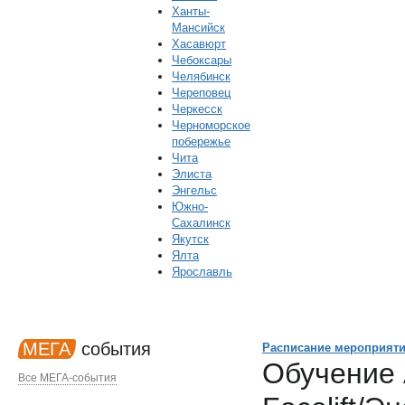
Ханты-
Мансийск
Хасавюрт
Чебоксары
Челябинск
Череповец
Черкесск
Черноморское
побережье
Чита
Элиста
Энгельс
Южно-
Сахалинск
Якутск
Ялта
Ярославль
МЕГА
события
Расписание мероприят
Обучение 
Все МЕГА-события