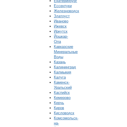
Екатеринбург
Ессентуки
Железноводск
Златоуст
Иваново
Ижевск
Иркутск
Йошкар-
Ола
Кавказские
Минеральные
Воды
Казань
Калининград
Калмыкия
Калуга
Каменск-
Уральский
Каспийск
Кемерово
Керчь
Киров
Кисловодск
Комсомольск-
на-