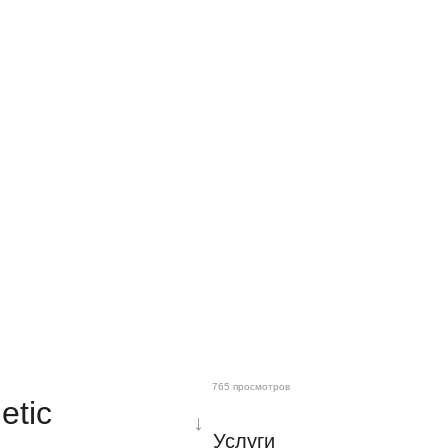
765 просмотров
etic
↓
Услуги