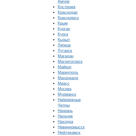
Амуре
Кострома
Краснодар
Красноярск
Крым
Курган
Курск
Кызыл
Липецк
Луганск
Магадан
Магнитогорск
Майкоп
Мариуполь
Махачкала
Миасс
Москва
Мурманск
Набережные
Челны
Назрань
Нальчик
Находка
Невинномысск
Нефтекамск