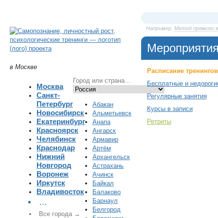
Например,
Метод прямого 
Мероприяти
в Москве
Расписание тренингов
Бесплатные и недороги
Москва
Санкт-
Регулярные занятия
Петербург
Абакан
Курсы в записи
Новосибирск
Альметьевск
Екатеринбург
Ретриты
Анапа
Красноярск
Ангарск
Челябинск
Армавир
Краснодар
Артём
Нижний
Архангельск
Новгород
Астрахань
Воронеж
Ачинск
Иркутск
Байкал
Владивосток
Балаково
Барнаул
…
Белгород
Все города →