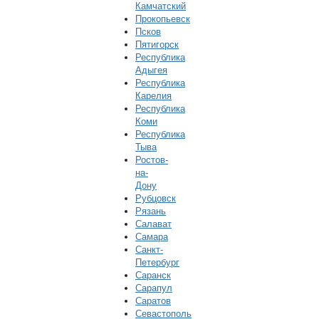
Камчатский
Прокопьевск
Псков
Пятигорск
Республика
Адыгея
Республика
Карелия
Республика
Коми
Республика
Тыва
Ростов-
на-
Дону
Рубцовск
Рязань
Салават
Самара
Санкт-
Петербург
Саранск
Сарапул
Саратов
Севастополь