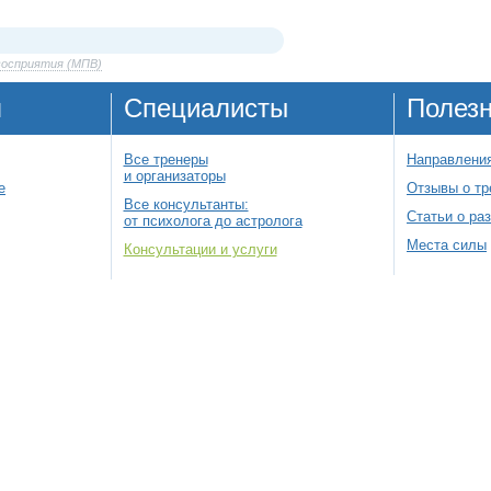
восприятия (МПВ)
я
Специалисты
Полез
Все тренеры
Направления
и организаторы
е
Отзывы о тр
Все консультанты:
Статьи о ра
от психолога до астролога
Места силы
Консультации и услуги