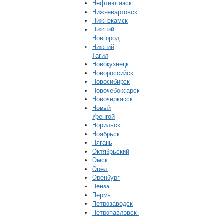
Нефтеюганск
Нижневартовск
Нижнекамск
Нижний
Новгород
Нижний
Тагил
Новокузнецк
Новороссийск
Новосибирск
Новочебоксарск
Новочеркасск
Новый
Уренгой
Норильск
Ноябрьск
Нягань
Октябрьский
Омск
Орёл
Оренбург
Пенза
Пермь
Петрозаводск
Петропавловск-