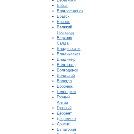
Березники
Бийск
Благовещенск
Братск
Брянск
Великий
Новгород
Верхняя
Салда
Владивосток
Владикавказ
Владимир
Волгоград
Волгодонск
Волжский
Вологда
Воронеж
Геленджик
Горный
Алтай
Грозный
Дербент
Дзержинск
Донецк
Евпатория