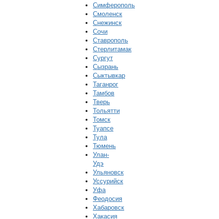
Симферополь
Смоленск
Снежинск
Сочи
Ставрополь
Стерлитамак
Сургут
Сызрань
Сыктывкар
Таганрог
Тамбов
Тверь
Тольятти
Томск
Туапсе
Тула
Тюмень
Улан-
Удэ
Ульяновск
Уссурийск
Уфа
Феодосия
Хабаровск
Хакасия