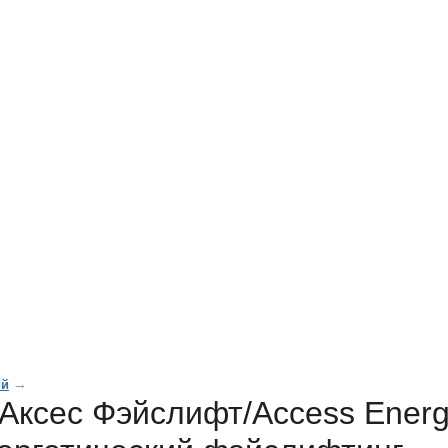
→
ий
Аксес Фэйслифт/Access Energ