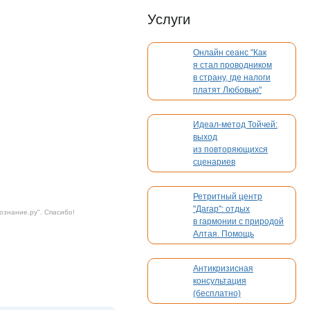
Услуги
Онлайн сеанс "Как
я стал проводником
в страну, где налоги
платят Любовью"
Идеал-метод Тойчей:
выход
из повторяющихся
сценариев
Ретритный центр
"Дагар": отдых
ознание.ру
". Спасибо!
в гармонии с природой
Алтая. Помощь
в организации вашего
мероприятия
Антикризисная
консультация
(бесплатно)