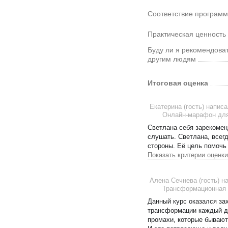
Соответствие програм
Практическая ценность
Буду ли я рекомендова
другим людям
Итоговая оценка
Екатерина (гость)
написа
Онлайн-марафон для
Светлана себя зарекомен
слушать. Светлана, всег
стороны. Её цель помочь
Показать критерии оценки
Алена Сечнева (гость)
н
Трансформационная 
Данный курс оказался з
трансформации каждый де
промахи, которые бывают