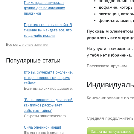
норадреналин, ко
Психотерапевтическая
дофамин, который
группа для помогающих
практиков
окситоцин, котор
фенилэтиламин, 
Практика тишины онлайн. В
тишине вы найдёте все, что
Пусковым элементом 
когда-либо искали
управлять этим проц
Все регулярные занятия
Не упусти возможность 
у тебя нет избранника.
Популярные статьи
Расскажите друзьям
Кто вы, зумеры? Поколение,
которое меняет мир прямо
Индивидуаль
сейчас
Если вы до сих пор думаете,
что зумеры — это просто
Консультирование по т
"подростки, которые
"Воспоминания под завесой:
постоянно
…
как гипноз раскрывает
забытые тайны"
Секреты гипнотического
Средняя продолжительн
пробуждения памяти
Нередко под гипнозом люди
Сила огненной мощи!
Заявка на консультацию
извлекают из глубин
…
Школа трансформации