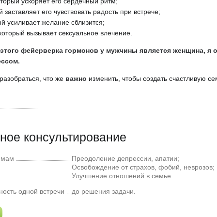
торый ускоряет его сердечный ритм;
 заставляет его чувствовать радость при встрече;
ый усиливает желание сблизится;
который вызывает сексуальное влечение.
этого фейерверка гормонов у мужчины является женщина, я 
ессом.
разобраться, что же
важно
изменить, чтобы создать счастливую се
ное консультирование
емам
Преодоление депрессии, апатии;
Освобождение от страхов, фобий, неврозов;
Улучшение отношений в семье.
ость одной встречи
до решения задачи.