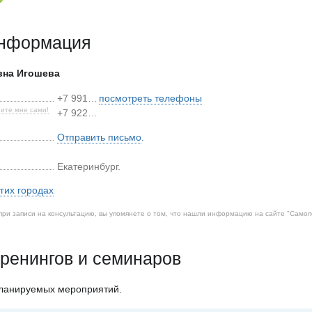
информация
вна Игошева
+7 991…
посмотреть телефоны
ите мне сами!
+7 922…
Отправить письмо
.
Екатеринбург
.
угих городах
при записи на консультацию, вы упомянете о том, что нашли информацию на сайте "
Самоп
ренингов и семинаров
планируемых мероприятий.