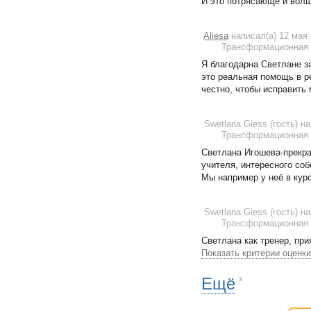
И это потрясающе и волш
Aliesa
написал(а) 12 мая
Трансформационная 
Я благодарна Светлане за
это реальная помощь в р
честно, чтобы исправить
Swetlana Giess (гость)
на
Трансформационная 
Светлана Игошева-прекра
учителя, интересного со
Мы например у неё в кур
Swetlana Giess (гость)
на
Трансформационная 
Светлана как тренер, пр
Показать критерии оценки
Ещё
3