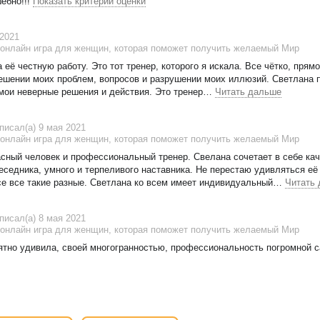
ебно!!!
Показать критерии оценки
 2021
онлайн игра для женщин, которая поможет получить желаемый Мир
 её честную работу. Это тот тренер, которого я искала. Все чётко, прямо
ешении моих проблем, вопросов и разрушении моих иллюзий. Светлана п
 мои неверные решения и действия. Это тренер
…
Читать дальше
писал(а) 9 мая 2021
онлайн игра для женщин, которая поможет получить желаемый Мир
сный человек и профессиональный тренер. Свелана сочетает в себе кач
беседника, умного и терпеливого наставника. Не перестаю удивляться её
се все такие разные. Светлана ко всем имеет индивидуальный
…
Читать
писал(а) 8 мая 2021
онлайн игра для женщин, которая поможет получить желаемый Мир
иятно удивила, своей многогранностью, профессиональность погромной 