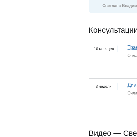
Светлана Влади
Консультации
Тра
10 месяцев
Онла
Диа
3 недели
Онла
Видео — Све