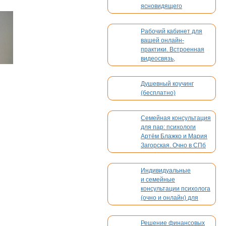
ясновидящего
Рабочий кабинет для
вашей онлайн-
практики. Встроенная
видеосвязь,
бронирование,
платежи. Без
Душевный коучинг
конкуренции
(бесплатно)
0
Семейная консультация
для пар: психологи
Артём Блажко и Мария
Загорская. Очно в СПб
и онлайн
Индивидуальные
и семейные
консультации психолога
(очно и онлайн) для
взрослых и детей
Решение финансовых