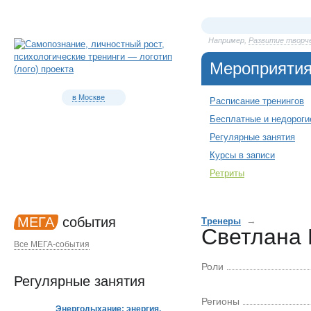
Например,
Развитие творч
Мероприяти
в Москве
Расписание тренингов
Бесплатные и недороги
Регулярные занятия
Курсы в записи
Ретриты
МЕГА
события
→
Тренеры
Светлана
Все МЕГА-события
Роли
Регулярные занятия
Регионы
Энергодыхание: энергия,