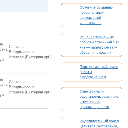
Обучение созданию
персональных
аромасвечей
и аромасаше
Решение жизненных
проблем с техникой Сак
Светлана
янт — магическое тату,
Владимировна
оберег и помощник
Игошева
(Екатеринбург)
Психологический сеанс
работы
с подсознанием
Светлана
Владимировна
Очно и онлайн
Игошева
(Екатеринбург)
расстановки: семейные,
структурные,
организационные,
духовные, кармические
Индивидуальный приём
целителя, экстрасенса,