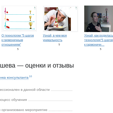
О технологии "5 шагов
Узнай, в чем моя
Узнай, как родилась
к гармоничным
уникальность
технология"5 шагов
отношениям"
к гармоничн
…
5
0
5
5
0
ошева — оценки и отзывы
10
нка консультанта
ессионален в данной области
роцесс обучения
 организовано мероприятие