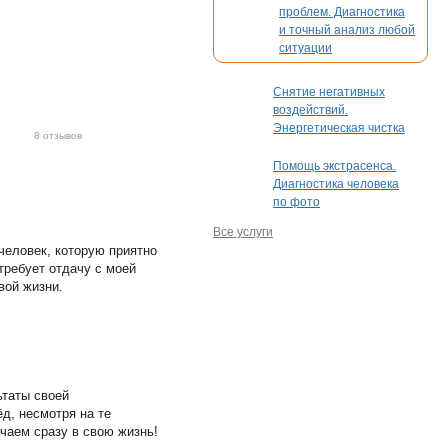
проблем. Диагностика
и точный анализ любой
ситуации
Снятие негативных
воздействий.
Энергетическая чистка
8 отзывов
Помощь экстрасенса.
Диагностика человека
по фото
Все услуги
человек, которую приятно
требует отдачу с моей
вой жизни
.
ьтаты своей
д, несмотря на те
чаем сразу в свою жизнь!