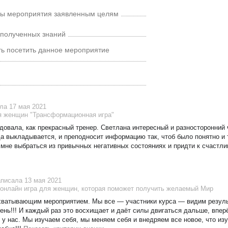
мы мероприятия заявленным целям
 полученных знаний
ть посетить данное мероприятие
ла 17 мая 2021
 женщин "Трансформационная игра"
довала, как прекрасный тренер. Светлана интересный и разносторонний 
да выкладывается, и преподносит информацию так, чтоб было понятно и 
 мне выбраться из привычных негативных состояниях и придти к счастли
аписала 13 мая 2021
онлайн игра для женщин, которая поможет получить желаемый Мир
ахватывающим мероприятием. Мы все — участники курса — видим резул
нь!!! И каждый раз это восхищает и даёт силы двигаться дальше, вперё
 у нас. Мы изучаем себя, мы меняем себя и внедряем все новое, что изу