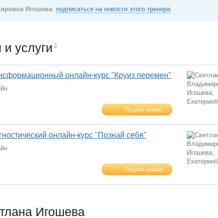
мировна Игошева
:
подписаться на новости этого тренера
.
 и услуги
2
нсформационный онлайн-курс "Круиз перемен"
йн
Подать заявку
гностический онлайн-курс "Познай себя"
йн
Подать заявку
тлана Игошева