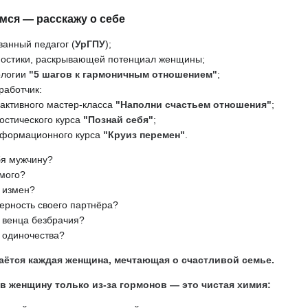
мся — расскажу о себе
анный педагог (
УрГПУ
);
ностики, раскрывающей потенциал женщины;
ологии
"5 шагов к гармоничным отношением"
;
работчик:
активного мастер-класса
"Наполни счастьем отношения"
;
остического курса
"Познай себя"
;
сформационного курса
"Круиз перемен"
.
бя мужчину?
имого?
т измен?
верность своего партнёра?
т венца безбрачия?
т одиночества?
аётся каждая женщина, мечтающая о счастливой семье.
 женщину только из-за гормонов — это чистая химия: