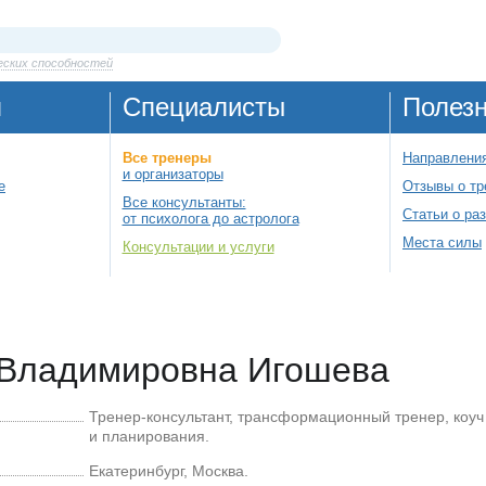
еских способностей
я
Специалисты
Полез
Все тренеры
Направления
и организаторы
е
Отзывы о тр
Все консультанты:
Статьи о ра
от психолога до астролога
Места силы
Консультации и услуги
 Владимировна Игошева
Тренер-консультант, трансформационный тренер, коуч
и планирования.
Екатеринбург, Москва.