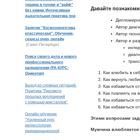
тишина в голове и "кайф"
Давайте познакоми
без химии. Интенсивная
дыхательная практика под
Дипломиров
музыку
Автор диаг
Занятие "Космоэнергетика
классическая". Обучение,
Автор техн
сеансы очно, онлайн
Автор и раз
(Санкт-Петербург)
интер
диагн
Поиск своего дела и нового
тран
профессионального
направления (РА-КУРС:
Как влюбить в се
Ориентир)
Как вернуть люб
Выход из сложных ситуаций.
Как избавиться о
Практика "Просмотр
Как повлиять на 
прошлых воплощений
Как избавиться о
с помощью кристаллов".
Как избавиться о
Кристальная раскладка
(очно или дистанционно)
Онлайн-обучение
Этими вопросами зад
(Краснодар)
"Усиленный курс
регрессологии,
Мужчина влюбляется в
реинкарнационной
и квантовой терапии"