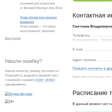
сознания для искателей
от Великой Матери Агни Йоги
Е.И. Рерих!
…
Контактная 
Точка сборки или перенос
внимания
Светлана Владимиро
Точка сборки — это ваше
неосознанное, фоновое
Телефоны
внимание, направленное
Все статьи
Не могу дозвониться
Перезвон
на определённый
…
E-mail
Адрес приёма
Нашли ошибку?
Показать контакты в др
Нашли опечатку, ошибку, неточность?
Пожалуйста, выделите мышкой текст
Будем признательны вам, если 
с ошибкой и нажмите
[Ctrl] + [Enter]
одновременно.
Расписание т
В данный момент нет 