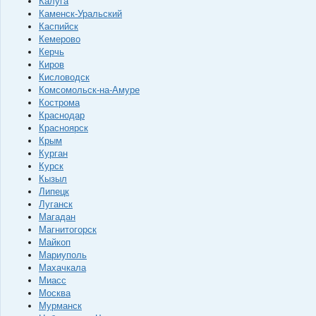
Калуга
Каменск-Уральский
Каспийск
Кемерово
Керчь
Киров
Кисловодск
Комсомольск-на-Амуре
Кострома
Краснодар
Красноярск
Крым
Курган
Курск
Кызыл
Липецк
Луганск
Магадан
Магнитогорск
Майкоп
Мариуполь
Махачкала
Миасс
Москва
Мурманск