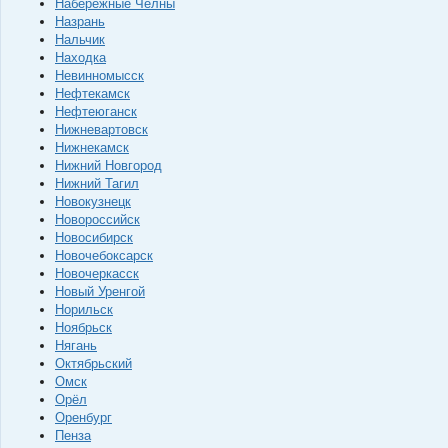
Набережные Челны
Назрань
Нальчик
Находка
Невинномысск
Нефтекамск
Нефтеюганск
Нижневартовск
Нижнекамск
Нижний Новгород
Нижний Тагил
Новокузнецк
Новороссийск
Новосибирск
Новочебоксарск
Новочеркасск
Новый Уренгой
Норильск
Ноябрьск
Нягань
Октябрьский
Омск
Орёл
Оренбург
Пенза