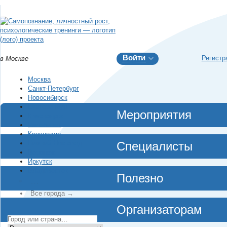
Войти
Регистр
в Москве
Москва
Санкт-Петербург
Новосибирск
Екатеринбург
Мероприятия
Красноярск
Челябинск
Краснодар
Нижний Новгород
Специалисты
Воронеж
Иркутск
Владивосток
Полезно
…
Все города →
Организаторам