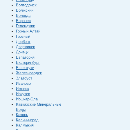
Волгодонск
Волжский
Вологда
Воронеж
Геленджик
Горный Алтай
Грозный
Дербент
Дзержинск
Донецк
Евпатория
Екатеринбург
Ессентуки
Железноводск
Златоуст
Иваново
Ижевск
Иркутск
Йошкар-Ола
Кавказские Минеральные
Воды
Казань
Калининград
Калмыкия