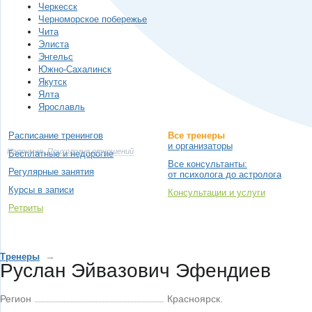
Черкесск
Черноморское побережье
Чита
Элиста
Энгельс
Южно-Сахалинск
Якутск
Ялта
Ярославль
Расписание тренингов
Все тренеры
и организаторы
Например,
Психология отношений
Бесплатные и недорогие
Все консультанты:
Регулярные занятия
от психолога до астролога
Курсы в записи
Консультации и услуги
Ретриты
→
Тренеры
Руслан Эйвазович Эфендиев
Регион
Красноярск.