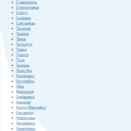
Ставрополь
Стерлитамак
Сургут
Сызрань
Сыктывкар
Таганрог
Тамбов
Тверь
Тольятти
Томск
Туапсе
Тула
Тюмень
Улан-Удэ
Ульяновск
Уссурийск
Уфа
Феодосия
Хабаровск
Хакасия
Ханты-Мансийск
Хасавюрт
Чебоксары
Челябинск
Череповец