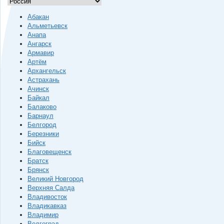
Абакан
Альметьевск
Анапа
Ангарск
Армавир
Артём
Архангельск
Астрахань
Ачинск
Байкал
Балаково
Барнаул
Белгород
Березники
Бийск
Благовещенск
Братск
Брянск
Великий Новгород
Верхняя Салда
Владивосток
Владикавказ
Владимир
Волгоград