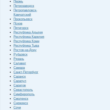
Пермь
Петрозаводск
Петропавловск-
Камчатский
Прокопьевск
Псков
Пятигорск
Республика Адыгея
Республика Карелия
Республика Коми
Республика Тыва
Ростов-на-Дону
Рубцовск
Рязань
Салават
Самара
Санкт-Петербург
Саранск
Сарапул
Саратов
Севастополь
Симферополь
Смоленск
Снежинск
Сочи