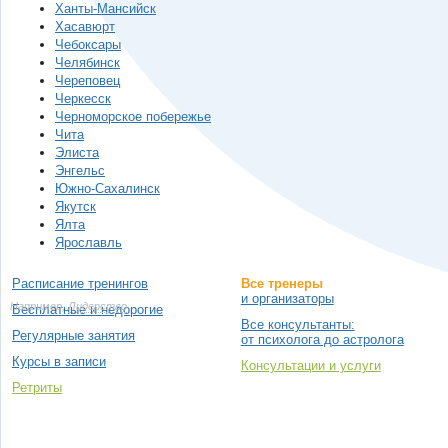
Ханты-Мансийск
Хасавюрт
Чебоксары
Челябинск
Череповец
Черкесск
Черноморское побережье
Чита
Элиста
Энгельс
Южно-Сахалинск
Якутск
Ялта
Ярославль
Расписание тренингов
Все тренеры
и организаторы
Например,
Лидерство
Бесплатные и недорогие
Все консультанты:
Регулярные занятия
от психолога до астролога
Курсы в записи
Консультации и услуги
Ретриты