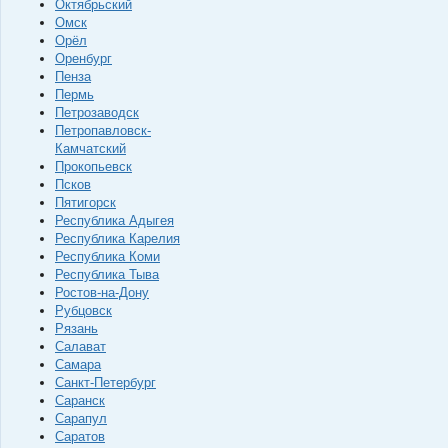
Октябрьский
Омск
Орёл
Оренбург
Пенза
Пермь
Петрозаводск
Петропавловск-
Камчатский
Прокопьевск
Псков
Пятигорск
Республика Адыгея
Республика Карелия
Республика Коми
Республика Тыва
Ростов-на-Дону
Рубцовск
Рязань
Салават
Самара
Санкт-Петербург
Саранск
Сарапул
Саратов