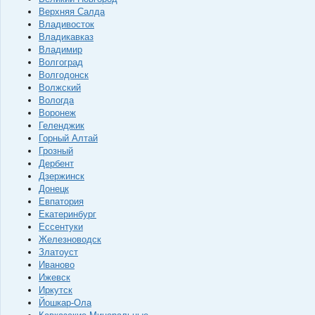
Верхняя Салда
Владивосток
Владикавказ
Владимир
Волгоград
Волгодонск
Волжский
Вологда
Воронеж
Геленджик
Горный Алтай
Грозный
Дербент
Дзержинск
Донецк
Евпатория
Екатеринбург
Ессентуки
Железноводск
Златоуст
Иваново
Ижевск
Иркутск
Йошкар-Ола