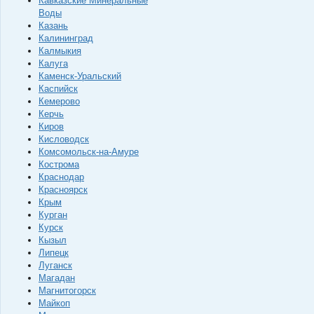
Кавказские Минеральные
Воды
Казань
Калининград
Калмыкия
Калуга
Каменск-Уральский
Каспийск
Кемерово
Керчь
Киров
Кисловодск
Комсомольск-на-Амуре
Кострома
Краснодар
Красноярск
Крым
Курган
Курск
Кызыл
Липецк
Луганск
Магадан
Магнитогорск
Майкоп