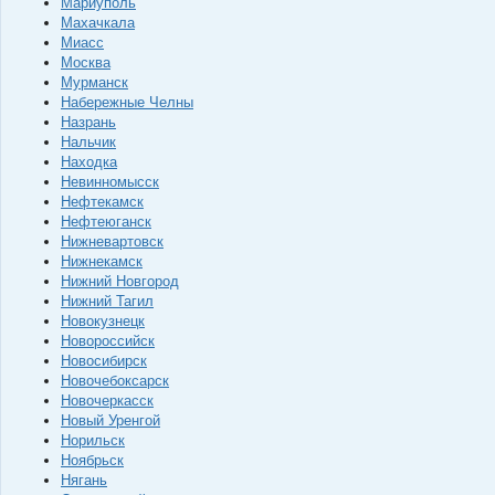
Мариуполь
Махачкала
Миасс
Москва
Мурманск
Набережные Челны
Назрань
Нальчик
Находка
Невинномысск
Нефтекамск
Нефтеюганск
Нижневартовск
Нижнекамск
Нижний Новгород
Нижний Тагил
Новокузнецк
Новороссийск
Новосибирск
Новочебоксарск
Новочеркасск
Новый Уренгой
Норильск
Ноябрьск
Нягань