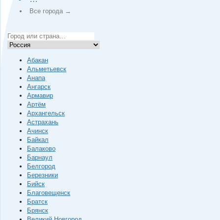
Все города →
Абакан
Альметьевск
Анапа
Ангарск
Армавир
Артём
Архангельск
Астрахань
Ачинск
Байкал
Балаково
Барнаул
Белгород
Березники
Бийск
Благовещенск
Братск
Брянск
Великий Новгород