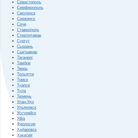
Севастополь
Симферополь
Смоленск
Снежинск
Сочи
Ставрополь
Стерлитамак
Сургут
Сызрань
Сыктывкар
Таганрог
Тамбов
Тверь
Тольятти
Томск
Туапсе
Тула
Тюмень
Улан-Удэ
Ульяновск
Уссурийск
Уфа
Феодосия
Хабаровск
Хакасия