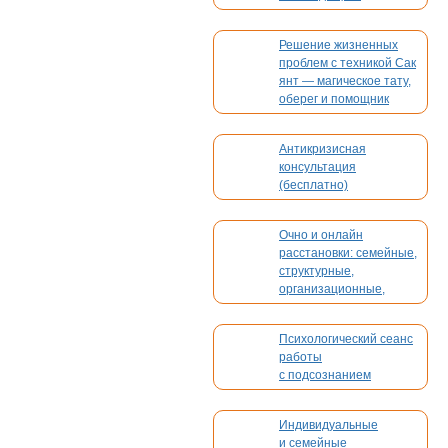
Решение жизненных
проблем с техникой Сак
янт — магическое тату,
оберег и помощник
Антикризисная
консультация
(бесплатно)
Очно и онлайн
расстановки: семейные,
структурные,
организационные,
духовные, кармические
Психологический сеанс
работы
с подсознанием
Индивидуальные
и семейные