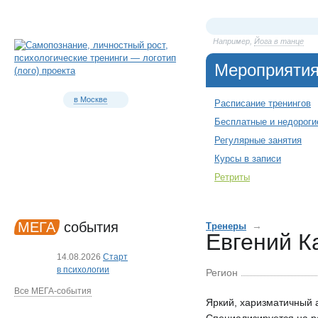
Например,
Йога в танце
Мероприяти
в Москве
Расписание тренингов
Бесплатные и недороги
Регулярные занятия
Курсы в записи
Ретриты
МЕГА
события
→
Тренеры
Евгений К
14.08.2026
Старт
в психологии
Регион
Все МЕГА-события
Яркий, харизматичный а