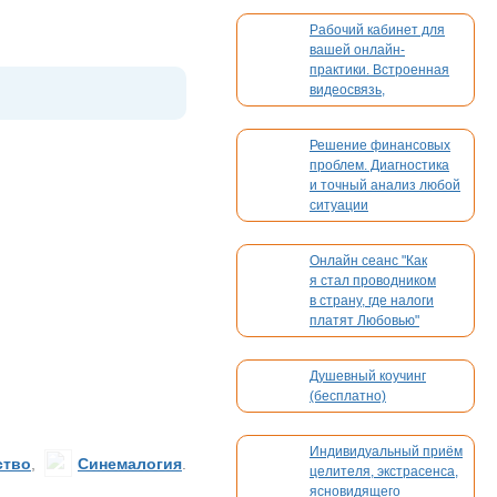
Рабочий кабинет для
вашей онлайн-
практики. Встроенная
видеосвязь,
бронирование,
платежи. Без
Решение финансовых
конкуренции
проблем. Диагностика
и точный анализ любой
ситуации
Онлайн сеанс "Как
я стал проводником
в страну, где налоги
платят Любовью"
Душевный коучинг
(бесплатно)
Индивидуальный приём
ство
,
Синемалогия
.
целителя, экстрасенса,
ясновидящего