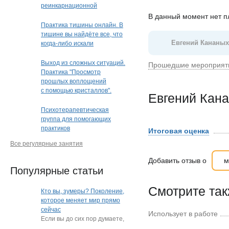
реинкарнационной
и квантовой терапии"
В данный момент нет 
Практика тишины онлайн. В
тишине вы найдёте все, что
Евгений Кананы
когда-либо искали
Выход из сложных ситуаций.
Прошедшие мероприят
Практика "Просмотр
прошлых воплощений
с помощью кристаллов".
Евгений Кан
Кристальная раскладка
(очно или дистанционно)
Психотерапевтическая
(Краснодар)
группа для помогающих
практиков
Итоговая оценка
Все регулярные занятия
Добавить отзыв о
м
Популярные статьи
Смотрите та
Кто вы, зумеры? Поколение,
которое меняет мир прямо
сейчас
Использует в работе
Если вы до сих пор думаете,
что зумеры — это просто