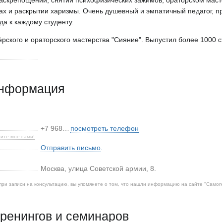
аскрепощении, снятии психофизических зажимов, ораторском масте
гах и раскрытии харизмы. Очень душевный и эмпатичный педагог, 
а к каждому студенту.
рского и ораторского мастерства "Сияние". Выпустил более 1000 с
информация
+7 968…
посмотреть телефон
ите мне сами!
Отправить письмо
.
Москва
,
улица Советской армии, 8.
при записи на консультацию, вы упомянете о том, что нашли информацию на сайте "
Самоп
ренингов и семинаров