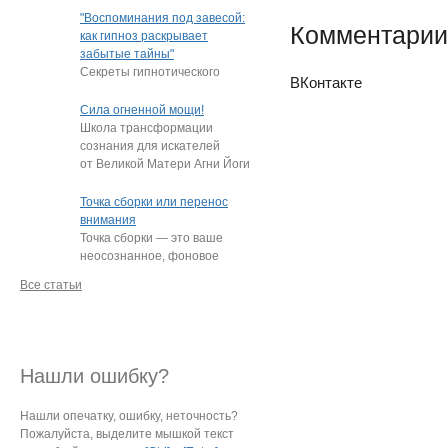
"подростки, которые
"Воспоминания под завесой:
Комментарии
постоянно
…
как гипноз раскрывает
забытые тайны"
Секреты гипнотического
ВКонтакте
пробуждения памяти
Нередко под гипнозом люди
Сила огненной мощи!
извлекают из глубин
…
Школа трансформации
сознания для искателей
от Великой Матери Агни Йоги
Е.И. Рерих!
…
Точка сборки или перенос
внимания
Точка сборки — это ваше
неосознанное, фоновое
внимание, направленное
Все статьи
на определённый
…
Нашли ошибку?
Нашли опечатку, ошибку, неточность?
Пожалуйста, выделите мышкой текст