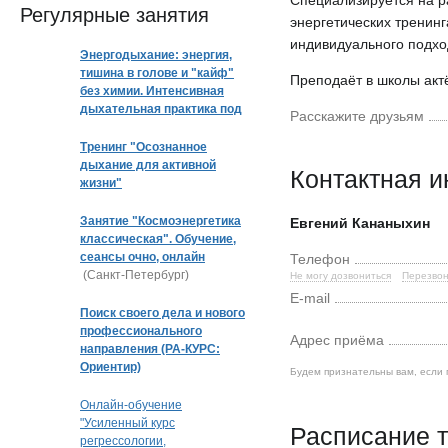
Специализируется на р
Регулярные занятия
энергетических тренин
индивидуального подход
Энергодыхание: энергия,
тишина в голове и "кайф"
Преподаёт в школы актё
без химии. Интенсивная
дыхательная практика под
Расскажите друзьям
музыку
Тренинг "Осознанное
дыхание для активной
Контактная 
жизни"
Занятие "Космоэнергетика
Евгений Кананыхин
классическая". Обучение,
сеансы очно, онлайн
Телефон
(Санкт-Петербург)
Не могу дозвониться
Перезвон
E-mail
Поиск своего дела и нового
профессионального
Адрес приёма
направления (РА-КУРС:
Ориентир)
Будем признательны вам, если 
Онлайн-обучение
"Усиленный курс
Расписание т
регрессологии,