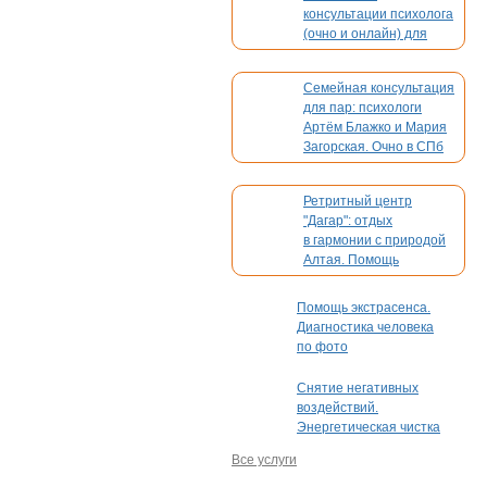
консультации психолога
(очно и онлайн) для
взрослых и детей
Семейная консультация
для пар: психологи
Артём Блажко и Мария
Загорская. Очно в СПб
и онлайн
Ретритный центр
"Дагар": отдых
в гармонии с природой
Алтая. Помощь
в организации вашего
мероприятия
Помощь экстрасенса.
Диагностика человека
по фото
Снятие негативных
воздействий.
Энергетическая чистка
Все услуги