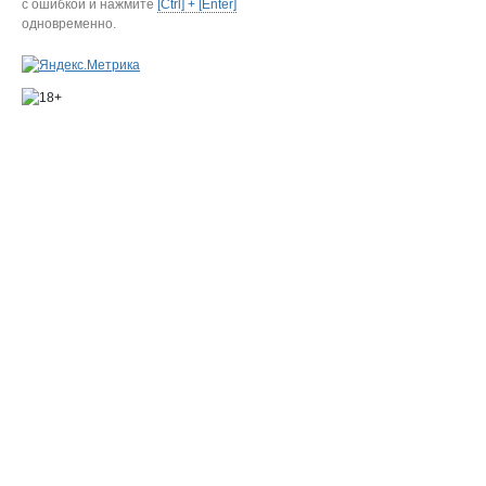
с ошибкой и нажмите
[Ctrl] + [Enter]
одновременно.