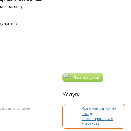
рстве и технике речи;
приверженец
тудентов.
Я интересуюсь
Услуги
Идеал-метод Тойчей:
ознание.ру
". Спасибо!
выход
из повторяющихся
сценариев