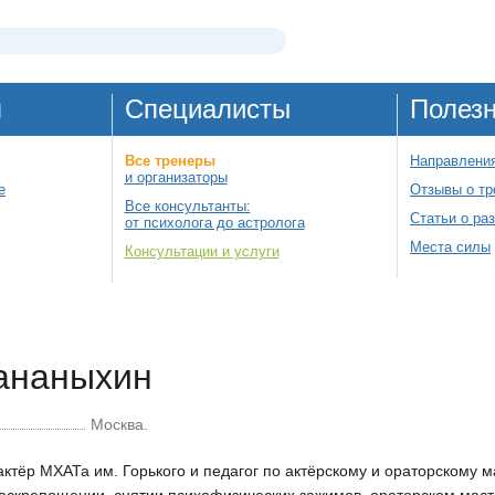
я
Специалисты
Полез
Все тренеры
Направления
и организаторы
е
Отзывы о тр
Все консультанты:
Статьи о ра
от психолога до астролога
Места силы
Консультации и услуги
ананыхин
Москва.
ктёр МХАТа им. Горького и педагог по актёрскому и ораторскому м