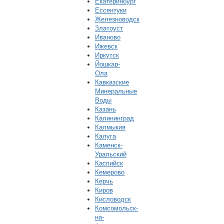
Екатеринбург
Ессентуки
Железноводск
Златоуст
Иваново
Ижевск
Иркутск
Йошкар-
Ола
Кавказские
Минеральные
Воды
Казань
Калининград
Калмыкия
Калуга
Каменск-
Уральский
Каспийск
Кемерово
Керчь
Киров
Кисловодск
Комсомольск-
на-