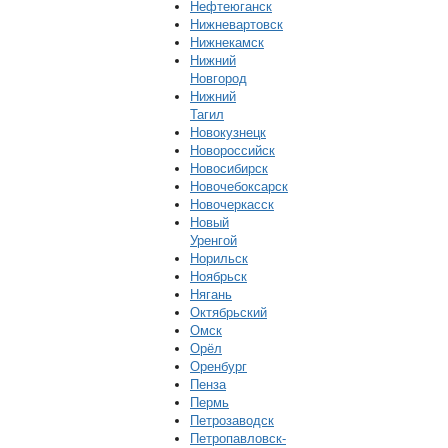
Нефтеюганск
Нижневартовск
Нижнекамск
Нижний
Новгород
Нижний
Тагил
Новокузнецк
Новороссийск
Новосибирск
Новочебоксарск
Новочеркасск
Новый
Уренгой
Норильск
Ноябрьск
Нягань
Октябрьский
Омск
Орёл
Оренбург
Пенза
Пермь
Петрозаводск
Петропавловск-