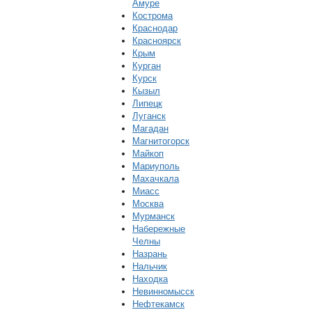
Амуре
Кострома
Краснодар
Красноярск
Крым
Курган
Курск
Кызыл
Липецк
Луганск
Магадан
Магнитогорск
Майкоп
Мариуполь
Махачкала
Миасс
Москва
Мурманск
Набережные
Челны
Назрань
Нальчик
Находка
Невинномысск
Нефтекамск