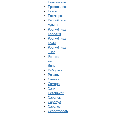
Камчатский
Прокопьевск
Псков
Пятигорск
Республика
Адыгея
Республика
Карелия
Республика
Коми
Республика
Тыва
Ростов-
на-
Дону
Рубцовск
Рязань
Салават
Самара
Санкт-
Петербург
Саранск
Сарапул
Саратов
Севастополь