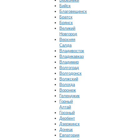
Березники
Бийск
Благовещенск
Братск
Брянск
Великий
Новгород
Верхняя
Салда
Владивосток
Владикавказ
Владимир
Волгоград
Волгодонск
Волжский
Вологда
Воронеж
Геленджик
Горный
Алтай
Грозный
Дербент
Дзержинск
Донецк
Евпатория