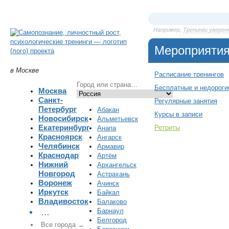
Например,
Тренинги уверен
Мероприяти
в Москве
Расписание тренингов
Бесплатные и недороги
Москва
Санкт-
Регулярные занятия
Петербург
Абакан
Курсы в записи
Новосибирск
Альметьевск
Екатеринбург
Ретриты
Анапа
Красноярск
Ангарск
Челябинск
Армавир
Краснодар
Артём
Нижний
Архангельск
Новгород
Астрахань
Воронеж
Ачинск
Иркутск
Байкал
Владивосток
Балаково
Барнаул
…
Белгород
Все города →