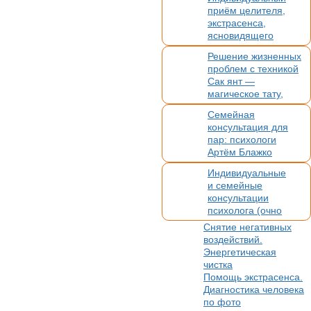
мероприят
приём целителя,
ия
экстрасенса,
ясновидящего
Решение жизненных
проблем с техникой
Сак янт —
магическое тату,
оберег и помощник
Семейная
консультация для
пар: психологи
Артём Блажко
и Мария Загорская.
Индивидуальные
Очно в СПб
и семейные
и онлайн
консультации
психолога (очно
и онлайн) для
Снятие негативных
взрослых и детей
воздействий.
Энергетическая
чистка
Помощь экстрасенса.
Диагностика человека
по фото