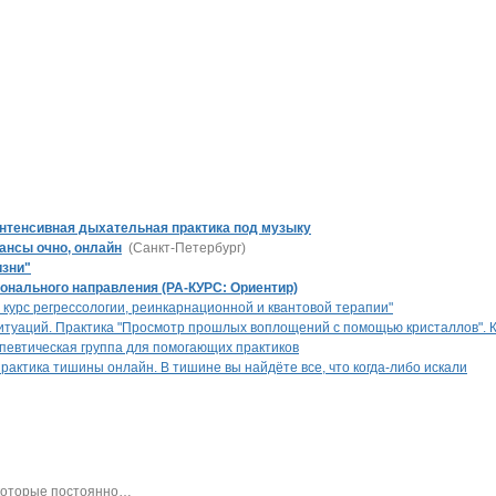
 Интенсивная дыхательная практика под музыку
ансы очно, онлайн
(Санкт-Петербург)
изни"
ионального направления (РА-КУРС: Ориентир)
курс регрессологии, реинкарнационной и квантовой терапии"
итуаций. Практика "Просмотр прошлых воплощений с помощью кристаллов". К
певтическая группа для помогающих практиков
рактика тишины онлайн. В тишине вы найдёте все, что когда-либо искали
 которые постоянно
…