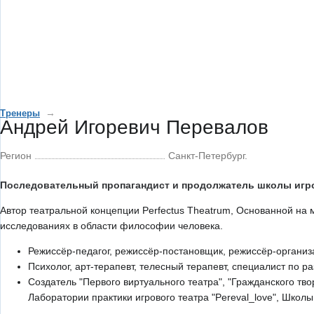
→
Тренеры
Андрей Игоревич Перевалов
Регион
Санкт-Петербург.
Последовательный пропагандист и продолжатель школы игро
Автор театральной концепции Perfectus Theatrum, Основанной на м
исследованиях в области философии человека.
Режиссёр-педагог, режиссёр-постановщик, режиссёр-организа
Психолог, арт-терапевт, телесный терапевт, специалист по р
Создатель "Первого виртуального театра", "Гражданского тв
Лаборатории практики игрового театра "Pereval_love", Школы 