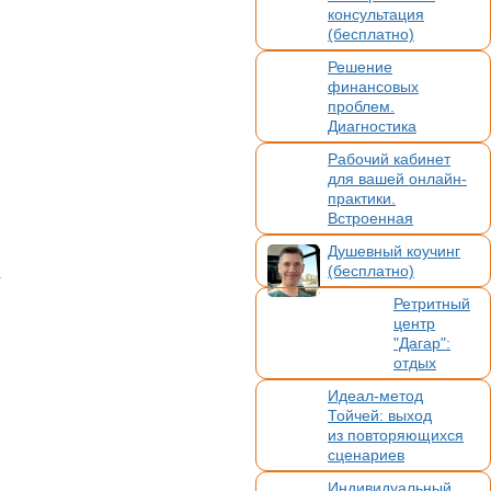
консультация
(бесплатно)
Решение
финансовых
проблем.
Диагностика
и точный анализ
Рабочий кабинет
любой ситуации
для вашей онлайн-
практики.
Встроенная
видеосвязь,
Душевный коучинг
бронирование,
(бесплатно)
.
платежи. Без
конкуренции
Ретритный
центр
"Дагар":
отдых
в гармонии
Идеал-метод
с природой
Тойчей: выход
Алтая.
из повторяющихся
Помощь
сценариев
в организац
ии вашего
Индивидуальный