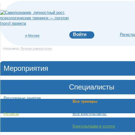
Войти
Регистр
в Москве
Например,
Рунная гимнастика
Мероприятия
Расписание тренингов
Специалисты
Бесплатные и недорогие
Регулярные занятия
Все тренеры
и организаторы
Курсы в записи
Все консультанты:
Ретриты
от психолога до астролога
Консультации и услуги