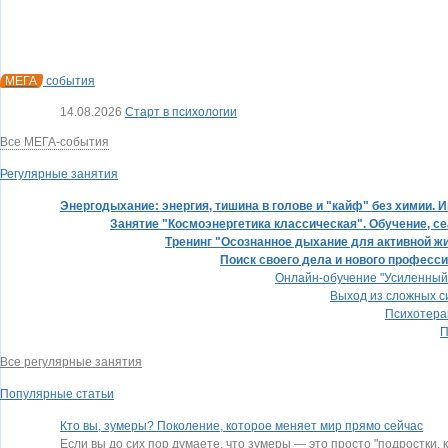
МЕГА
события
14.08.2026
Старт в психологии
Все МЕГА-события
Регулярные занятия
Энергодыхание: энергия, тишина в голове и "кайф" без химии.
Занятие "Космоэнергетика классическая". Обучение, се
Тренинг "Осознанное дыхание для активной ж
Поиск своего дела и нового професс
Онлайн-обучение "Усиленный 
Выход из сложных с
Психотера
П
Все регулярные занятия
Популярные статьи
Кто вы, зумеры? Поколение, которое меняет мир прямо сейчас
Если вы до сих пор думаете, что зумеры — это просто "подростки,