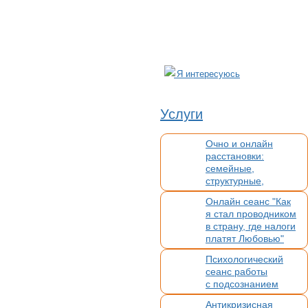
Я интересуюсь
Услуги
Очно и онлайн
расстановки:
семейные,
структурные,
организационные,
Онлайн сеанс "Как
духовные,
я стал проводником
кармические
в страну, где налоги
платят Любовью"
Психологический
сеанс работы
с подсознанием
Антикризисная