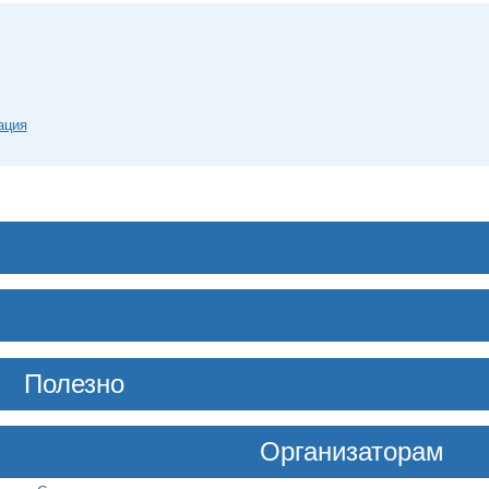
ация
Полезно
Направления познания
Организаторам
Отзывы о тренингах