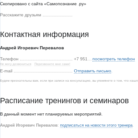
Скопировано с сайта «Самопознание .ру»
Расскажите друзьям
Контактная информация
Андрей Игоревич Перевалов
Телефон
+7 951…
посмотреть телефон
Не могу дозвониться
Перезвоните мне сами!
E-mail
Отправить письмо
.
Будем признательны вам, если при записи на консультацию, вы упомянете о том, что наш
Расписание тренингов и семинаров
В данный момент нет планируемых мероприятий.
Андрей Игоревич Перевалов
:
подписаться на новости этого тренера
.