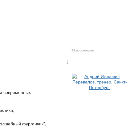
99 просмотров
↓
о и современных
астики;
/Волшебный фургончик",