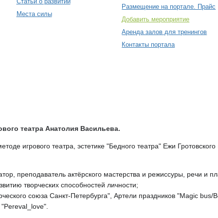
Статьи о развитии
Размещение на портале. Прайс
Места силы
Добавить мероприятие
Аренда залов для тренингов
Контакты портала
вого театра Анатолия Васильева.
етоде игрового театра, эстетике "Бедного театра" Ежи Гротовског
тор, преподаватель актёрского мастерства и режиссуры, речи и пл
азвитию творческих способностей личности;
орческого союза Санкт-Петербурга", Артели праздников "Magic bus
"Pereval_love".