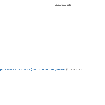
Все услуги
ристальная раскладка (очно или дистанционно)
(Краснодар)