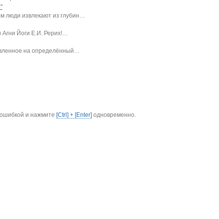
"
м люди извлекают из глубин
…
Агни Йоги Е.И. Рерих!
…
авленное на определённый
…
с ошибкой и нажмите
[Ctrl] + [Enter]
одновременно.