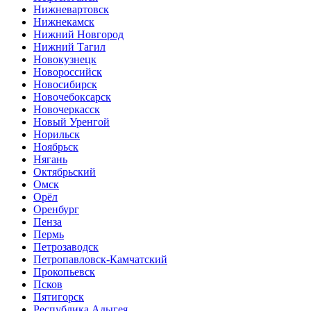
Нижневартовск
Нижнекамск
Нижний Новгород
Нижний Тагил
Новокузнецк
Новороссийск
Новосибирск
Новочебоксарск
Новочеркасск
Новый Уренгой
Норильск
Ноябрьск
Нягань
Октябрьский
Омск
Орёл
Оренбург
Пенза
Пермь
Петрозаводск
Петропавловск-Камчатский
Прокопьевск
Псков
Пятигорск
Республика Адыгея