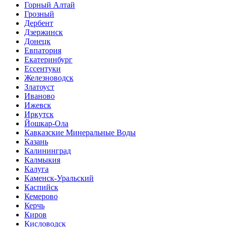
Горный Алтай
Грозный
Дербент
Дзержинск
Донецк
Евпатория
Екатеринбург
Ессентуки
Железноводск
Златоуст
Иваново
Ижевск
Иркутск
Йошкар-Ола
Кавказские Минеральные Воды
Казань
Калининград
Калмыкия
Калуга
Каменск-Уральский
Каспийск
Кемерово
Керчь
Киров
Кисловодск