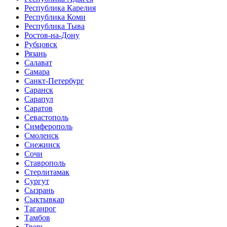
Республика Карелия
Республика Коми
Республика Тыва
Ростов-на-Дону
Рубцовск
Рязань
Салават
Самара
Санкт-Петербург
Саранск
Сарапул
Саратов
Севастополь
Симферополь
Смоленск
Снежинск
Сочи
Ставрополь
Стерлитамак
Сургут
Сызрань
Сыктывкар
Таганрог
Тамбов
Тверь