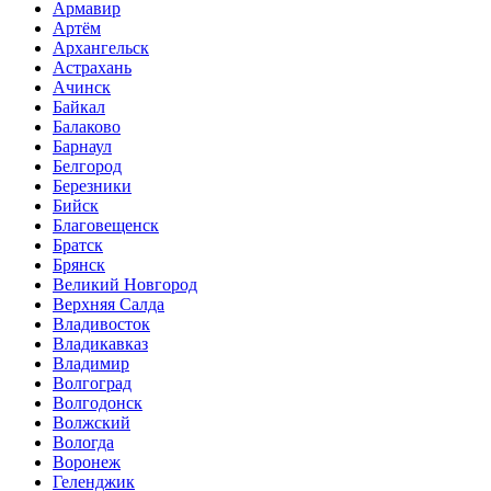
Армавир
Артём
Архангельск
Астрахань
Ачинск
Байкал
Балаково
Барнаул
Белгород
Березники
Бийск
Благовещенск
Братск
Брянск
Великий Новгород
Верхняя Салда
Владивосток
Владикавказ
Владимир
Волгоград
Волгодонск
Волжский
Вологда
Воронеж
Геленджик