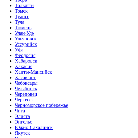
Тольятти
Томск
Туапсе
Тула
Тюмень
Улан-Удэ
Ульяновск
Уссурийск
Уфа
Феодосия
Хабаровск
Хакасия
Ханты-Мансийск
Хасавюрт
Чебоксары
Челябинск
Череповец
Черкесск
Черноморское побережье
Чита
Элиста
Энгельс
Южно-Сахалинск
Якутск