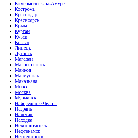
Комсомольск-на-Амуре
Кострома
Краснодар
Красноярск
Крым
Курган
Курск
Кызыл
Липецк
Луганск
Магадан
Магнитогорск
Майкоп
Мариуполь
Махачкала
Миасс
Москва
Мурманск
Набережные Челны
Назрань
Нальчик
Находка
Невинномысск
Нефтекамск
Нефтеюганск