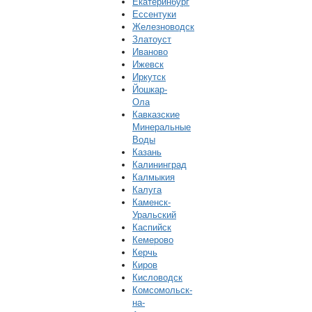
Екатеринбург
Ессентуки
Железноводск
Златоуст
Иваново
Ижевск
Иркутск
Йошкар-
Ола
Кавказские
Минеральные
Воды
Казань
Калининград
Калмыкия
Калуга
Каменск-
Уральский
Каспийск
Кемерово
Керчь
Киров
Кисловодск
Комсомольск-
на-