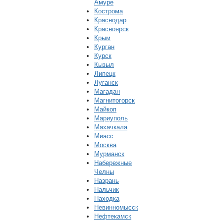
Амуре
Кострома
Краснодар
Красноярск
Крым
Курган
Курск
Кызыл
Липецк
Луганск
Магадан
Магнитогорск
Майкоп
Мариуполь
Махачкала
Миасс
Москва
Мурманск
Набережные
Челны
Назрань
Нальчик
Находка
Невинномысск
Нефтекамск