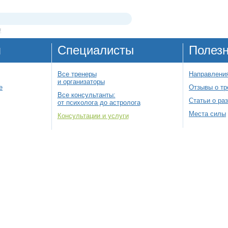
я
я
Специалисты
Полез
Все тренеры
Направления
и организаторы
е
Отзывы о тр
Все консультанты:
Статьи о ра
от психолога до астролога
Места силы
Консультации и услуги