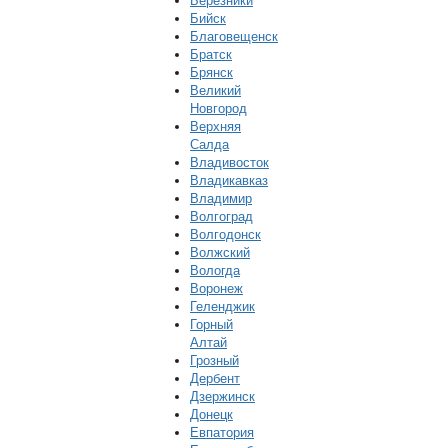
Березники
Бийск
Благовещенск
Братск
Брянск
Великий
Новгород
Верхняя
Салда
Владивосток
Владикавказ
Владимир
Волгоград
Волгодонск
Волжский
Вологда
Воронеж
Геленджик
Горный
Алтай
Грозный
Дербент
Дзержинск
Донецк
Евпатория