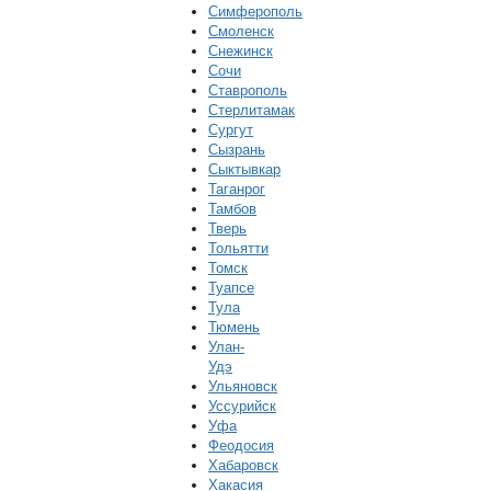
Симферополь
Смоленск
Снежинск
Сочи
Ставрополь
Стерлитамак
Сургут
Сызрань
Сыктывкар
Таганрог
Тамбов
Тверь
Тольятти
Томск
Туапсе
Тула
Тюмень
Улан-
Удэ
Ульяновск
Уссурийск
Уфа
Феодосия
Хабаровск
Хакасия