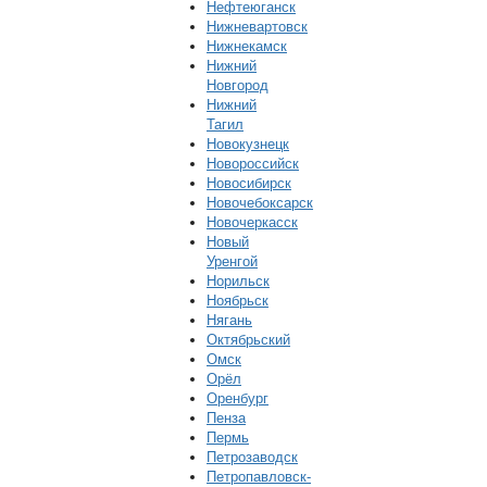
Нефтеюганск
Нижневартовск
Нижнекамск
Нижний
Новгород
Нижний
Тагил
Новокузнецк
Новороссийск
Новосибирск
Новочебоксарск
Новочеркасск
Новый
Уренгой
Норильск
Ноябрьск
Нягань
Октябрьский
Омск
Орёл
Оренбург
Пенза
Пермь
Петрозаводск
Петропавловск-