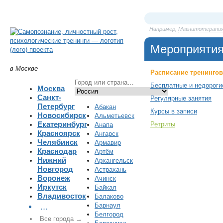
Например,
Магнитотерапи
Мероприяти
в Москве
Расписание тренингов
Бесплатные и недороги
Москва
Санкт-
Регулярные занятия
Петербург
Абакан
Курсы в записи
Новосибирск
Альметьевск
Екатеринбург
Ретриты
Анапа
Красноярск
Ангарск
Челябинск
Армавир
Краснодар
Артём
Нижний
Архангельск
Новгород
Астрахань
Воронеж
Ачинск
Иркутск
Байкал
Владивосток
Балаково
Барнаул
…
Белгород
Все города →