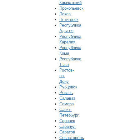
Камчатский
Прокопьевск
Псков
Пятигорск
Республика
Адыгея
Республика
Карелия
Республика
Коми
Республика
Тыва
Ростов-
на-
Дону
Рубцовск
Рязань
Салават
Самара
Санкт-
Петербург
Саранск
Сарапул
Саратов
Севастополь