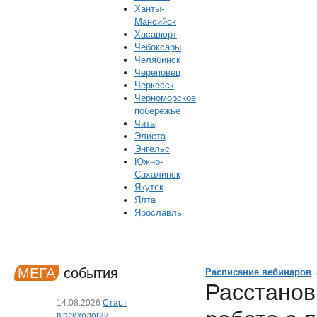
Ханты-
Мансийск
Хасавюрт
Чебоксары
Челябинск
Череповец
Черкесск
Черноморское
побережье
Чита
Элиста
Энгельс
Южно-
Сахалинск
Якутск
Ялта
Ярославль
МЕГА
события
Расписание вебинаров
Расстанов
14.08.2026
Старт
в психологии