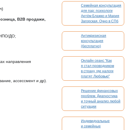
Семейная консультация
л)
для пар: психологи
Артём Блажко и Мария
озница, В2В продажи,
Загорская. Очно в СПб
и онлайн
ПНПО/ДО;
Антикризисная
консультация
(бесплатно)
Онлайн сеанс "Как
ках направления
я стал проводником
в страну, где налоги
платят Любовью"
ание, ассессмент и др).
Решение финансовых
проблем. Диагностика
и точный анализ любой
ситуации
Индивидуальные
и семейные