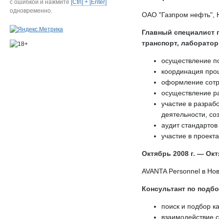
с ошибкой и нажмите
[Ctrl] + [Enter]
одновременно.
ОАО "Газпром нефть", 
Главный специалист 
транспорт, лаборатор
осуществление п
координация про
оформление сотру
осуществление ра
участие в разраб
деятельности, со
аудит стандартов
участие в проект
Октябрь 2008 г. — Окт
AVANTA Personnel в Но
Консультант по подбо
поиск и подбор к
взаимодействие с