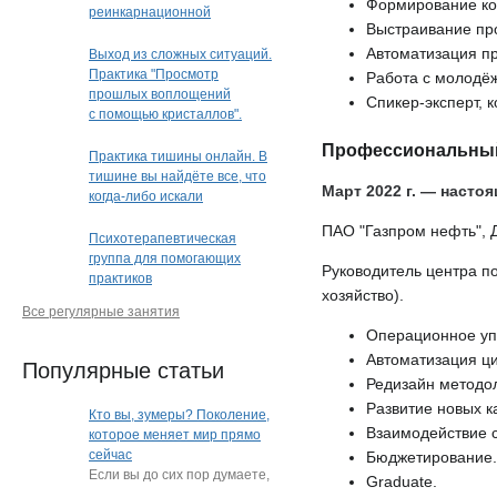
Формирование ком
реинкарнационной
Выстраивание про
и квантовой терапии"
Автоматизация пр
Выход из сложных ситуаций.
Практика "Просмотр
Работа с молодёж
прошлых воплощений
Спикер-эксперт, к
с помощью кристаллов".
Кристальная раскладка
Профессиональны
(очно или дистанционно)
Практика тишины онлайн. В
(Краснодар)
тишине вы найдёте все, что
Март 2022 г. — насто
когда-либо искали
ПАО "Газпром нефть", 
Психотерапевтическая
группа для помогающих
Руководитель центра п
практиков
хозяйство).
Все регулярные занятия
Операционное упр
Автоматизация ци
Популярные статьи
Редизайн методол
Развитие новых к
Кто вы, зумеры? Поколение,
Взаимодействие с
которое меняет мир прямо
сейчас
Бюджетирование.
Если вы до сих пор думаете,
Graduate.
что зумеры — это просто