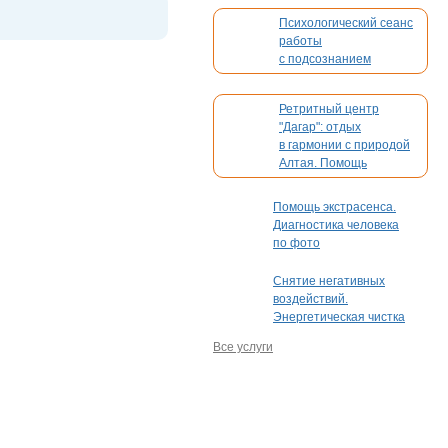
Психологический сеанс
работы
с подсознанием
Ретритный центр
"Дагар": отдых
в гармонии с природой
Алтая. Помощь
в организации вашего
мероприятия
Помощь экстрасенса.
Диагностика человека
по фото
Снятие негативных
воздействий.
Энергетическая чистка
Все услуги