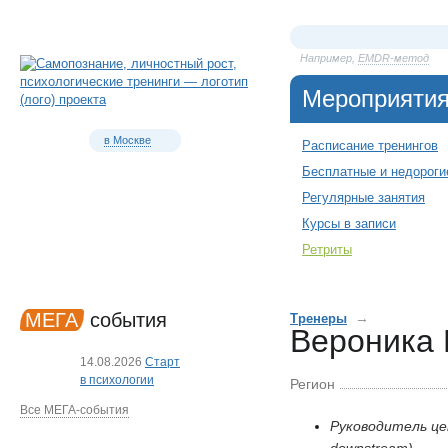
Например,
EMDR-метод
Мероприяти
в Москве
Расписание тренингов
Бесплатные и недороги
Регулярные занятия
Курсы в записи
Ретриты
МЕГА
события
→
Тренеры
Вероника 
14.08.2026
Старт
в психологии
Регион
Все МЕГА-события
Руководитель це