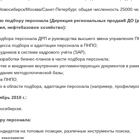
Новосибирск/Москва/Санкт-Петербург, общая численность 25000 че
по подбору персонала (Дирекция региональных продаж6 ДО (р
ия, нефтебазовое хозяйство):
одбора персонала ДРП и руководства высшего звена управления 
цесса подбора и адаптации персонала в ПНПО;
дников в системе кадрового учёта (SAP);
зработки бизнес-планов в части подбора персонала;
отке и внедрении внутренних регламентирующих документов в рам
здание методологической базы;
 в ПНПО;
ах в области подбора, адаптации персонала (например, профилиров
ябрь 2010 г.:
восибирске.
ру персонала:
андидатов на топовые позиции, различные инструменты поиска;
 заказчиком;