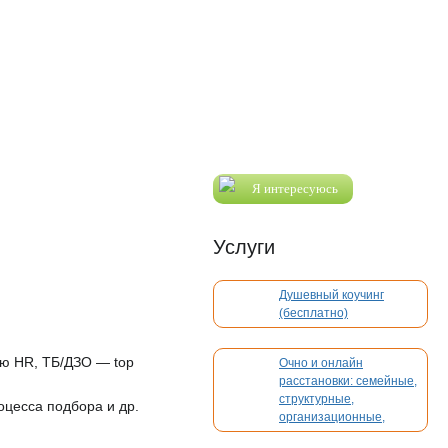
Я интересуюсь
Услуги
Душевный коучинг
(бесплатно)
ю HR, ТБ/ДЗО — top
Очно и онлайн
расстановки: семейные,
структурные,
оцесса подбора и др.
организационные,
духовные, кармические