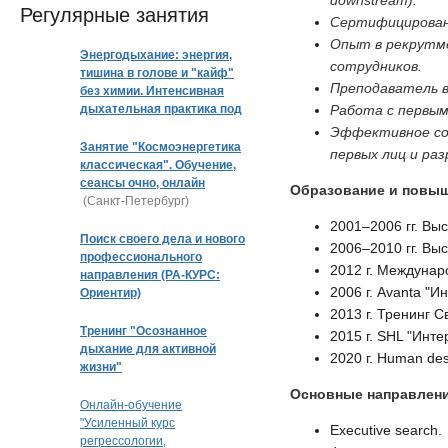
downstream).
Регулярные занятия
Сертифицированн
Опыт в рекрутмент
Энергодыхание: энергия,
сотрудников.
тишина в голове и "кайф"
Преподаватель в T
без химии. Интенсивная
дыхательная практика под
Работа с первым
музыку
Эффективное сов
Занятие "Космоэнергетика
первых лиц и ра
классическая". Обучение,
сеансы очно, онлайн
Образование и повыш
(Санкт-Петербург)
2001–2006 гг. Вы
Поиск своего дела и нового
2006–2010 гг. Вы
профессионального
2012 г. Междунар
направления (РА-КУРС:
2006 г. Avanta "
Ориентир)
2013 г. Тренинг 
Тренинг "Осознанное
2015 г. SHL "Инт
дыхание для активной
2020 г. Human des
жизни"
Основные направлени
Онлайн-обучение
"Усиленный курс
Executive search.
регрессологии,