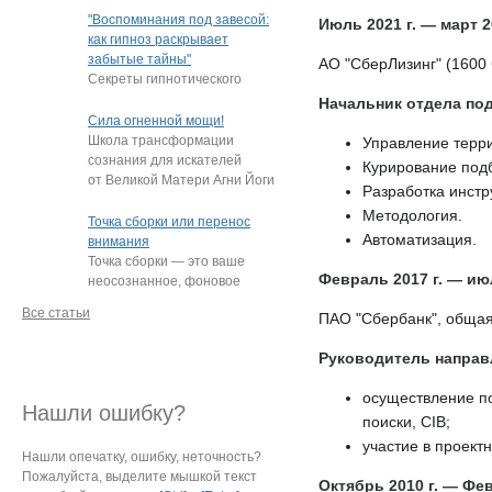
"подростки, которые
"Воспоминания под завесой:
Июль 2021 г. — март 20
постоянно
…
как гипноз раскрывает
забытые тайны"
АО "СберЛизинг" (1600 
Секреты гипнотического
пробуждения памяти
Начальник отдела под
Нередко под гипнозом люди
Сила огненной мощи!
извлекают из глубин
…
Школа трансформации
Управление терр
сознания для искателей
Курирование подб
от Великой Матери Агни Йоги
Разработка инстр
Е.И. Рерих!
…
Методология.
Точка сборки или перенос
Автоматизация.
внимания
Точка сборки — это ваше
Февраль 2017 г. — июл
неосознанное, фоновое
внимание, направленное
Все статьи
ПАО "Сбербанк", общая
на определённый
…
Руководитель направ
осуществление п
Нашли ошибку?
поиски, CIB;
участие в проект
Нашли опечатку, ошибку, неточность?
Пожалуйста, выделите мышкой текст
Октябрь 2010 г. — Фев