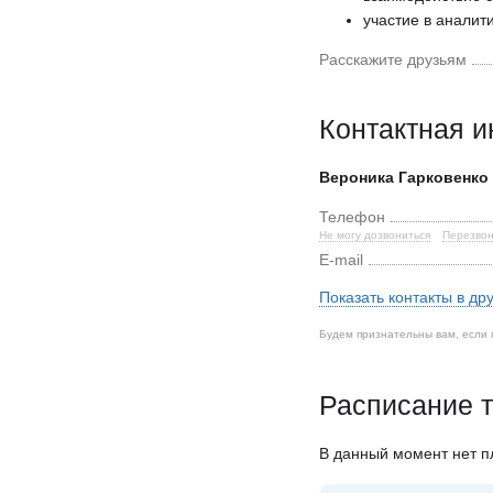
участие в аналит
Расскажите друзьям
Контактная 
Вероника Гарковенко
Телефон
Не могу дозвониться
Перезвон
E-mail
Показать контакты в др
Будем признательны вам, если 
Расписание т
В данный момент нет 