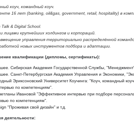
ый коуч, командный коуч.
е 16 лет (banking, oil&gas, government, retail, hospitality) в ко
alk & Digital School.
и лицами крупнейших холдингов и корпораций.
мещение управления территориально распределённой командой
зработкой новых инструментов подбора и адаптации.
ение квалификации (дипломы, сертификаты):
сшее. Сибирская Академия Государственной Службы, "Менеджмент"
сшее. Санкт-Петербургская Академия Управления и Экономики, "Эк
одный Эриксоновский Университет Коучинга: "Коуч, командный коуч"
Интервью по компетенциям".
Светланы Ивановой "Эффективное интервью при подборе персонала
ервью по компетенциям".
ign "Проживая свой дизайн" и т.д.
я деятельности: