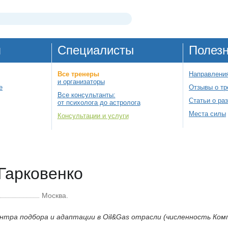
я
Специалисты
Полез
Все тренеры
Направления
и организаторы
е
Отзывы о тр
Все консультанты:
Статьи о ра
от психолога до астролога
Места силы
Консультации и услуги
Гарковенко
Москва.
нтра подбора и адаптации в Oil&Gas отрасли (численность Комп