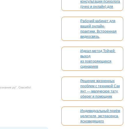
консультации психолога
(очно и онлайн) для
взрослых и детей
Рабочий кабинет для
вашей онлайн-
практики. Встроенная
видеосвязь,
бронирование,
платежи. Без
Идеал-метод Тойчей:
конкуренции
выход
из повторяющихся
сценариев
Решение жизненных
проблем с техникой Сак
ознание.ру
". Спасибо!
янт — магическое тату,
оберег и помощник
Индивидуальный приём
целителя, экстрасенса,
ясновидящего