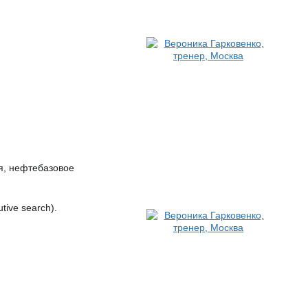
я, нефтебазовое
ive search).