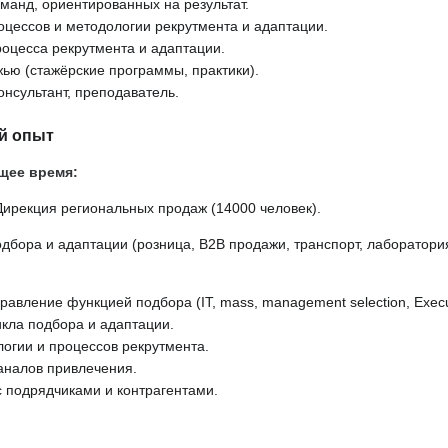
анд, ориентированных на результат.
цессов и методологии рекрутмента и адаптации.
оцесса рекрутмента и адаптации.
ью (стажёрские программы, практики).
онсультант, преподаватель.
й опыт
ящее время:
Дирекция региональных продаж (14000 человек).
одбора и адаптации (розница, В2В продажи, транспорт, лаборатори
авление функцией подбора (IT, mass, management selection, Execut
кла подбора и адаптации.
огии и процессов рекрутмента.
аналов привлечения.
 подрядчиками и контрагентами.