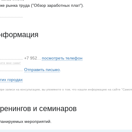
ике рынка труда ("Обзор заработных плат").
информация
+7 952…
посмотреть телефон
ите мне сами!
Отправить письмо
.
угих городах
при записи на консультацию, вы упомянете о том, что нашли информацию на сайте "
Самоп
ренингов и семинаров
планируемых мероприятий.