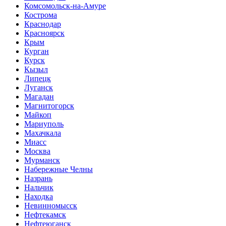
Комсомольск-на-Амуре
Кострома
Краснодар
Красноярск
Крым
Курган
Курск
Кызыл
Липецк
Луганск
Магадан
Магнитогорск
Майкоп
Мариуполь
Махачкала
Миасс
Москва
Мурманск
Набережные Челны
Назрань
Нальчик
Находка
Невинномысск
Нефтекамск
Нефтеюганск