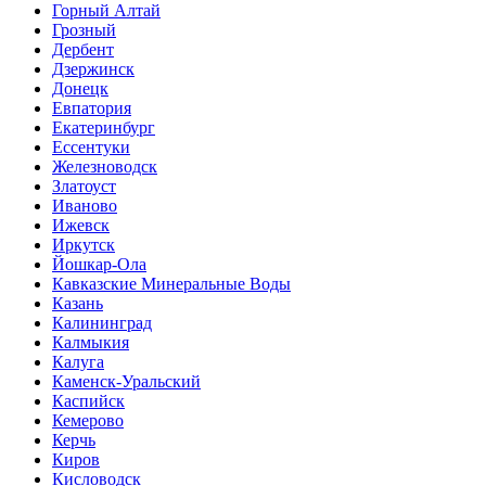
Горный Алтай
Грозный
Дербент
Дзержинск
Донецк
Евпатория
Екатеринбург
Ессентуки
Железноводск
Златоуст
Иваново
Ижевск
Иркутск
Йошкар-Ола
Кавказские Минеральные Воды
Казань
Калининград
Калмыкия
Калуга
Каменск-Уральский
Каспийск
Кемерово
Керчь
Киров
Кисловодск