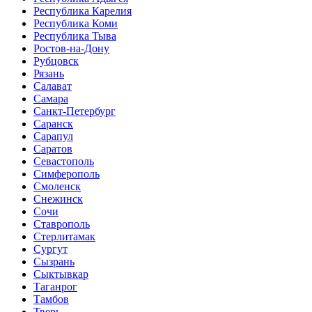
Республика Карелия
Республика Коми
Республика Тыва
Ростов-на-Дону
Рубцовск
Рязань
Салават
Самара
Санкт-Петербург
Саранск
Сарапул
Саратов
Севастополь
Симферополь
Смоленск
Снежинск
Сочи
Ставрополь
Стерлитамак
Сургут
Сызрань
Сыктывкар
Таганрог
Тамбов
Тверь