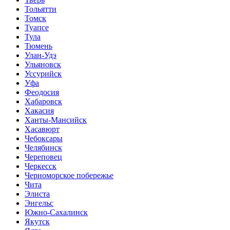
Тольятти
Томск
Туапсе
Тула
Тюмень
Улан-Удэ
Ульяновск
Уссурийск
Уфа
Феодосия
Хабаровск
Хакасия
Ханты-Мансийск
Хасавюрт
Чебоксары
Челябинск
Череповец
Черкесск
Черноморское побережье
Чита
Элиста
Энгельс
Южно-Сахалинск
Якутск