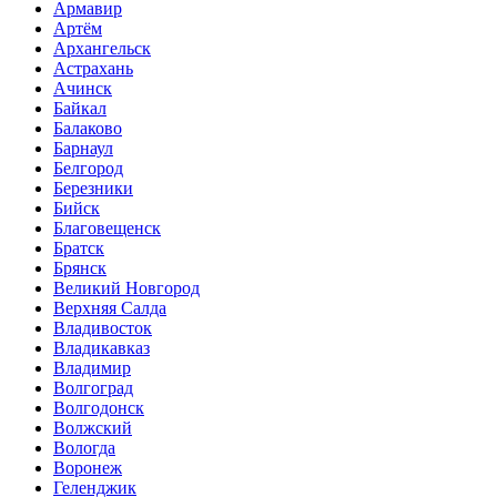
Армавир
Артём
Архангельск
Астрахань
Ачинск
Байкал
Балаково
Барнаул
Белгород
Березники
Бийск
Благовещенск
Братск
Брянск
Великий Новгород
Верхняя Салда
Владивосток
Владикавказ
Владимир
Волгоград
Волгодонск
Волжский
Вологда
Воронеж
Геленджик