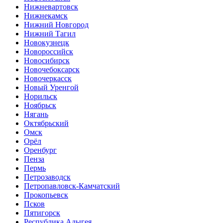
Нижневартовск
Нижнекамск
Нижний Новгород
Нижний Тагил
Новокузнецк
Новороссийск
Новосибирск
Новочебоксарск
Новочеркасск
Новый Уренгой
Норильск
Ноябрьск
Нягань
Октябрьский
Омск
Орёл
Оренбург
Пенза
Пермь
Петрозаводск
Петропавловск-Камчатский
Прокопьевск
Псков
Пятигорск
Республика Адыгея