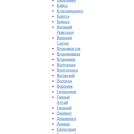
Березники
Бийск
Благовещенск
Братск
Брянск
Великий
Новгород
Верхняя
Салда
Владивосток
Владикавказ
Владимир
Волгоград
Волгодонск
Волжский
Вологда
Воронеж
Геленджик
Горный
Алтай
Грозный
Дербент
Дзержинск
Донецк
Евпатория