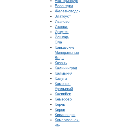
Екатеринбург
Ессентуки
Железноводск
Златоуст
Иваново
Ижевск
Иркутск
Йошкар-
Ола
Кавказские
Минеральные
Воды
Казань
Калининград
Калмыкия
Калуга
Каменск-
Уральский
Каспийск
Кемерово
Керчь
Киров
Кисловодск
Комсомольск-
на-