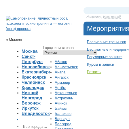
Например,
Йога теней
Мероприяти
в Москве
Расписание тренингов
Бесплатные и недороги
Москва
Санкт-
Регулярные занятия
Петербург
Абакан
Курсы в записи
Новосибирск
Альметьевск
Екатеринбург
Ретриты
Анапа
Красноярск
Ангарск
Челябинск
Армавир
Краснодар
Артём
Нижний
Архангельск
Новгород
Астрахань
Воронеж
Ачинск
Иркутск
Байкал
Владивосток
Балаково
Барнаул
…
Белгород
Все города →