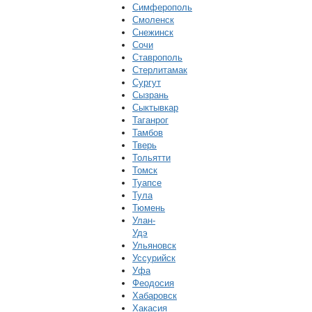
Симферополь
Смоленск
Снежинск
Сочи
Ставрополь
Стерлитамак
Сургут
Сызрань
Сыктывкар
Таганрог
Тамбов
Тверь
Тольятти
Томск
Туапсе
Тула
Тюмень
Улан-
Удэ
Ульяновск
Уссурийск
Уфа
Феодосия
Хабаровск
Хакасия