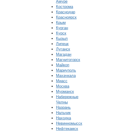
Амуре
Кострома
Краснодар
Красноярск
Крым
Курган
Курск
Кызыл
Липецк
Луганск
Магадан
Магнитогорск
Майкоп
Мариуполь
Махачкала
Миасс
Москва
Мурманск
Набережные
Челны
Назрань
Нальчик
Находка
Невинномысск
Нефтекамск