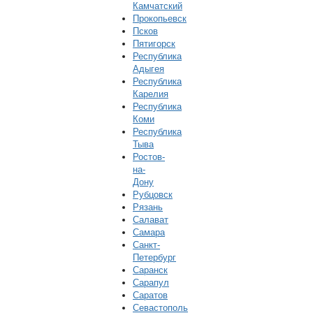
Камчатский
Прокопьевск
Псков
Пятигорск
Республика
Адыгея
Республика
Карелия
Республика
Коми
Республика
Тыва
Ростов-
на-
Дону
Рубцовск
Рязань
Салават
Самара
Санкт-
Петербург
Саранск
Сарапул
Саратов
Севастополь