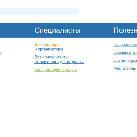
я
Специалисты
Полез
Все тренеры
Направления
и организаторы
е
Отзывы о тр
Все консультанты:
Статьи о ра
от психолога до астролога
Места силы
Консультации и услуги