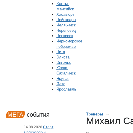
Ханты-
Мансийск
Хасавюрт
Чебоксары
Челябинск
Череповец
Черкесск
Черноморское
побережье
Чита
Элиста
Энгельс
Южно-
Сахалинск
Якутск
Ялта
Ярославль
МЕГА
события
→
Тренеры
Михаил С
14.08.2026
Старт
в психологии