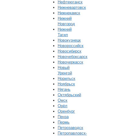
Нефтеюганск
Нижневартовск
Нижнекамск
Нижний
Новгород
Нижний
Тагил
Новокузнецк
Новороссийск
Новосибирск
Новочебоксарск
Новочеркасск
Новый
Уренгой
Норильск
Ноябрьск
Нягань
Октябрьский
Омск
Орёл
Оренбург
Пенза
Пермь
Петрозаводск
Петропавловск-