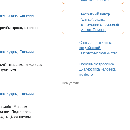
Ретритный центр
вич Кудин
,
Евгений
"Дагар": отдых
в гармонии с природой
причём проходит очень
Алтая. Помощь
в организации вашего
мероприятия
Снятие негативных
воздействий.
вич Кудин
,
Евгений
Энергетическая чистка
Помощь экстрасенса.
 счёт массажа и массаж.
Диагностика человека
выучиться
по фото
Все услуги
вич Кудин
,
Евгений
на себе. Массаж
ияние. Поднялось
аж, ещё со школы.