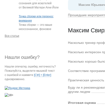
сознания для искателей
Максим Юрьевич
от Великой Матери Агни Йоги
Е.И. Рерих!
…
Прошедшие мероприят
Точка сборки или перенос
внимания
Точка сборки — это ваше
Максим Свир
неосознанное, фоновое
внимание, направленное
Все статьи
на определённый
…
Насколько тренер проф
Насколько интересен п
Нашли ошибку?
Насколько хорошо было
Нашли опечатку, ошибку, неточность?
Соответствие програм
Пожалуйста, выделите мышкой текст
с ошибкой и нажмите
[Ctrl] + [Enter]
одновременно.
Практическая ценность
Буду ли я рекомендова
другим людям
Итоговая оценка