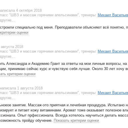
написала 4 октября 2018
ласс "ШВЗ и массаж горячими апельсинами"
, тренеры:
Михаил Василье
другие…
строили специально под меня. Преподаватели объясняют всё понятно, 
 критерии оценки
 августа 2018
ласс "ШВЗ и массаж горячими апельсинами"
, тренеры:
Михаил Василье
другие…
ить Александра и Академию Грант за ответы на мои личные вопросы, на
ции, принимаю сейчас курс и чувствую себя лучше. Около 30 лет хочу 
ать критерии оценки
написала 1 августа 2018
ласс "ШВЗ и массаж горячими апельсинами"
, тренеры:
Михаил Василье
другие…
ьноеое занятие. Массаж-это приятная и лечебная процедура. Испытано 
изирует и питает кожу витаминами. Аромат тоже оказывает полезное вл
ессионала. Опыт прфессионала. Всегда хотелось научиться делать масс
возможность пройду обучение
.
Показать критерии оценки