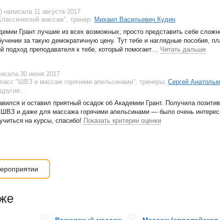
ь)
написала 11 августа 2017
Классический массаж"
, тренер:
Михаил Васильевич Кудин
демии Грант лучшие из всех возможных, просто представить себе сложн
учении за такую демократичную цену. Тут тебе и наглядные пособия, пл
й подход преподавателя к тебе, который помогает
…
Читать дальше
писала 30 июня 2017
ласс "ШВЗ и массаж горячими апельсинами"
, тренеры:
Сергей Анатолье
другие…
авился и оставил приятный осадок об Академии Грант. Получила позити
 ШВЗ и даже для массажа горячими апельсинами — было очень интересн
учиться на курсы, спасибо!
Показать критерии оценки
ероприятии
кже