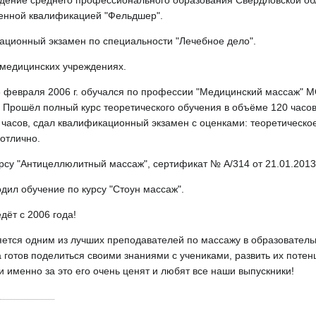
дение среднего профессионального образования Свердловской об
енной квалификацией "Фельдшер".
кационный экзамен по специальности "Лечебное дело".
 медицинских учреждениях.
о 6 февраля 2006 г. обучался по профессии "Медицинский массаж"
 Прошёл полный курс теоретического обучения в объёме 120 часов
 часов, сдал квалификационный экзамен с оценками: теоретическо
отлично.
рсу "Антицеллюлитный массаж", сертификат № А/314 от 21.01.2013
дил обучение по курсу "Стоун массаж".
дёт с 2006 года!
ется одним из лучших преподавателей по массажу в образователь
готов поделиться своими знаниями с учениками, развить их потен
 именно за это его очень ценят и любят все наши выпускники!