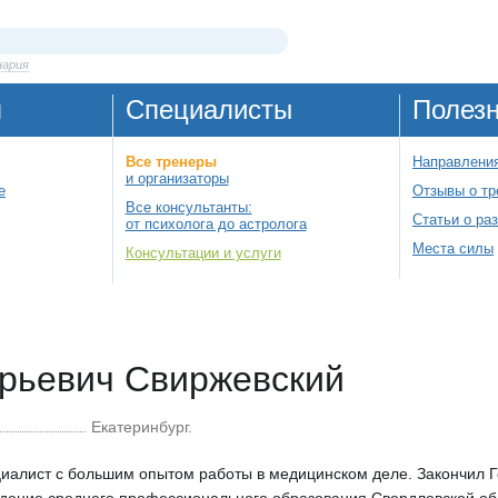
нария
я
Специалисты
Полез
Все тренеры
Направления
и организаторы
е
Отзывы о тр
Все консультанты:
Статьи о ра
от психолога до астролога
Места силы
Консультации и услуги
рьевич Свиржевский
Екатеринбург.
алист с большим опытом работы в медицинском деле. Закончил 