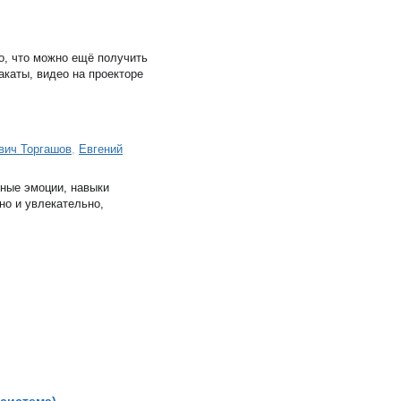
о, что можно ещё получить
акаты, видео на проекторе
вич Торгашов
,
Евгений
вные эмоции, навыки
о и увлекательно,