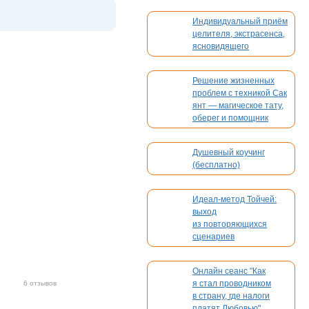
Индивидуальный приём
целителя, экстрасенса,
ясновидящего
Решение жизненных
проблем с техникой Сак
янт — магическое тату,
оберег и помощник
Душевный коучинг
(бесплатно)
Идеал-метод Тойчей:
выход
из повторяющихся
сценариев
Онлайн сеанс "Как
я стал проводником
6 отзывов
в страну, где налоги
платят Любовью"