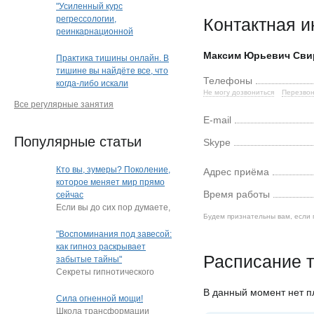
"Усиленный курс
регрессологии,
Контактная 
реинкарнационной
и квантовой терапии"
Максим Юрьевич Сви
Практика тишины онлайн. В
тишине вы найдёте все, что
Телефоны
когда-либо искали
Не могу дозвониться
Перезвон
Все регулярные занятия
E-mail
Популярные статьи
Skype
Кто вы, зумеры? Поколение,
Адрес приёма
которое меняет мир прямо
Время работы
сейчас
Если вы до сих пор думаете,
Будем признательны вам, если 
что зумеры — это просто
"подростки, которые
"Воспоминания под завесой:
постоянно
…
как гипноз раскрывает
Расписание т
забытые тайны"
Секреты гипнотического
пробуждения памяти
В данный момент нет 
Нередко под гипнозом люди
Сила огненной мощи!
извлекают из глубин
…
Школа трансформации