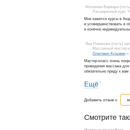
Матвеева Варвара (гост
Расширенный курс "
Мне кажется курсы в Ака
и усовершенствовать в об
и конечно индивидуальны
Яна Романова (гость)
на
Массажный мастер-к
Олегович Кузьмин
и 
Мастер-класс очень понр
проведения массажа для
обязательно приду к вам 
Ещё
1
Добавить отзыв о
м
Смотрите та