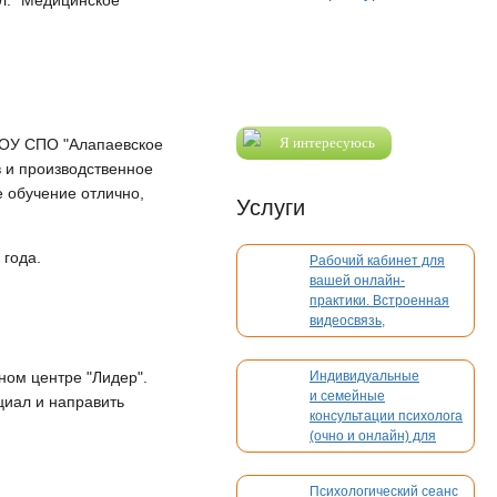
л. "Медицинское
Я интересуюсь
 МОУ СПО "Алапаевское
 и производственное
е обучение отлично,
Услуги
 года.
Рабочий кабинет для
вашей онлайн-
практики. Встроенная
видеосвязь,
бронирование,
платежи. Без
ном центре "Лидер".
Индивидуальные
конкуренции
и семейные
циал и направить
консультации психолога
(очно и онлайн) для
взрослых и детей
Психологический сеанс