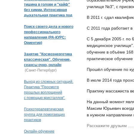
образовательное учреж
тишина в голове и "кайф"
училище №3", с присво
без химии. Интенсивная
дыхательная практика под
В 2011 г. сдал квалифи
музыку
Поиск своего дела и нового
С 2011 года работает в
профессионального
направления (РА-КУРС:
С 5 декабря 2005 г. п
Ориентир)
медицинское училище".
обучение в объёме 168
Занятие "Космоэнергетика
практическое обучение 
классическая". Обучение,
сеансы очно, онлайн
Прошёл обучение по ку
(Санкт-Петербург)
В июле 2014 года прохо
Выход из сложных ситуаций.
Практика "Просмотр
Практику массажиста ве
прошлых воплощений
с помощью кристаллов".
На данный момент явля
Кристальная раскладка
Максим Юрьевич всегда 
(очно или дистанционно)
Психотерапевтическая
(Краснодар)
группа для помогающих
в нужном направлении и
практиков
Расскажите друзьям
Онлайн-обучение