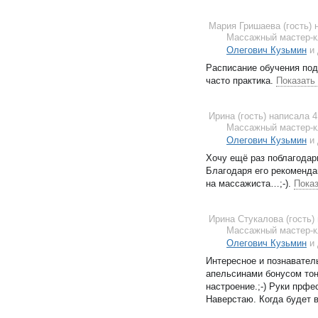
Мария Гришаева (гость)
Массажный мастер-к
Олегович Кузьмин
и 
Расписание обучения под
часто практика
.
Показать
Ирина (гость)
написала 4
Массажный мастер-к
Олегович Кузьмин
и 
Хочу ещё раз поблагодар
Благодаря его рекоменда
на массажиста…;-)
.
Показ
Ирина Стукалова (гость)
Массажный мастер-к
Олегович Кузьмин
и 
Интересное и познавател
апельсинами бонусом тон
настроение.;-) Руки прф
Наверстаю. Когда будет 