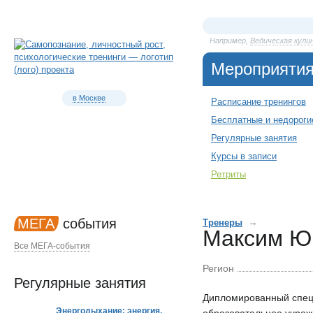
Например,
Ведическая кули
Мероприяти
в Москве
Расписание тренингов
Бесплатные и недороги
Регулярные занятия
Курсы в записи
Ретриты
МЕГА
события
→
Тренеры
Максим Ю
Все МЕГА-события
Регион
Регулярные занятия
Дипломированный специ
Энергодыхание: энергия,