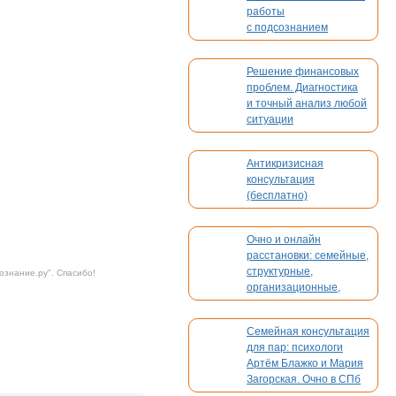
работы
с подсознанием
Решение финансовых
проблем. Диагностика
и точный анализ любой
ситуации
Антикризисная
консультация
(бесплатно)
Очно и онлайн
расстановки: семейные,
структурные,
ознание.ру
". Спасибо!
организационные,
духовные, кармические
Семейная консультация
для пар: психологи
Артём Блажко и Мария
Загорская. Очно в СПб
и онлайн