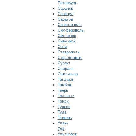
Петербург
Саранск
Сарапул
Саратов
Севастополь
Симферополь
Смоленск
Снежинск
Сочи
Ставрополь
Стерлитамак
Сургут
Сызрань
Сыктывкар
Таганрог
Тамбов
Тверь
Тольятти
Томск
Туапсе
Тула
Тюмень
Улан-
Удэ
Ульяновск