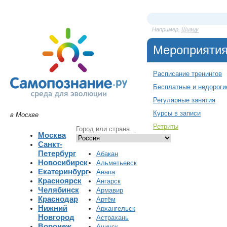
Например,
Шиацу
Мероприяти
Расписание тренингов
Бесплатные и недороги
Регулярные занятия
Курсы в записи
в Москве
Ретриты
Москва
Санкт-
Петербург
Абакан
Новосибирск
Альметьевск
Екатеринбург
Анапа
Красноярск
Ангарск
Челябинск
Армавир
Краснодар
Артём
Нижний
Архангельск
Новгород
Астрахань
Воронеж
Ачинск