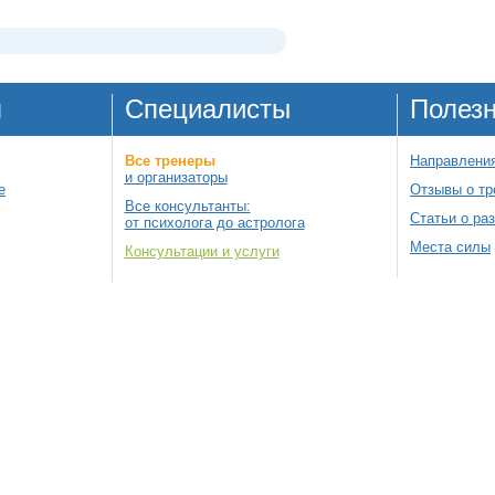
я
Специалисты
Полез
Все тренеры
Направления
и организаторы
е
Отзывы о тр
Все консультанты:
Статьи о ра
от психолога до астролога
Места силы
Консультации и услуги