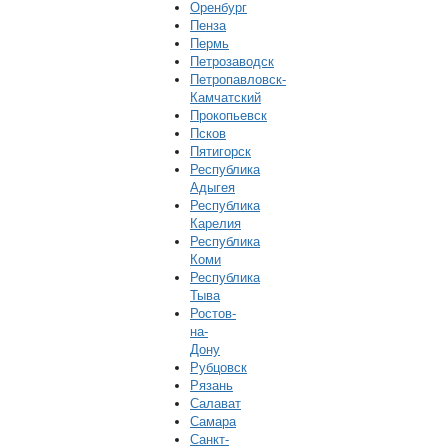
Оренбург
Пенза
Пермь
Петрозаводск
Петропавловск-
Камчатский
Прокопьевск
Псков
Пятигорск
Республика
Адыгея
Республика
Карелия
Республика
Коми
Республика
Тыва
Ростов-
на-
Дону
Рубцовск
Рязань
Салават
Самара
Санкт-