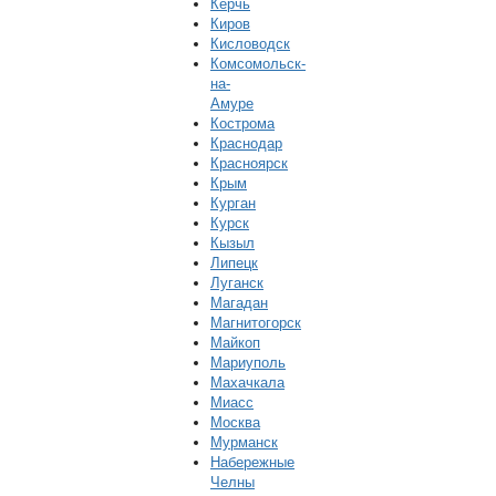
Керчь
Киров
Кисловодск
Комсомольск-
на-
Амуре
Кострома
Краснодар
Красноярск
Крым
Курган
Курск
Кызыл
Липецк
Луганск
Магадан
Магнитогорск
Майкоп
Мариуполь
Махачкала
Миасс
Москва
Мурманск
Набережные
Челны