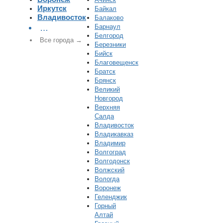
Иркутск
Байкал
Владивосток
Балаково
Барнаул
…
Белгород
Все города →
Березники
Бийск
Благовещенск
Братск
Брянск
Великий
Новгород
Верхняя
Салда
Владивосток
Владикавказ
Владимир
Волгоград
Волгодонск
Волжский
Вологда
Воронеж
Геленджик
Горный
Алтай