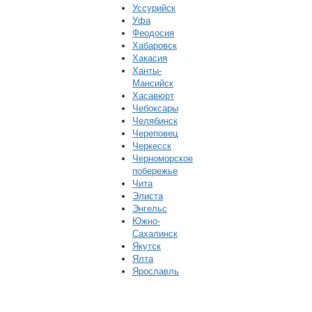
Уссурийск
Уфа
Феодосия
Хабаровск
Хакасия
Ханты-
Мансийск
Хасавюрт
Чебоксары
Челябинск
Череповец
Черкесск
Черноморское
побережье
Чита
Элиста
Энгельс
Южно-
Сахалинск
Якутск
Ялта
Ярославль