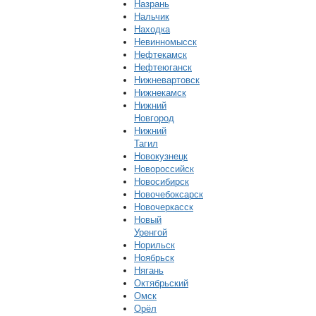
Назрань
Нальчик
Находка
Невинномысск
Нефтекамск
Нефтеюганск
Нижневартовск
Нижнекамск
Нижний
Новгород
Нижний
Тагил
Новокузнецк
Новороссийск
Новосибирск
Новочебоксарск
Новочеркасск
Новый
Уренгой
Норильск
Ноябрьск
Нягань
Октябрьский
Омск
Орёл