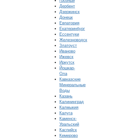
Грозный
Дербент
Дзержинск
Донецк
Евпатория
Екатеринбург
Ессентуки
Железноводск
Златоуст
Иваново
Ижевск
Иркутск
Йошкар-
Ола
Кавказские
Минеральные
Воды
Казань
Калининград
Калмыкия
Калуга
Каменск-
Уральский
Каспийск
Кемерово