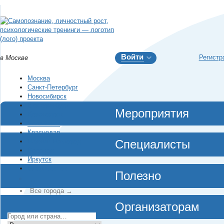
Войти
Регистр
в Москве
Москва
Санкт-Петербург
Новосибирск
Екатеринбург
Мероприятия
Красноярск
Челябинск
Краснодар
Нижний Новгород
Специалисты
Воронеж
Иркутск
Владивосток
Полезно
…
Все города →
Организаторам