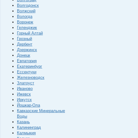
Волгодонск
Волжский
Вологда
Воронеж
Геленджик
Горный Алтай
Грозный
Дербент
Дзержинск
Донецк
Евпатория
Екатеринбург
Ессентуки
Железноводск
Златоуст
Иваново
Ижевск
Иркутск
Йошкар-Ола
Кавказские Минеральные
Воды
Казань
Калининград
Калмыкия