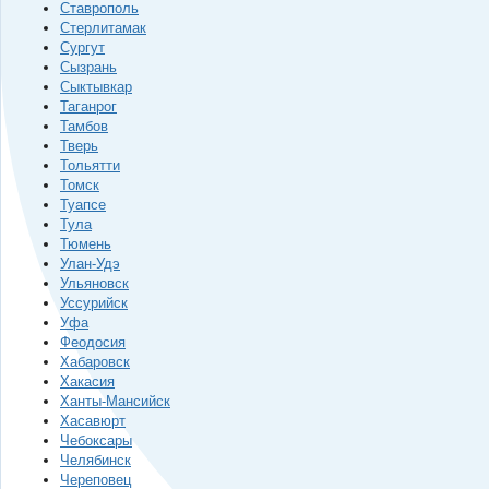
Ставрополь
Стерлитамак
Сургут
Сызрань
Сыктывкар
Таганрог
Тамбов
Тверь
Тольятти
Томск
Туапсе
Тула
Тюмень
Улан-Удэ
Ульяновск
Уссурийск
Уфа
Феодосия
Хабаровск
Хакасия
Ханты-Мансийск
Хасавюрт
Чебоксары
Челябинск
Череповец