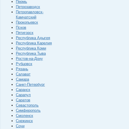
Пермь
Петрозаводск
Петропавловск-
Камчатский
Прокопьевск
Псков
Пятигорск
Республика Адыгея
Республика Карелия
Республика Коми
Республика Тыва
Ростов-на-Дону
Рубцовск
Рязань
Салават
Самара
Санкт-Петербург
Саранск
Сарапул
Саратов
Севастополь
Симферополь
Смоленск
Снежинск
Сочи