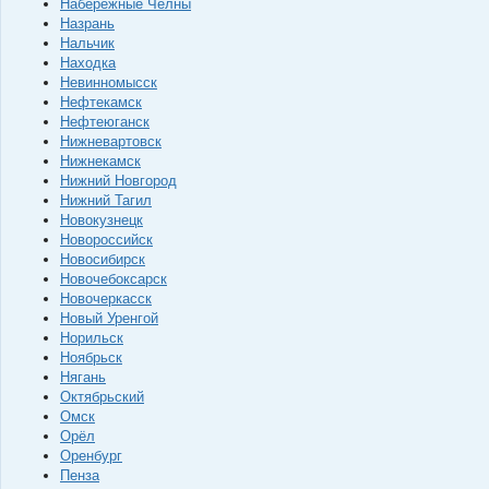
Набережные Челны
Назрань
Нальчик
Находка
Невинномысск
Нефтекамск
Нефтеюганск
Нижневартовск
Нижнекамск
Нижний Новгород
Нижний Тагил
Новокузнецк
Новороссийск
Новосибирск
Новочебоксарск
Новочеркасск
Новый Уренгой
Норильск
Ноябрьск
Нягань
Октябрьский
Омск
Орёл
Оренбург
Пенза