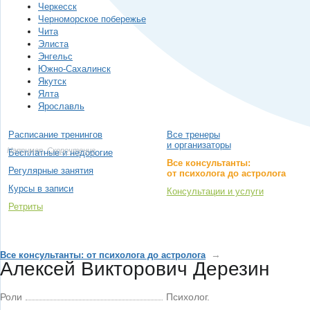
Черкесск
Черноморское побережье
Чита
Элиста
Энгельс
Южно-Сахалинск
Якутск
Ялта
Ярославль
Расписание тренингов
Все тренеры
и организаторы
Например,
Скорочтение
Бесплатные и недорогие
Все консультанты:
Регулярные занятия
от психолога до астролога
Курсы в записи
Консультации и услуги
Ретриты
→
Все консультанты: от психолога до астролога
Алексей Викторович Дерезин
Роли
Психолог.