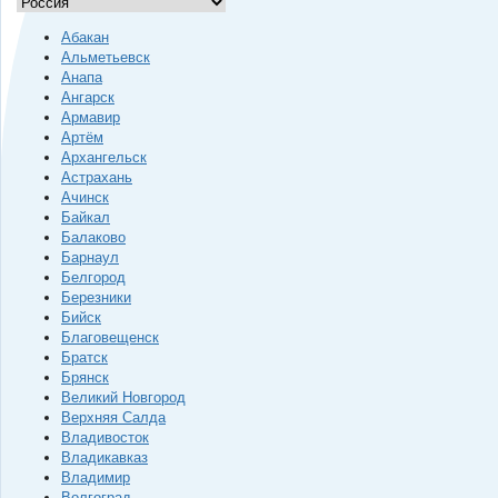
Абакан
Альметьевск
Анапа
Ангарск
Армавир
Артём
Архангельск
Астрахань
Ачинск
Байкал
Балаково
Барнаул
Белгород
Березники
Бийск
Благовещенск
Братск
Брянск
Великий Новгород
Верхняя Салда
Владивосток
Владикавказ
Владимир
Волгоград