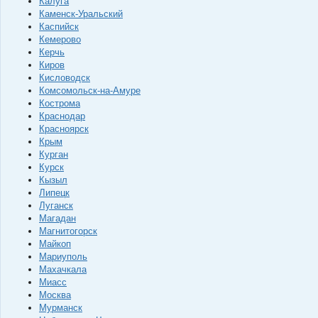
Калуга
Каменск-Уральский
Каспийск
Кемерово
Керчь
Киров
Кисловодск
Комсомольск-на-Амуре
Кострома
Краснодар
Красноярск
Крым
Курган
Курск
Кызыл
Липецк
Луганск
Магадан
Магнитогорск
Майкоп
Мариуполь
Махачкала
Миасс
Москва
Мурманск