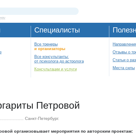
нги
я
Специалисты
Полез
Все тренеры
Направления
и организаторы
е
Отзывы о тр
Все консультанты:
Статьи о ра
от психолога до астролога
Места силы
Консультации и услуги
гариты Петровой
Санкт-Петербург.
ровой организовывает мероприятия по авторским проектам: