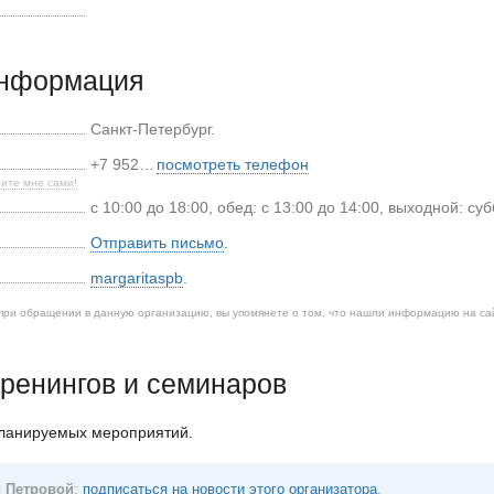
информация
Санкт-Петербург
.
+7 952…
посмотреть телефон
ите мне сами!
с 10:00 до 18:00, обед: с 13:00 до 14:00, выходной: су
Отправить письмо
.
margaritaspb
.
при обращении в данную организацию, вы упомянете о том, что нашли информацию на са
ренингов и семинаров
планируемых мероприятий.
 Петровой
:
подписаться на новости этого организатора
.