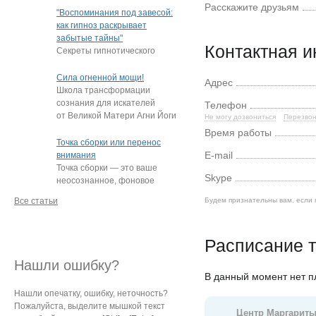
Расскажите друзьям
"подростки, которые
"Воспоминания под завесой:
постоянно
…
как гипноз раскрывает
забытые тайны"
Контактная 
Секреты гипнотического
пробуждения памяти
Нередко под гипнозом люди
Сила огненной мощи!
Адрес
извлекают из глубин
…
Школа трансформации
сознания для искателей
Телефон
от Великой Матери Агни Йоги
Не могу дозвониться
Перезвон
Е.И. Рерих!
…
Время работы
Точка сборки или перенос
E-mail
внимания
Точка сборки — это ваше
Skype
неосознанное, фоновое
внимание, направленное
Все статьи
Будем признательны вам, если 
на определённый
…
Расписание т
Нашли ошибку?
В данный момент нет 
Нашли опечатку, ошибку, неточность?
Пожалуйста, выделите мышкой текст
Центр Маргариты