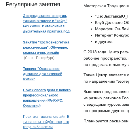
Регулярные занятия
Мастерская Традицион
Энергодыхание: энергия,
"ЭзоВыставкаЮ_
тишина в голове и "кайф"
Клуб Делового 
без химии. Интенсивная
Марафон Он-Лайн
дыхательная практика под
Интернет Конкурс
музыку
и другим.
Занятие "Космоэнергетика
классическая". Обучение,
С 2018 года Центр рег
сеансы очно, онлайн
(Санкт-Петербург)
рабочее пространство,
по предсказательному и
Тренинг "Осознанное
дыхание для активной
Также Центр является 
жизни"
по направлению "эзотер
Поиск своего дела и нового
Выставка предоставляе
профессионального
из разных регионов Рос
направления (РА-КУРС:
с ведущими курсов, за
Ориентир)
по программе другого 
Практика тишины онлайн. В
Планируется расширение
тишине вы найдёте все, что
когда-либо искали