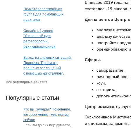
В январе 2019 года нач
состоялось 19 января. 
Психотерапевтическая
группа для помогающих
Для клиентов Центр о
практиков
анализу инструме
Онлайн-обучение
"Усиленный курс
анализу качества
регрессологии,
настройке продаж
реинкарнационной
брендированию и 
и квантовой терапии"
Выход из сложных ситуаций.
Сферы:
Практика "Просмотр
прошлых воплощений
саморазвитие,
с помощью кристаллов".
личностный рост,
Кристальная раскладка
Все регулярные занятия
коуч,
(очно или дистанционно)
(Краснодар)
эзотерика,
дополнительное 
Популярные статьи
Центр оказывает услуги
Кто вы, зумеры? Поколение,
которое меняет мир прямо
Эксклюзивное Мистичес
сейчас
и стильным, запомнится
Если вы до сих пор думаете,
что зумеры — это просто