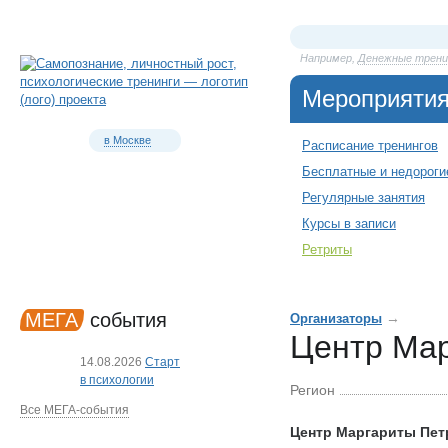
Например,
Денежные трени
Мероприяти
в Москве
Расписание тренингов
Бесплатные и недороги
Регулярные занятия
Курсы в записи
Ретриты
МЕГА
события
→
Организаторы
Центр Мар
14.08.2026
Старт
в психологии
Регион
Все МЕГА-события
Центр Маргариты Пет