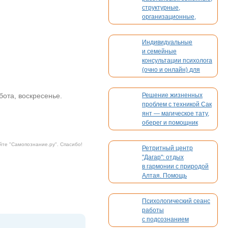
структурные,
организационные,
духовные, кармические
Индивидуальные
и семейные
консультации психолога
(очно и онлайн) для
взрослых и детей
ббота, воскресенье.
Решение жизненных
проблем с техникой Сак
янт — магическое тату,
оберег и помощник
йте "
Самопознание.ру
". Спасибо!
Ретритный центр
"Дагар": отдых
в гармонии с природой
Алтая. Помощь
в организации вашего
мероприятия
Психологический сеанс
работы
с подсознанием