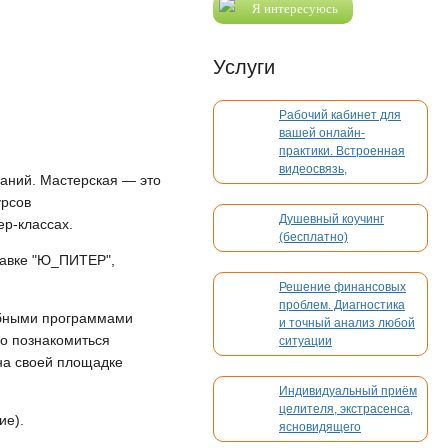
Я интересуюсь
Услуги
Рабочий кабинет для
вашей онлайн-
практики. Встроенная
видеосвязь,
даний. Мастерская — это
бронирование,
урсов
платежи. Без
Душевный коучинг
ер-классах.
конкуренции
(бесплатно)
тавке "Ю_ПИТЕР",
Решение финансовых
проблем. Диагностика
ебными программами
и точный анализ любой
но познакомиться
ситуации
 на своей площадке
Индивидуальный приём
целителя, экстрасенса,
ие).
ясновидящего