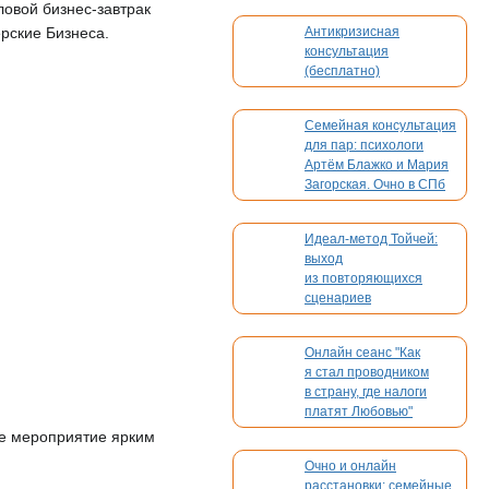
ловой бизнес-завтрак
ерские Бизнеса.
Антикризисная
консультация
(бесплатно)
Семейная консультация
для пар: психологи
Артём Блажко и Мария
Загорская. Очно в СПб
и онлайн
Идеал-метод Тойчей:
выход
из повторяющихся
сценариев
Онлайн сеанс "Как
я стал проводником
в страну, где налоги
платят Любовью"
ше мероприятие ярким
Очно и онлайн
расстановки: семейные,