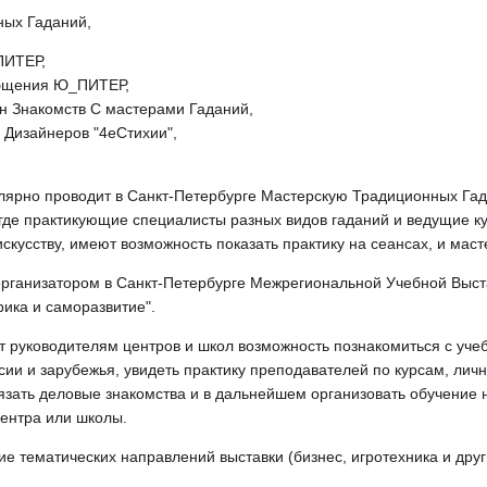
ных Гаданий,
ПИТЕР,
Общения Ю_ПИТЕР,
 Знакомств С мастерами Гаданий,
 Дизайнеров "4еСтихии",
улярно проводит в Санкт-Петербурге Мастерскую Традиционных Га
 где практикующие специалисты разных видов гаданий и ведущие к
скусству, имеют возможность показать практику на сеансах, и маст
организатором в Санкт-Петербурге Межрегиональной Учебной Выс
ика и саморазвитие".
т руководителям центров и школ возможность познакомиться с уч
сии и зарубежья, увидеть практику преподавателей по курсам, лич
вязать деловые знакомства и в дальнейшем организовать обучение
центра или школы.
 тематических направлений выставки (бизнес, игротехника и друг