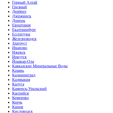
Горный Алтай
Грозный
Дербент
Дзержинск
Донецк
Евпатория
Екатеринбург
Ессентуки
Железноводск
Златоуст
Иваново
Ижевск
Иркутск
Йошкар-Ола
Кавказские Минеральные Воды
Казань
Калининград
Калмыкия
Калуга
Каменск-Уральский
Каспийск
Кемерово
Керчь
Киров
Кисловодск