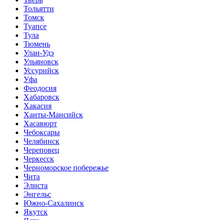
Тольятти
Томск
Туапсе
Тула
Тюмень
Улан-Удэ
Ульяновск
Уссурийск
Уфа
Феодосия
Хабаровск
Хакасия
Ханты-Мансийск
Хасавюрт
Чебоксары
Челябинск
Череповец
Черкесск
Черноморское побережье
Чита
Элиста
Энгельс
Южно-Сахалинск
Якутск