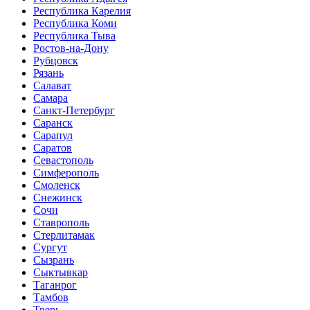
Республика Карелия
Республика Коми
Республика Тыва
Ростов-на-Дону
Рубцовск
Рязань
Салават
Самара
Санкт-Петербург
Саранск
Сарапул
Саратов
Севастополь
Симферополь
Смоленск
Снежинск
Сочи
Ставрополь
Стерлитамак
Сургут
Сызрань
Сыктывкар
Таганрог
Тамбов
Тверь