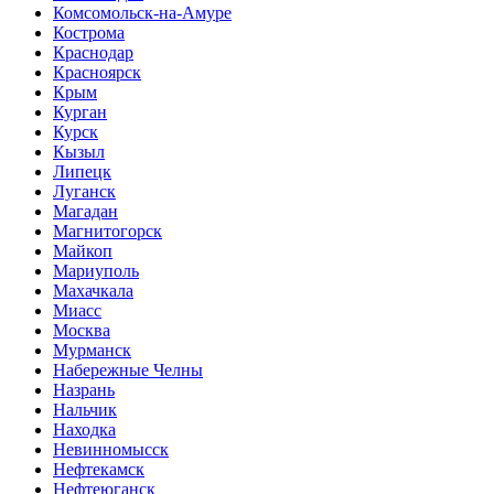
Комсомольск-на-Амуре
Кострома
Краснодар
Красноярск
Крым
Курган
Курск
Кызыл
Липецк
Луганск
Магадан
Магнитогорск
Майкоп
Мариуполь
Махачкала
Миасс
Москва
Мурманск
Набережные Челны
Назрань
Нальчик
Находка
Невинномысск
Нефтекамск
Нефтеюганск