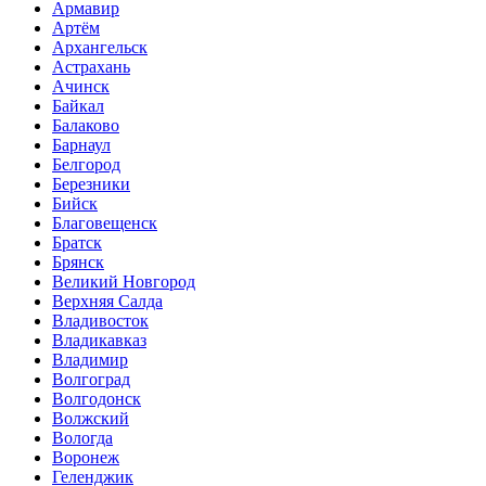
Армавир
Артём
Архангельск
Астрахань
Ачинск
Байкал
Балаково
Барнаул
Белгород
Березники
Бийск
Благовещенск
Братск
Брянск
Великий Новгород
Верхняя Салда
Владивосток
Владикавказ
Владимир
Волгоград
Волгодонск
Волжский
Вологда
Воронеж
Геленджик