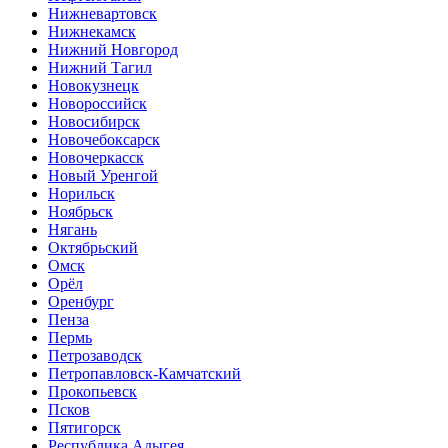
Нижневартовск
Нижнекамск
Нижний Новгород
Нижний Тагил
Новокузнецк
Новороссийск
Новосибирск
Новочебоксарск
Новочеркасск
Новый Уренгой
Норильск
Ноябрьск
Нягань
Октябрьский
Омск
Орёл
Оренбург
Пенза
Пермь
Петрозаводск
Петропавловск-Камчатский
Прокопьевск
Псков
Пятигорск
Республика Адыгея