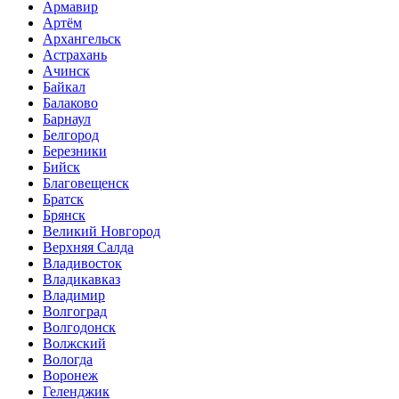
Армавир
Артём
Архангельск
Астрахань
Ачинск
Байкал
Балаково
Барнаул
Белгород
Березники
Бийск
Благовещенск
Братск
Брянск
Великий Новгород
Верхняя Салда
Владивосток
Владикавказ
Владимир
Волгоград
Волгодонск
Волжский
Вологда
Воронеж
Геленджик