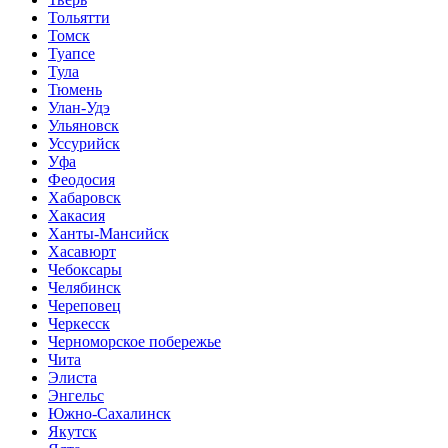
Тольятти
Томск
Туапсе
Тула
Тюмень
Улан-Удэ
Ульяновск
Уссурийск
Уфа
Феодосия
Хабаровск
Хакасия
Ханты-Мансийск
Хасавюрт
Чебоксары
Челябинск
Череповец
Черкесск
Черноморское побережье
Чита
Элиста
Энгельс
Южно-Сахалинск
Якутск