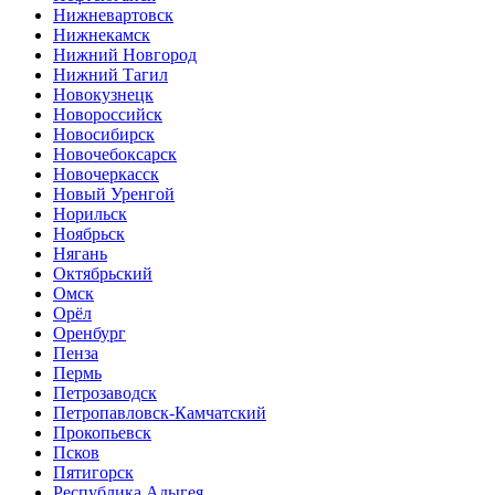
Нижневартовск
Нижнекамск
Нижний Новгород
Нижний Тагил
Новокузнецк
Новороссийск
Новосибирск
Новочебоксарск
Новочеркасск
Новый Уренгой
Норильск
Ноябрьск
Нягань
Октябрьский
Омск
Орёл
Оренбург
Пенза
Пермь
Петрозаводск
Петропавловск-Камчатский
Прокопьевск
Псков
Пятигорск
Республика Адыгея