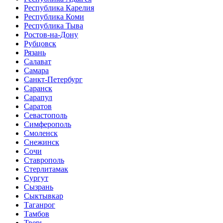
Республика Карелия
Республика Коми
Республика Тыва
Ростов-на-Дону
Рубцовск
Рязань
Салават
Самара
Санкт-Петербург
Саранск
Сарапул
Саратов
Севастополь
Симферополь
Смоленск
Снежинск
Сочи
Ставрополь
Стерлитамак
Сургут
Сызрань
Сыктывкар
Таганрог
Тамбов
Тверь