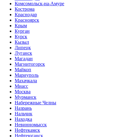
Комсомольск-на-Амуре
Кострома
Краснодар
Красноярск
Крым
Курган
Курск
Кызыл
Липецк
Луганск
Магадан
Магнитогорск
Майкоп
Мариуполь
Махачкала
Миасс
Москва
Мурманск
Набережные Челны
Назрань
Нальчик
Находка
Невинномысск
Нефтекамск
Нефтеюганск