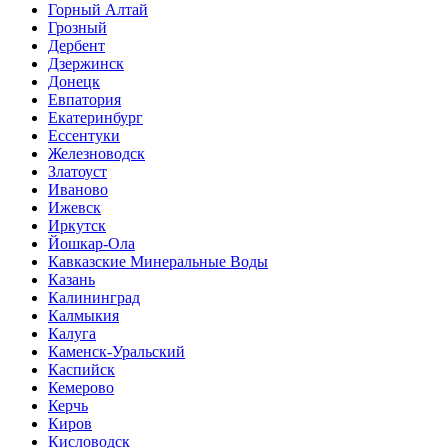
Горный Алтай
Грозный
Дербент
Дзержинск
Донецк
Евпатория
Екатеринбург
Ессентуки
Железноводск
Златоуст
Иваново
Ижевск
Иркутск
Йошкар-Ола
Кавказские Минеральные Воды
Казань
Калининград
Калмыкия
Калуга
Каменск-Уральский
Каспийск
Кемерово
Керчь
Киров
Кисловодск