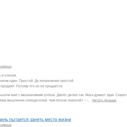
Бояркин
 и плохая.
низм один. Простой. До неприличия простой.
 продают. Потому что он не продаётся.
ысячи книг с механизмами успеха. Джобс делал так. Маск думает эдак. Секрет
тема мышления победителей. Чем богаче переплёт —
…
Читать дальше
0
цель пытается занять место жизни
Бояркин