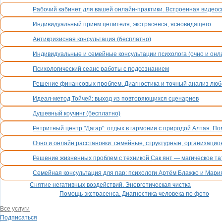
Рабочий кабинет для вашей онлайн-практики. Встроенная видеосв
Индивидуальный приём целителя, экстрасенса, ясновидящего
Антикризисная консультация (бесплатно)
Индивидуальные и семейные консультации психолога (очно и онла
Психологический сеанс работы с подсознанием
Решение финансовых проблем. Диагностика и точный анализ люб
Идеал-метод Тойчей: выход из повторяющихся сценариев
Душевный коучинг (бесплатно)
Ретритный центр "Дагар": отдых в гармонии с природой Алтая. П
Очно и онлайн расстановки: семейные, структурные, организацио
Решение жизненных проблем с техникой Сак янт — магическое тат
Семейная консультация для пар: психологи Артём Блажко и Мария
Снятие негативных воздействий. Энергетическая чистка
Помощь экстрасенса. Диагностика человека по фото
Все услуги
Подписаться