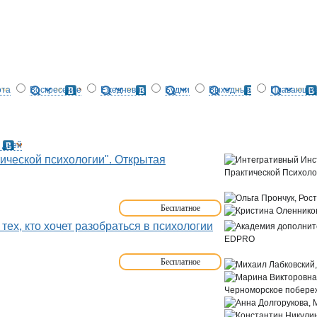
ота
Воскресенье
Ежедневно
Будни
Выходные
Плавающие
 дней
ической психологии". Открытая
Бесплатное
ех, кто хочет разобраться в психологии
Бесплатное