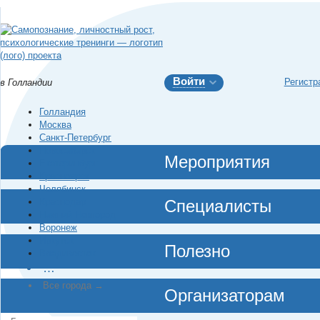
Войти
Регистр
в Голландии
Голландия
Москва
Санкт-Петербург
Новосибирск
Мероприятия
Екатеринбург
Красноярск
Челябинск
Краснодар
Специалисты
Нижний Новгород
Воронеж
Иркутск
Полезно
Владивосток
…
Все города →
Организаторам