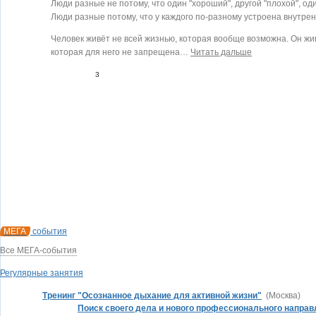
Люди разные не потому, что один "хороший", другой "плохой", оди
Люди разные потому, что у каждого по-разному устроена внутре
Человек живёт не всей жизнью, которая вообще возможна. Он жив
которая для него не запрещена
…
Читать дальше
3
0
МЕГА
события
Все МЕГА-события
Регулярные занятия
Тренинг "Осознанное дыхание для активной жизни"
(Москва)
Поиск своего дела и нового профессионального направ