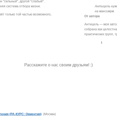
н "сильный", другой "слабый".
нняя система отбора жизни.
Антицель нуж
на максимум.
ёт только той частью возможного,
От автора
Антицель — моя автор
собрана как целостн
практических групп, т
1
Расскажите о нас своим друзьям! :)
ления (РА-КУРС: Ориентир)
(Москва)