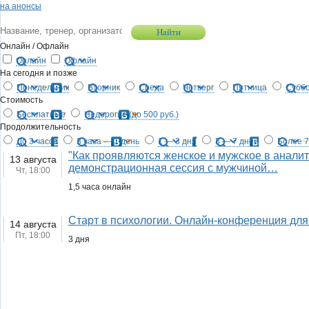
на анонсы
Найти
Онлайн
/
Офлайн
Онлайн
Офлайн
На сегодня и позже
Понедельник
Вторник
Среда
Четверг
Пятница
Субб
Стоимость
Бесплатные
Недорогие (до 500 руб.)
Продолжительность
До 3 часов
3 часа — 1 день
1 — 3 дня
3 — 7 дней
Более 7
"Как проявляются женское и мужское в аналит
13 августа
демонстрационная сессия с мужчиной
…
Чт,
18:00
1,5 часа онлайн
Старт в психологии. Онлайн-конференция для т
14 августа
Пт,
18:00
3 дня