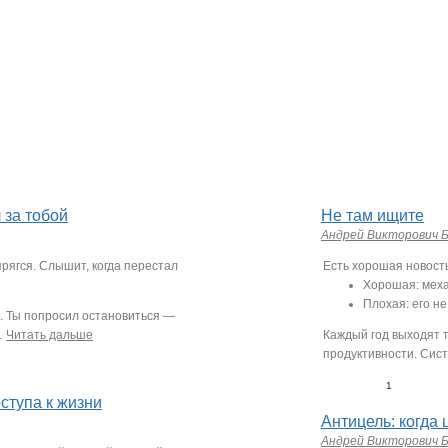
 за тобой
Не там ищите
Андрей Викторович 
прягся. Слышит, когда перестал
Есть хорошая новость
Хорошая: меха
Плохая: его не
е. Ты попросил остановиться —
…
Читать дальше
Каждый год выходят т
продуктивности. Сис
1
ступа к жизни
Антицель: когда 
Андрей Викторович 