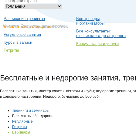
Расписание тренингов
Все тренеры
и организаторы
Например,
Сущностная трансформация
Бесплатные и недорогие
Все консультанты:
Регулярные занятия
от психолога до астролога
Курсы в записи
Консультации и услуги
Ретриты
Бесплатные и недорогие занятия, тре
Бесплатные занятия, мастер-классы, встречи и клубы; недорогие тренинги, 
и хорошего настроения. Недорого, буквально до 500 руб.
Тренинги и семинары
Бесплатные / недорогие
Регулярные
Ретриты
Вебинары