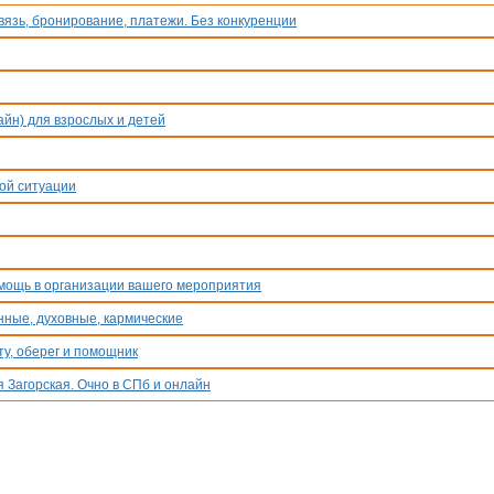
язь, бронирование, платежи. Без конкуренции
йн) для взрослых и детей
ой ситуации
омощь в организации вашего мероприятия
нные, духовные, кармические
у, оберег и помощник
 Загорская. Очно в СПб и онлайн