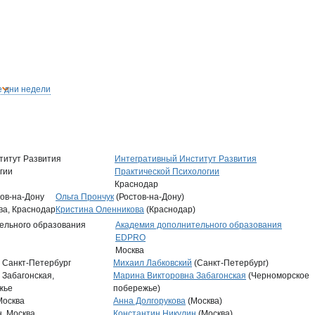
 дни недели
Интегративный Институт Развития
Практической Психологии
Краснодар
Ольга Прончук
(Ростов-на-Дону)
Кристина Оленникова
(Краснодар)
Академия дополнительного образования
EDPRO
Москва
Михаил Лабковский
(Санкт-Петербург)
Марина Викторовна Забагонская
(Черноморское
побережье)
Анна Долгорукова
(Москва)
Константин Никулин
(Москва)