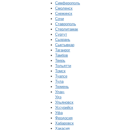
Симферополь
Смоленск
Снежинск
Сочи
Ставрополь
Стерлитамак
Сургут
Сызрань
Сыктывкар
Таганрог
Тамбов
Тверь
Тольятти
Томск
Туапсе
Тула
Тюмень
Улан-
Удэ
Ульяновск
Уссурийск
Уфа
Феодосия
Хабаровск
Хакасия