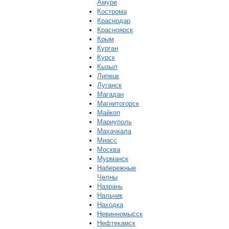
Амуре
Кострома
Краснодар
Красноярск
Крым
Курган
Курск
Кызыл
Липецк
Луганск
Магадан
Магнитогорск
Майкоп
Мариуполь
Махачкала
Миасс
Москва
Мурманск
Набережные
Челны
Назрань
Нальчик
Находка
Невинномысск
Нефтекамск