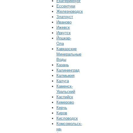
Екатеринбург
Ессентуки
Железноводск
Златоуст
Иваново
Ижевск
Иркутск
Йошкар-
Ола
Кавказские
Минеральные
Воды
Казань
Калининград
Калмыкия
Калуга
Каменск-
Уральский
Каспийск
Кемерово
Керчь
Киров
Кисловодск
Комсомольск-
на-