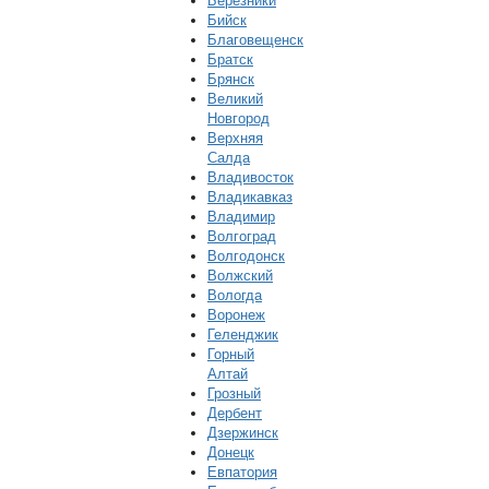
Березники
Бийск
Благовещенск
Братск
Брянск
Великий
Новгород
Верхняя
Салда
Владивосток
Владикавказ
Владимир
Волгоград
Волгодонск
Волжский
Вологда
Воронеж
Геленджик
Горный
Алтай
Грозный
Дербент
Дзержинск
Донецк
Евпатория