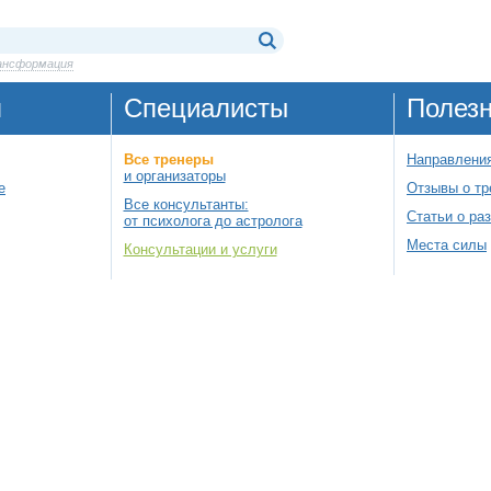
ансформация
я
Специалисты
Полез
Все тренеры
Направления
и организаторы
е
Отзывы о тр
Все консультанты:
Статьи о ра
от психолога до астролога
Места силы
Консультации и услуги