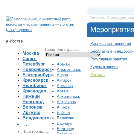
Например,
Сущностная тр
Мероприяти
в Москве
Расписание тренингов
Бесплатные и недороги
Москва
Санкт-
Регулярные занятия
Петербург
Абакан
Курсы в записи
Новосибирск
Альметьевск
Екатеринбург
Ретриты
Анапа
Красноярск
Ангарск
Челябинск
Армавир
Краснодар
Артём
Нижний
Архангельск
Новгород
Астрахань
Воронеж
Ачинск
Иркутск
Байкал
Владивосток
Балаково
Барнаул
…
Белгород
Все города →