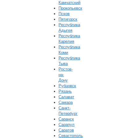
Камчатский
Прокопьевск
Псков
Пятигорск
Республика
Адыгея
Республика
Карелия
Республика
Коми
Республика
Тыва
Ростов-
на-
Дону
Рубцовск
Рязань
Салават
Самара
Санкт-
Петербург
Саранск
Сарапул
Саратов
Севастополь