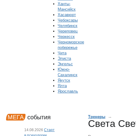
Ханты-
Мансийск
Хасавюрт
Чебоксары
Челябинск
Череповец
Черкесск
Черноморское
побережье
Чита
Элиста
Энгельс
Южно-
Сахалинск
Якутск
Ялта
Ярославль
МЕГА
события
→
Тренеры
Света Све
14.08.2026
Старт
в психологии