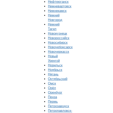
Нефтеюганск
Нижневартовск
Нижнекамск
Нижний
Новгород
Нижний
Тагил
Новокузнецк
Новороссийск
Новосибирск
Новочебоксарск
Новочеркасск
Новый
Уренгой
Норильск
Ноябрьск
Нягань
Октябрьский
Омск
Орёл
Оренбург
Пенза
Пермь
Петрозаводск
Петропавловск-