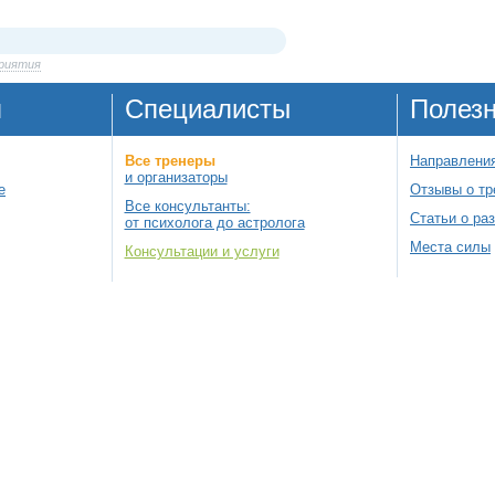
приятия
я
Специалисты
Полез
Все тренеры
Направления
и организаторы
е
Отзывы о тр
Все консультанты:
Статьи о ра
от психолога до астролога
Места силы
Консультации и услуги