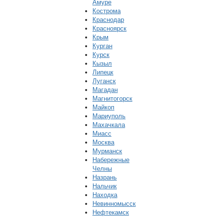
Амуре
Кострома
Краснодар
Красноярск
Крым
Курган
Курск
Кызыл
Липецк
Луганск
Магадан
Магнитогорск
Майкоп
Мариуполь
Махачкала
Миасс
Москва
Мурманск
Набережные
Челны
Назрань
Нальчик
Находка
Невинномысск
Нефтекамск