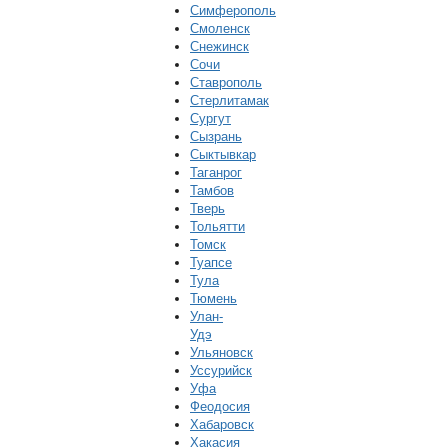
Симферополь
Смоленск
Снежинск
Сочи
Ставрополь
Стерлитамак
Сургут
Сызрань
Сыктывкар
Таганрог
Тамбов
Тверь
Тольятти
Томск
Туапсе
Тула
Тюмень
Улан-
Удэ
Ульяновск
Уссурийск
Уфа
Феодосия
Хабаровск
Хакасия