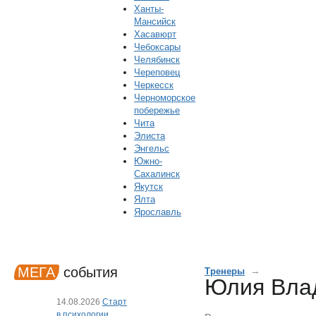
Ханты-
Мансийск
Хасавюрт
Чебоксары
Челябинск
Череповец
Черкесск
Черноморское
побережье
Чита
Элиста
Энгельс
Южно-
Сахалинск
Якутск
Ялта
Ярославль
МЕГА
события
→
Тренеры
Юлия Вла
14.08.2026
Старт
в психологии