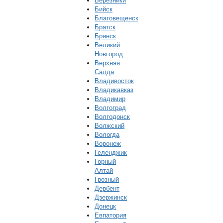
Березники
Бийск
Благовещенск
Братск
Брянск
Великий
Новгород
Верхняя
Салда
Владивосток
Владикавказ
Владимир
Волгоград
Волгодонск
Волжский
Вологда
Воронеж
Геленджик
Горный
Алтай
Грозный
Дербент
Дзержинск
Донецк
Евпатория