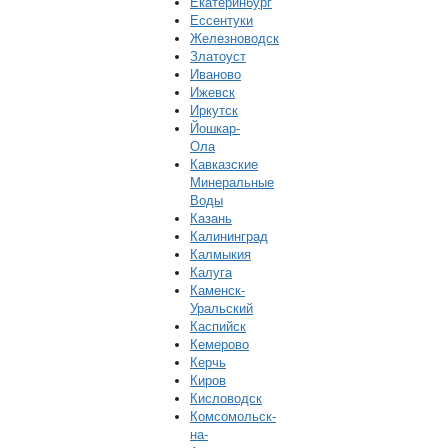
Екатеринбург
Ессентуки
Железноводск
Златоуст
Иваново
Ижевск
Иркутск
Йошкар-
Ола
Кавказские
Минеральные
Воды
Казань
Калининград
Калмыкия
Калуга
Каменск-
Уральский
Каспийск
Кемерово
Керчь
Киров
Кисловодск
Комсомольск-
на-