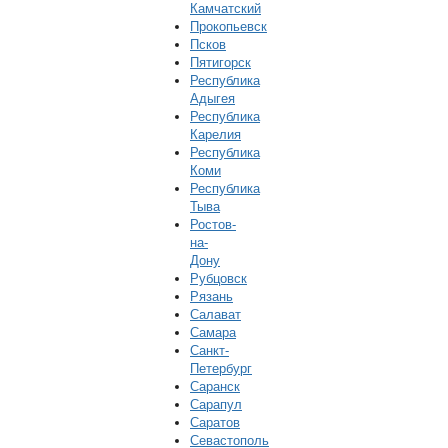
Камчатский
Прокопьевск
Псков
Пятигорск
Республика
Адыгея
Республика
Карелия
Республика
Коми
Республика
Тыва
Ростов-
на-
Дону
Рубцовск
Рязань
Салават
Самара
Санкт-
Петербург
Саранск
Сарапул
Саратов
Севастополь