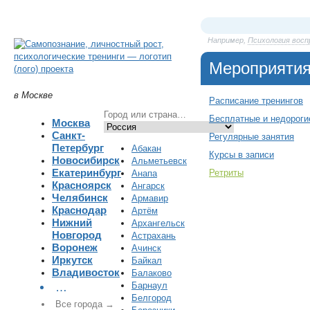
Например,
Психология вос
Мероприяти
в Москве
Расписание тренингов
Бесплатные и недороги
Москва
Санкт-
Регулярные занятия
Петербург
Абакан
Курсы в записи
Новосибирск
Альметьевск
Екатеринбург
Ретриты
Анапа
Красноярск
Ангарск
Челябинск
Армавир
Краснодар
Артём
Нижний
Архангельск
Новгород
Астрахань
Воронеж
Ачинск
Иркутск
Байкал
Владивосток
Балаково
Барнаул
…
Белгород
Все города →