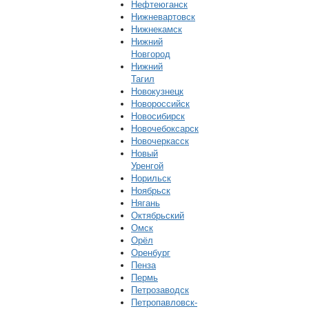
Нефтеюганск
Нижневартовск
Нижнекамск
Нижний
Новгород
Нижний
Тагил
Новокузнецк
Новороссийск
Новосибирск
Новочебоксарск
Новочеркасск
Новый
Уренгой
Норильск
Ноябрьск
Нягань
Октябрьский
Омск
Орёл
Оренбург
Пенза
Пермь
Петрозаводск
Петропавловск-