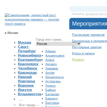
Например,
Динамическая п
Мероприяти
в Москве
Расписание тренингов
Бесплатные и недороги
Москва
Санкт-
Регулярные занятия
Петербург
Абакан
Курсы в записи
Новосибирск
Альметьевск
Екатеринбург
Ретриты
Анапа
Красноярск
Ангарск
Челябинск
Армавир
Краснодар
Артём
Нижний
Архангельск
Новгород
Астрахань
Воронеж
Ачинск
Иркутск
Байкал
Владивосток
Балаково
Барнаул
…
Белгород
Все города →