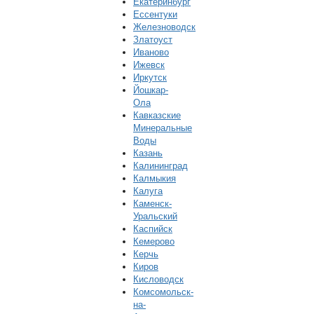
Екатеринбург
Ессентуки
Железноводск
Златоуст
Иваново
Ижевск
Иркутск
Йошкар-
Ола
Кавказские
Минеральные
Воды
Казань
Калининград
Калмыкия
Калуга
Каменск-
Уральский
Каспийск
Кемерово
Керчь
Киров
Кисловодск
Комсомольск-
на-