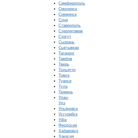
Симферополь
Смоленск
Снежинск
Сочи
Ставрополь
Стерлитамак
Сургут
Сызрань
Сыктывкар
Таганрог
Тамбов
Тверь
Тольятти
Томск
Туапсе
Тула
Тюмень
Улан-
Удэ
Ульяновск
Уссурийск
Уфа
Феодосия
Хабаровск
Хакасия