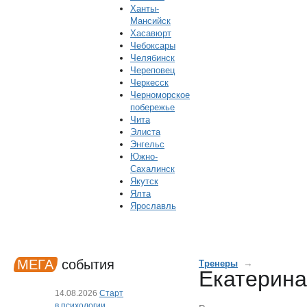
Ханты-
Мансийск
Хасавюрт
Чебоксары
Челябинск
Череповец
Черкесск
Черноморское
побережье
Чита
Элиста
Энгельс
Южно-
Сахалинск
Якутск
Ялта
Ярославль
МЕГА
события
→
Тренеры
Екатерин
14.08.2026
Старт
в психологии