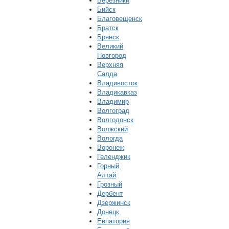
Березники
Бийск
Благовещенск
Братск
Брянск
Великий
Новгород
Верхняя
Салда
Владивосток
Владикавказ
Владимир
Волгоград
Волгодонск
Волжский
Вологда
Воронеж
Геленджик
Горный
Алтай
Грозный
Дербент
Дзержинск
Донецк
Евпатория