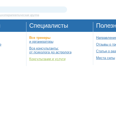
сихотерапевтическая группа
я
Специалисты
Полез
Все тренеры
Направления
и организаторы
е
Отзывы о тр
Все консультанты:
Статьи о ра
от психолога до астролога
Места силы
Консультации и услуги