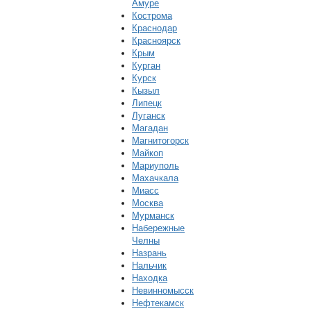
Амуре
Кострома
Краснодар
Красноярск
Крым
Курган
Курск
Кызыл
Липецк
Луганск
Магадан
Магнитогорск
Майкоп
Мариуполь
Махачкала
Миасс
Москва
Мурманск
Набережные
Челны
Назрань
Нальчик
Находка
Невинномысск
Нефтекамск