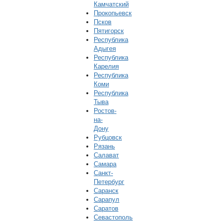
Камчатский
Прокопьевск
Псков
Пятигорск
Республика
Адыгея
Республика
Карелия
Республика
Коми
Республика
Тыва
Ростов-
на-
Дону
Рубцовск
Рязань
Салават
Самара
Санкт-
Петербург
Саранск
Сарапул
Саратов
Севастополь