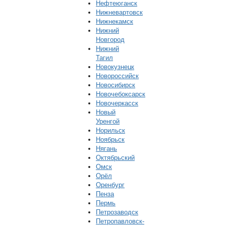
Нефтеюганск
Нижневартовск
Нижнекамск
Нижний
Новгород
Нижний
Тагил
Новокузнецк
Новороссийск
Новосибирск
Новочебоксарск
Новочеркасск
Новый
Уренгой
Норильск
Ноябрьск
Нягань
Октябрьский
Омск
Орёл
Оренбург
Пенза
Пермь
Петрозаводск
Петропавловск-